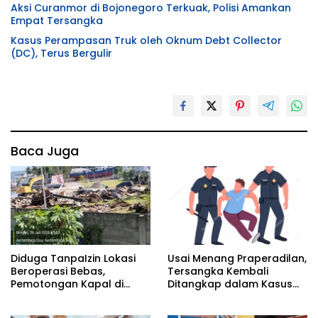
Aksi Curanmor di Bojonegoro Terkuak, Polisi Amankan
Empat Tersangka
Kasus Perampasan Truk oleh Oknum Debt Collector
(DC), Terus Bergulir
Baca Juga
Diduga TanpaIzin Lokasi
Usai Menang Praperadilan,
Beroperasi Bebas,
Tersangka Kembali
Pemotongan Kapal di
Ditangkap dalam Kasus
Naemundung-Tandurusa:
yang Sama, Publik
DLH dan APH Diduga
Pertanyakan Dasar