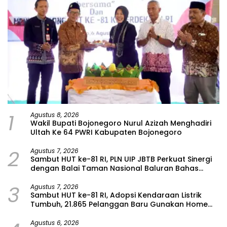
1
Agustus 8, 2026
Wakil Bupati Bojonegoro Nurul Azizah Menghadiri
Ultah Ke 64 PWRI Kabupaten Bojonegoro
2
Agustus 7, 2026
Sambut HUT ke-81 RI, PLN UIP JBTB Perkuat Sinergi
dengan Balai Taman Nasional Baluran Bahas
Kajian Rencana Proyek SUTET 500 kV Paiton–
3
Watudodol/Kalipuro
Agustus 7, 2026
Sambut HUT ke-81 RI, Adopsi Kendaraan Listrik
Tumbuh, 21.865 Pelanggan Baru Gunakan Home
Charging Services PLN pada Semester I 2026
Agustus 6, 2026