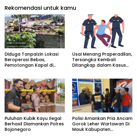
Rekomendasi untuk kamu
Diduga TanpaIzin Lokasi
Usai Menang Praperadilan,
Beroperasi Bebas,
Tersangka Kembali
Pemotongan Kapal di
Ditangkap dalam Kasus
Naemundung-Tandurusa:
yang Sama, Publik
DLH dan APH Diduga
Pertanyakan Dasar
Sengaja Membiarkan
Hukumnya
Pelanggaran Terang-
Terangan
Puluhan Kubik Kayu Ilegal
Polisi Amankan Pria Ancam
Berhasil Diamankan Polres
Gorok Leher Wartawan Di
Bojonegoro
Mauk Kabupaten
Tangerang