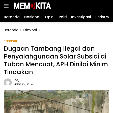
Langsung
ke
konten
Beranda
Nasional
Opini
Polri
Investigasi
Peristiwa
Beranda
Kriminal
Kriminal
Dugaan Tambang Ilegal dan
Penyalahgunaan Solar Subsidi di
Tuban Mencuat, APH Dinilai Minim
Tindakan
Tris
Juni 27, 2026