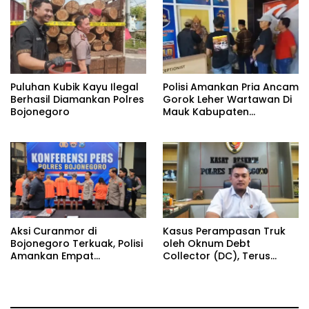
Sengaja Membiarkan
Hukumnya
Pelanggaran Terang-
Terangan
Puluhan Kubik Kayu Ilegal
Polisi Amankan Pria Ancam
Berhasil Diamankan Polres
Gorok Leher Wartawan Di
Bojonegoro
Mauk Kabupaten
Tangerang
Aksi Curanmor di
Kasus Perampasan Truk
Bojonegoro Terkuak, Polisi
oleh Oknum Debt
Amankan Empat
Collector (DC), Terus
Tersangka
Bergulir