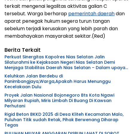
terkait mengenai legalitas aktivitas galian C
tersebut. Warga berharap
pemerintah daerah
dan
aparat penegak hukum segera turun tangan
sebelum terjadi kerusakan yang lebih parah dan
membahayakan masyarakat sekitar.(Red)
Berita Terkait
Perkuat Sinergitas Kapolres Nias Selatan Jalin
Silaturahmi ke Kejaksaan Negeri Nias Selatan Demi
Menjaga Stabilitas Daerah Nias Selatan – Dalam upaya
mempererat hubungan kelembagaan serta
Keluhkan Jalan Berdebu di
memperkuat sinergitas antar aparat penegak hukum,
Panimbangjaya,Warga,Apakah Harus Menunggu
Kapolres Nias Selatan AKBP Alfian Tri Permadi, S.I.K., M.H.
Kecelakaan Dulu
bersama jajaran melaksanakan kunjungan silaturahmi
ke Kantor Kejaksaan Negeri Nias Selatan pada Senin
Proyek Jalan Nasional Bojonegoro Bts Kota Ngawi
(20/7/2026) pukul 15.00 WIB. Kedatangan rombongan
Milyaran Rupiah, Miris Limbah Di Buang Di Kawsan
Polres Nias Selatan disambut langsung oleh Kepala
Perhutani
Kejaksaan Negeri Nias Selatan, Imam Fauzi, S.H. yang
Rigid Beton BKKD 2025 di Desa Kliteh Kecamatan Malo,
didampingi para Pejabat Utama Kejaksaan Negeri Nias
Puluhan Titik sudah Retak, Pihak Berwenang Diharap
Selatan. Pertemuan berlangsung dalam suasana
Tegas
hangat, penuh keakraban, dan semangat kebersamaan
sebagai wujud komitmen memperkuat koordinasi antar
PULUHAN MILIYAR ANGGARAN DISBUN LAHAT DI SOROT