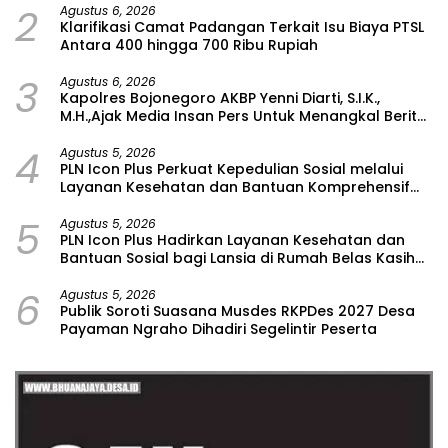
masyarakat, hingga
2
Agustus 6, 2026
mendukung berbagai
Klarifikasi Camat Padangan Terkait Isu Biaya PTSL
program strategis
Antara 400 hingga 700 Ribu Rupiah
pemerintah. “Silaturahmi
ini dilaksanakan dalam
3
Agustus 6, 2026
rangka memperkuat
Kapolres Bojonegoro AKBP Yenni Diarti, S.I.K.,
sinergitas dan soliditas
M.H.,Ajak Media Insan Pers Untuk Menangkal Berita
antara institusi Polri dan
Hoax
Kejaksaan sebagai pilar
4
Agustus 5, 2026
utama kedaulatan
PLN Icon Plus Perkuat Kepedulian Sosial melalui
bangsa. Dengan
Layanan Kesehatan dan Bantuan Komprehensif
komunikasi yang baik dan
bagi Lansia di Malang
kerja sama yang erat,
5
Agustus 5, 2026
diharapkan setiap
PLN Icon Plus Hadirkan Layanan Kesehatan dan
pelaksanaan tugas dapat
Bantuan Sosial bagi Lansia di Rumah Belas Kasih
berjalan semakin optimal
Malang
demi kepentingan
6
Agustus 5, 2026
masyarakat,” ujar AKBP
Publik Soroti Suasana Musdes RKPDes 2027 Desa
Alfian. Lebih lanjut
Payaman Ngraho Dihadiri Segelintir Peserta
disampaikan bahwa
menjaga situasi
kamtibmas yang aman
dan kondusif merupakan
kunci utama keberhasilan
pembangunan di daerah.