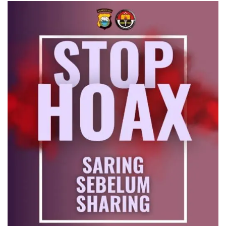
penuh keakraban, dan
semangat kebersamaan
sebagai wujud komitmen
memperkuat koordinasi
antar institusi penegak
hukum. Turut hadir dalam
kegiatan tersebut
Kapolres Nias Selatan
AKBP Alfian Tri Permadi,
S.I.K., M.H., Wakapolres Nias
Selatan Kompol Mahyu
Danil Noor, S.Si., para
Pejabat Utama Polres Nias
Selatan, serta para
Pejabat Utama Kejaksaan
Negeri Nias Selatan.
Kapolres Nias Selatan
AKBP Alfian Tri Permadi,
S.I.K., M.H., menyampaikan
bahwa kegiatan
silaturahmi tersebut
merupakan langkah
strategis untuk semakin
memperkuat sinergitas
dan soliditas antara Polri