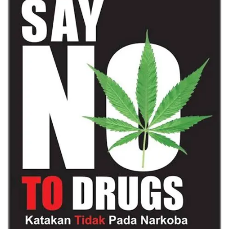
Stabilitas keamanan akan
memberikan ruang bagi
masyarakat untuk
beraktivitas dengan
nyaman, sekaligus
mendukung pelaksanaan
berbagai program
pembangunan dan
kebijakan pemerintah. Si
Humas Polres Nias Selatan
menambahkan bahwa
sebagaimana arahan
Presiden Republik
Indonesia, seluruh
program pemerintah akan
dapat berjalan secara
maksimal apabila seluruh
unsur penegak hukum
mampu menjaga
kekompakan, membangun
koordinasi yang baik,
serta terus memperkuat
kolaborasi dalam setiap
pelaksanaan tugas.
Melalui momentum