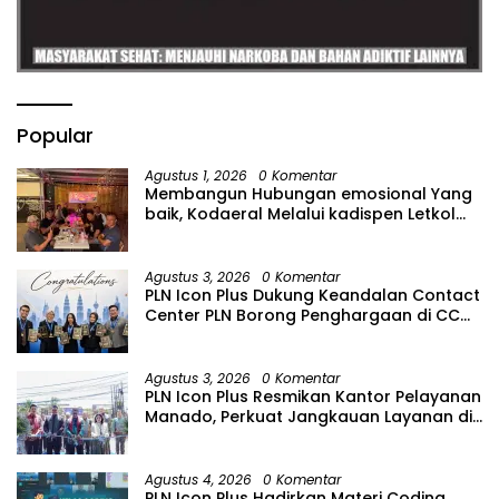
silaturahmi ini, Polres Nias
Selatan dan Kejaksaan
Negeri Nias Selatan
berkomitmen untuk terus
mempererat hubungan
kelembagaan,
meningkatkan koordinasi
Popular
dalam penegakan hukum,
serta bersama-sama
Agustus 1, 2026
0 Komentar
menjaga keamanan,
Membangun Hubungan emosional Yang
ketertiban, dan kepastian
baik, Kodaeral Melalui kadispen Letkol
hukum di Kabupaten Nias
Laut (P) Andreas Suko Riyanto, SH
Selatan. Sinergitas yang
Sinergitas tidak harus resmi Dengan
terjalin diharapkan
suasana Santai lebih Dekat Dan
Agustus 3, 2026
0 Komentar
semakin memperkokoh
Harmonis.
PLN Icon Plus Dukung Keandalan Contact
kepercayaan masyarakat
Center PLN Borong Penghargaan di CCW
terhadap institusi
2026
penegak hukum sekaligus
menjadi fondasi kuat
Agustus 3, 2026
0 Komentar
dalam mendukung
PLN Icon Plus Resmikan Kantor Pelayanan
terwujudnya Indonesia
Manado, Perkuat Jangkauan Layanan di
yang aman, tertib, dan
Sulawesi Utara
maju.(abdul)
Agustus 4, 2026
0 Komentar
PLN Icon Plus Hadirkan Materi Coding