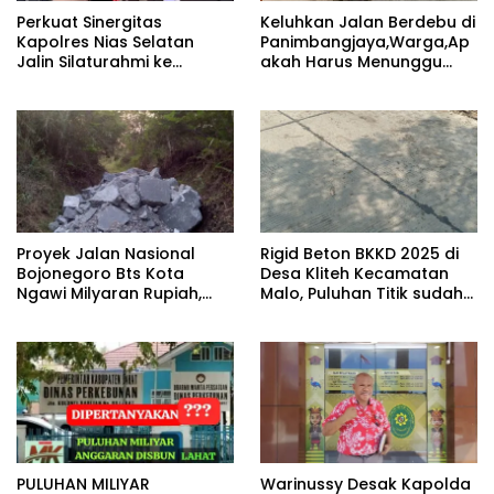
Indonesia yang aman, tertib, dan maju.(abdul)
Perkuat Sinergitas
Keluhkan Jalan Berdebu di
Kapolres Nias Selatan
Panimbangjaya,Warga,Ap
Jalin Silaturahmi ke
akah Harus Menunggu
Kejaksaan Negeri Nias
Kecelakaan Dulu
Selatan Demi Menjaga
Stabilitas Daerah Nias
Selatan – Dalam upaya
mempererat hubungan
kelembagaan serta
memperkuat sinergitas
antar aparat penegak
hukum, Kapolres Nias
Proyek Jalan Nasional
Rigid Beton BKKD 2025 di
Selatan AKBP Alfian Tri
Bojonegoro Bts Kota
Desa Kliteh Kecamatan
Permadi, S.I.K., M.H.
Ngawi Milyaran Rupiah,
Malo, Puluhan Titik sudah
bersama jajaran
Miris Limbah Di Buang Di
Retak, Pihak Berwenang
melaksanakan kunjungan
Kawsan Perhutani
Diharap Tegas
silaturahmi ke Kantor
Kejaksaan Negeri Nias
Selatan pada Senin
(20/7/2026) pukul 15.00
WIB. Kedatangan
rombongan Polres Nias
Selatan disambut
langsung oleh Kepala
PULUHAN MILIYAR
Warinussy Desak Kapolda