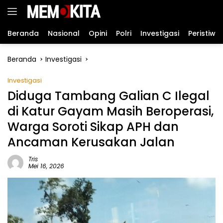
Langsung
ke
konten
Beranda
Nasional
Opini
Polri
Investigasi
Peristiwa
Beranda
Investigasi
Investigasi
Diduga Tambang Galian C Ilegal
di Katur Gayam Masih Beroperasi,
Warga Soroti Sikap APH dan
Ancaman Kerusakan Jalan
Tris
Mei 16, 2026