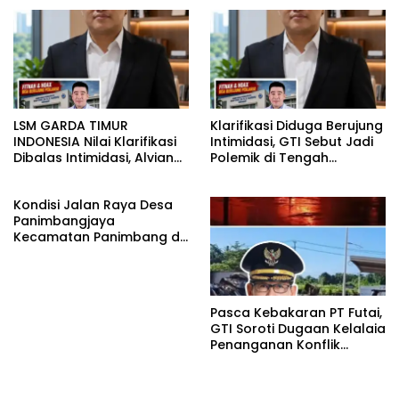
Suko Riyanto, SH Sinergitas
Rumah BAZNAS Lahat
tidak harus resmi Dengan
suasana Santai lebih
Dekat Dan Harmonis.
LSM GARDA TIMUR
Klarifikasi Diduga Berujung
INDONESIA Nilai Klarifikasi
Intimidasi, GTI Sebut Jadi
Dibalas Intimidasi, Alvian
Polemik di Tengah
katakan Banyak belajar
Masyarakat dan Siapkan
lagi Buat Viktor Sesuai
Laporan ke Polda Sulut
Kondisi Jalan Raya Desa
KUHAP pasal 108 ayat 1
Panimbangjaya
Kecamatan Panimbang di
Penuhi Debu disepanjang
jalan Kp.Babakan Kiara
Pasar Panimbang
Pasca Kebakaran PT Futai,
GTI Soroti Dugaan Kelalaia
Penanganan Konflik
Lingkungan