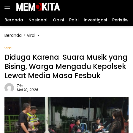
Langsung
ke
konten
Beranda
Nasional
Opini
Polri
Investigasi
Peristiwa
Beranda
viral
viral
Diduga Karena Suara Musik yang
Bising, Warga Mengadu Kepolsek
Lewat Media Masa Fesbuk
Tris
Mei 10, 2026