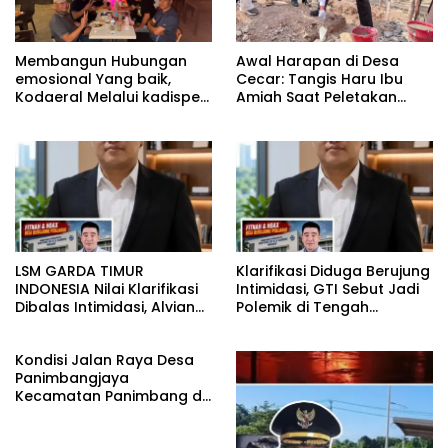
Membangun Hubungan
Awal Harapan di Desa
emosional Yang baik,
Cecar: Tangis Haru Ibu
Kodaeral Melalui kadispen
Amiah Saat Peletakan
Letkol Laut (P) Andreas
Batu Pertama Bedah
Suko Riyanto, SH Sinergitas
Rumah BAZNAS Lahat
tidak harus resmi Dengan
suasana Santai lebih
Dekat Dan Harmonis.
LSM GARDA TIMUR
Klarifikasi Diduga Berujung
INDONESIA Nilai Klarifikasi
Intimidasi, GTI Sebut Jadi
Dibalas Intimidasi, Alvian
Polemik di Tengah
katakan Banyak belajar
Masyarakat dan Siapkan
lagi Buat Viktor Sesuai
Laporan ke Polda Sulut
Kondisi Jalan Raya Desa
KUHAP pasal 108 ayat 1
Panimbangjaya
Kecamatan Panimbang di
Penuhi Debu disepanjang
jalan Kp.Babakan Kiara