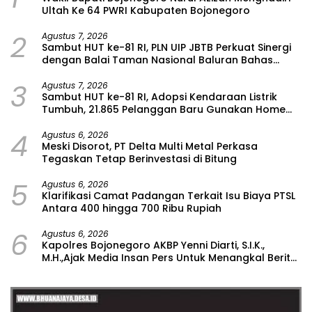
Ultah Ke 64 PWRI Kabupaten Bojonegoro
2
Agustus 7, 2026
Sambut HUT ke-81 RI, PLN UIP JBTB Perkuat Sinergi
dengan Balai Taman Nasional Baluran Bahas
Kajian Rencana Proyek SUTET 500 kV Paiton–
3
Watudodol/Kalipuro
Agustus 7, 2026
Sambut HUT ke-81 RI, Adopsi Kendaraan Listrik
Tumbuh, 21.865 Pelanggan Baru Gunakan Home
Charging Services PLN pada Semester I 2026
4
Agustus 6, 2026
Meski Disorot, PT Delta Multi Metal Perkasa
Tegaskan Tetap Berinvestasi di Bitung
5
Agustus 6, 2026
Klarifikasi Camat Padangan Terkait Isu Biaya PTSL
Antara 400 hingga 700 Ribu Rupiah
6
Agustus 6, 2026
Kapolres Bojonegoro AKBP Yenni Diarti, S.I.K.,
M.H.,Ajak Media Insan Pers Untuk Menangkal Berita
Hoax