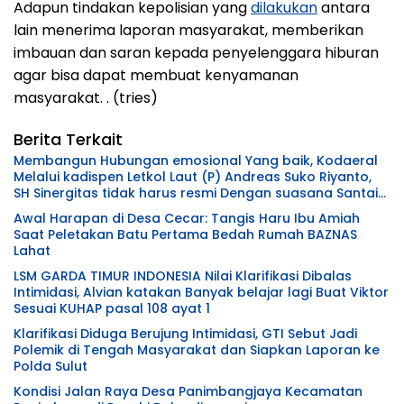
Adapun tindakan kepolisian yang
dilakukan
antara
lain menerima laporan masyarakat, memberikan
imbauan dan saran kepada penyelenggara hiburan
agar bisa dapat membuat kenyamanan
masyarakat. . (tries)
Berita Terkait
Membangun Hubungan emosional Yang baik, Kodaeral
Melalui kadispen Letkol Laut (P) Andreas Suko Riyanto,
SH Sinergitas tidak harus resmi Dengan suasana Santai
lebih Dekat Dan Harmonis.
Awal Harapan di Desa Cecar: Tangis Haru Ibu Amiah
Saat Peletakan Batu Pertama Bedah Rumah BAZNAS
Lahat
LSM GARDA TIMUR INDONESIA Nilai Klarifikasi Dibalas
Intimidasi, Alvian katakan Banyak belajar lagi Buat Viktor
Sesuai KUHAP pasal 108 ayat 1
Klarifikasi Diduga Berujung Intimidasi, GTI Sebut Jadi
Polemik di Tengah Masyarakat dan Siapkan Laporan ke
Polda Sulut
Kondisi Jalan Raya Desa Panimbangjaya Kecamatan