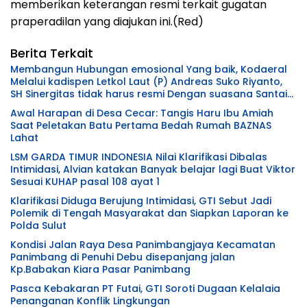
memberikan keterangan resmi terkait gugatan
praperadilan yang diajukan ini.(Red)
Berita Terkait
Membangun Hubungan emosional Yang baik, Kodaeral
Melalui kadispen Letkol Laut (P) Andreas Suko Riyanto,
SH Sinergitas tidak harus resmi Dengan suasana Santai
lebih Dekat Dan Harmonis.
Awal Harapan di Desa Cecar: Tangis Haru Ibu Amiah
Saat Peletakan Batu Pertama Bedah Rumah BAZNAS
Lahat
LSM GARDA TIMUR INDONESIA Nilai Klarifikasi Dibalas
Intimidasi, Alvian katakan Banyak belajar lagi Buat Viktor
Sesuai KUHAP pasal 108 ayat 1
Klarifikasi Diduga Berujung Intimidasi, GTI Sebut Jadi
Polemik di Tengah Masyarakat dan Siapkan Laporan ke
Polda Sulut
Kondisi Jalan Raya Desa Panimbangjaya Kecamatan
Panimbang di Penuhi Debu disepanjang jalan
Kp.Babakan Kiara Pasar Panimbang
Pasca Kebakaran PT Futai, GTI Soroti Dugaan Kelalaia
Penanganan Konflik Lingkungan