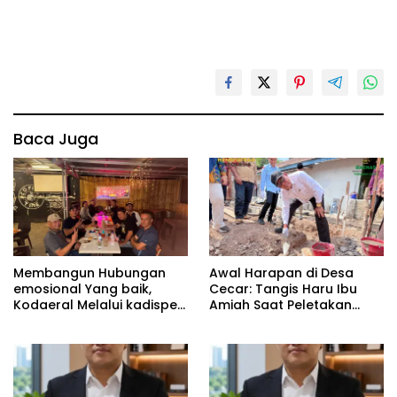
Baca Juga
Membangun Hubungan
Awal Harapan di Desa
emosional Yang baik,
Cecar: Tangis Haru Ibu
Kodaeral Melalui kadispen
Amiah Saat Peletakan
Letkol Laut (P) Andreas
Batu Pertama Bedah
Suko Riyanto, SH Sinergitas
Rumah BAZNAS Lahat
tidak harus resmi Dengan
suasana Santai lebih
Dekat Dan Harmonis.