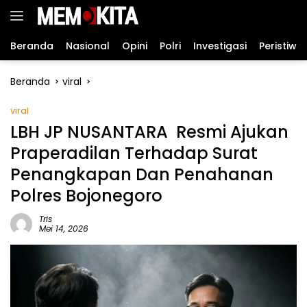
Langsung
ke
konten
Beranda
Nasional
Opini
Polri
Investigasi
Peristiwa
Beranda
viral
viral
LBH JP NUSANTARA Resmi Ajukan
Praperadilan Terhadap Surat
Penangkapan Dan Penahanan
Polres Bojonegoro
Tris
Mei 14, 2026