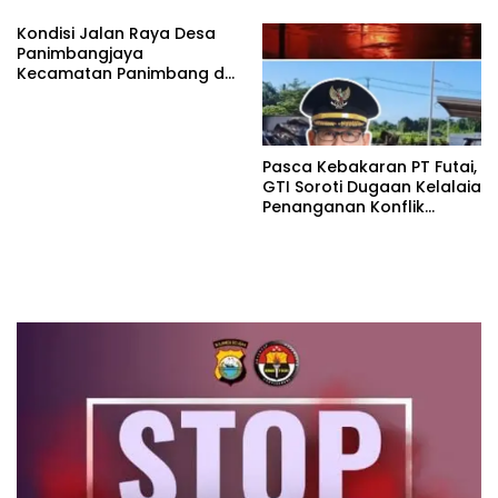
lagi Buat Viktor Sesuai
Laporan ke Polda Sulut
Kondisi Jalan Raya Desa
KUHAP pasal 108 ayat 1
Panimbangjaya
Kecamatan Panimbang di
Penuhi Debu disepanjang
jalan Kp.Babakan Kiara
Pasar Panimbang
Pasca Kebakaran PT Futai,
GTI Soroti Dugaan Kelalaia
Penanganan Konflik
Lingkungan