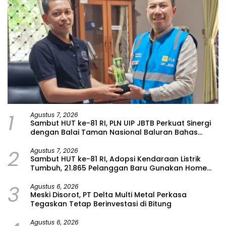
1
Agustus 7, 2026
Sambut HUT ke-81 RI, PLN UIP JBTB Perkuat Sinergi
dengan Balai Taman Nasional Baluran Bahas
Kajian Rencana Proyek SUTET 500 kV Paiton–
2
Watudodol/Kalipuro
Agustus 7, 2026
Sambut HUT ke-81 RI, Adopsi Kendaraan Listrik
Tumbuh, 21.865 Pelanggan Baru Gunakan Home
Charging Services PLN pada Semester I 2026
3
Agustus 6, 2026
Meski Disorot, PT Delta Multi Metal Perkasa
Tegaskan Tetap Berinvestasi di Bitung
Agustus 6, 2026