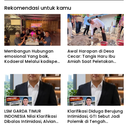
Rekomendasi untuk kamu
Membangun Hubungan
Awal Harapan di Desa
emosional Yang baik,
Cecar: Tangis Haru Ibu
Kodaeral Melalui kadispen
Amiah Saat Peletakan
Letkol Laut (P) Andreas
Batu Pertama Bedah
Suko Riyanto, SH Sinergitas
Rumah BAZNAS Lahat
tidak harus resmi Dengan
suasana Santai lebih
Dekat Dan Harmonis.
LSM GARDA TIMUR
Klarifikasi Diduga Berujung
INDONESIA Nilai Klarifikasi
Intimidasi, GTI Sebut Jadi
Dibalas Intimidasi, Alvian
Polemik di Tengah
katakan Banyak belajar
Masyarakat dan Siapkan