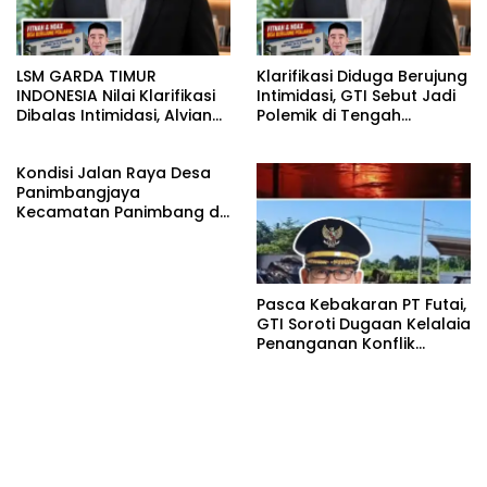
LSM GARDA TIMUR
Klarifikasi Diduga Berujung
INDONESIA Nilai Klarifikasi
Intimidasi, GTI Sebut Jadi
Dibalas Intimidasi, Alvian
Polemik di Tengah
katakan Banyak belajar
Masyarakat dan Siapkan
lagi Buat Viktor Sesuai
Laporan ke Polda Sulut
Kondisi Jalan Raya Desa
KUHAP pasal 108 ayat 1
Panimbangjaya
Kecamatan Panimbang di
Penuhi Debu disepanjang
jalan Kp.Babakan Kiara
Pasar Panimbang
Pasca Kebakaran PT Futai,
GTI Soroti Dugaan Kelalaia
Penanganan Konflik
Lingkungan