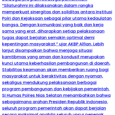
“Silaturahmi ini dilaksanakan dalam rangka
memperkuat sinergitas dan soliditas antara institusi
Polri dan Kejaksaan sebagai pilar utama kedaulatan
bangsa. Dengan komunikasi yang baik dan kerja
sama yang erat, diharapkan setiap pelaksanaan
tugas dapat berjalan semakin optimal demi
kepentingan masyarakat,” ujar AKBP Alfian. Lebih
lanjut disampaikan bahwa menjaga situasi
kamtibmas yang aman dan kondusif merupakan
kunci utama keberhasilan pembangunan di daerah.
Stabilitas keamanan akan memberikan ruang bagi
masyarakat untuk beraktivitas dengan nyaman,
sekaligus mendukung pelaksanaan berbagai
program pembangunan dan kebijakan pemerintah.
Si Humas Polres Nias Selatan menambahkan bahwa
sebagaimana arahan Presiden Republik Indonesia,
seluruh program pemerintah akan dapat berjalan
secara maksimal apabila seluruh unsur penegak