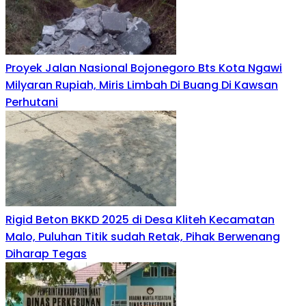
Proyek Jalan Nasional Bojonegoro Bts Kota Ngawi
Milyaran Rupiah, Miris Limbah Di Buang Di Kawsan
Perhutani
Rigid Beton BKKD 2025 di Desa Kliteh Kecamatan
Malo, Puluhan Titik sudah Retak, Pihak Berwenang
Diharap Tegas