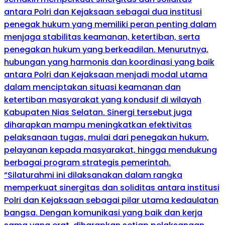
antara Polri dan Kejaksaan sebagai dua institusi
penegak hukum yang memiliki peran penting dalam
menjaga stabilitas keamanan, ketertiban, serta
penegakan hukum yang berkeadilan. Menurutnya,
hubungan yang harmonis dan koordinasi yang baik
antara Polri dan Kejaksaan menjadi modal utama
dalam menciptakan situasi keamanan dan
ketertiban masyarakat yang kondusif di wilayah
Kabupaten Nias Selatan. Sinergi tersebut juga
diharapkan mampu meningkatkan efektivitas
pelaksanaan tugas, mulai dari penegakan hukum,
pelayanan kepada masyarakat, hingga mendukung
berbagai program strategis pemerintah.
“Silaturahmi ini dilaksanakan dalam rangka
memperkuat sinergitas dan soliditas antara institusi
Polri dan Kejaksaan sebagai pilar utama kedaulatan
bangsa. Dengan komunikasi yang baik dan kerja