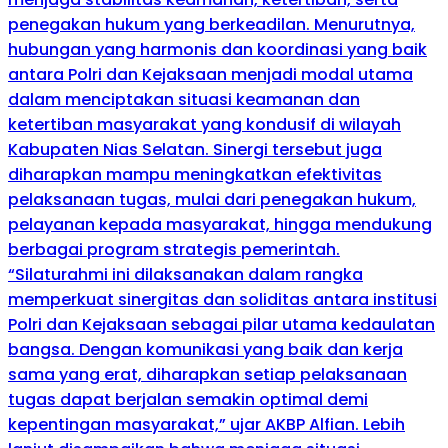
penegakan hukum yang berkeadilan. Menurutnya,
hubungan yang harmonis dan koordinasi yang baik
antara Polri dan Kejaksaan menjadi modal utama
dalam menciptakan situasi keamanan dan
ketertiban masyarakat yang kondusif di wilayah
Kabupaten Nias Selatan. Sinergi tersebut juga
diharapkan mampu meningkatkan efektivitas
pelaksanaan tugas, mulai dari penegakan hukum,
pelayanan kepada masyarakat, hingga mendukung
berbagai program strategis pemerintah.
“Silaturahmi ini dilaksanakan dalam rangka
memperkuat sinergitas dan soliditas antara institusi
Polri dan Kejaksaan sebagai pilar utama kedaulatan
bangsa. Dengan komunikasi yang baik dan kerja
sama yang erat, diharapkan setiap pelaksanaan
tugas dapat berjalan semakin optimal demi
kepentingan masyarakat,” ujar AKBP Alfian. Lebih