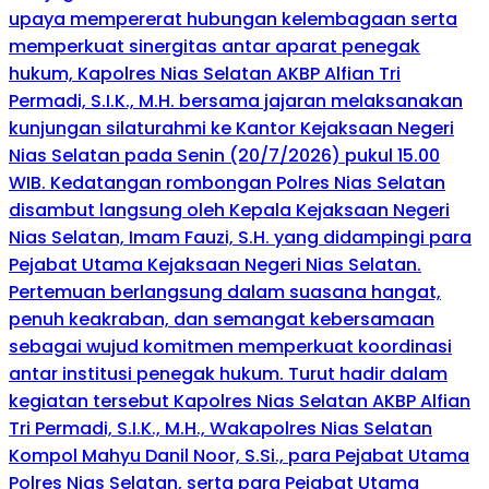
upaya mempererat hubungan kelembagaan serta
memperkuat sinergitas antar aparat penegak
hukum, Kapolres Nias Selatan AKBP Alfian Tri
Permadi, S.I.K., M.H. bersama jajaran melaksanakan
kunjungan silaturahmi ke Kantor Kejaksaan Negeri
Nias Selatan pada Senin (20/7/2026) pukul 15.00
WIB. Kedatangan rombongan Polres Nias Selatan
disambut langsung oleh Kepala Kejaksaan Negeri
Nias Selatan, Imam Fauzi, S.H. yang didampingi para
Pejabat Utama Kejaksaan Negeri Nias Selatan.
Pertemuan berlangsung dalam suasana hangat,
penuh keakraban, dan semangat kebersamaan
sebagai wujud komitmen memperkuat koordinasi
antar institusi penegak hukum. Turut hadir dalam
kegiatan tersebut Kapolres Nias Selatan AKBP Alfian
Tri Permadi, S.I.K., M.H., Wakapolres Nias Selatan
Kompol Mahyu Danil Noor, S.Si., para Pejabat Utama
Polres Nias Selatan, serta para Pejabat Utama