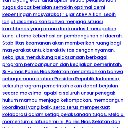
sama yang erat, diharapkan setiap pelaksanaan
tugas dapat berjalan semakin optimal demi
kepentingan masyarakat,” ujar AKBP Alfian. Lebih
lanjut disampaikan bahwa menjaga situasi
kamtibmas yang aman dan kondusif merupakan
kunci utama keberhasilan pembangunan di daerah.
Stabilitas keamanan akan memberikan ruang bagi
masyarakat untuk beraktivitas dengan nyaman,
sekaligus mendukung pelaksanaan berbagai
program pembangunan dan kebijakan pemerintah.
Si Humas Polres Nias Selatan menambahkan bahwa
sebagaimana arahan Presiden Republik Indonesia,
seluruh program pemerintah akan dapat berjalan
secara maksimal apabila seluruh unsur penegak
hukum mampu menjaga kekompakan, membangun
koordinasi yang baik, serta terus memperkuat
kolaborasi dalam setiap pelaksanaan tugas. Melalui
momentum silaturahmi ini, Polres Nias Selatan dan