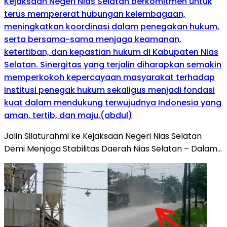
Kejaksaan Negeri Nias Selatan berkomitmen untuk
terus mempererat hubungan kelembagaan,
meningkatkan koordinasi dalam penegakan hukum,
serta bersama-sama menjaga keamanan,
ketertiban, dan kepastian hukum di Kabupaten Nias
Selatan. Sinergitas yang terjalin diharapkan semakin
memperkokoh kepercayaan masyarakat terhadap
institusi penegak hukum sekaligus menjadi fondasi
kuat dalam mendukung terwujudnya Indonesia yang
aman, tertib, dan maju.(abdul)
Jalin Silaturahmi ke Kejaksaan Negeri Nias Selatan
Demi Menjaga Stabilitas Daerah Nias Selatan – Dalam…