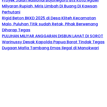
Proyek Jalan Nasional Bojonegoro Bts Kota Ngawi
Milyaran Rupiah, Miris Limbah Di Buang Di Kawsan
Perhutani
Rigid Beton BKKD 2025 di Desa Kliteh Kecamatan
Malo, Puluhan Titik sudah Retak, Pihak Berwenang
Diharap Tegas
PULUHAN MILIYAR ANGGARAN DISBUN LAHAT DI SOROT
Warinussy Desak Kapolda Papua Barat Tindak Tegas
Dugaan Mafia Tambang Emas Ilegal di Manokwari