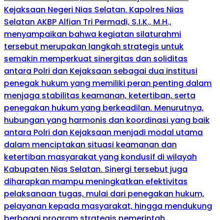
Kejaksaan Negeri Nias Selatan. Kapolres Nias
Selatan AKBP Alfian Tri Permadi, S.I.K., M.H.,
menyampaikan bahwa kegiatan silaturahmi
tersebut merupakan langkah strategis untuk
semakin memperkuat sinergitas dan soliditas
antara Polri dan Kejaksaan sebagai dua institusi
penegak hukum yang memiliki peran penting dalam
menjaga stabilitas keamanan, ketertiban, serta
penegakan hukum yang berkeadilan. Menurutnya,
hubungan yang harmonis dan koordinasi yang baik
antara Polri dan Kejaksaan menjadi modal utama
dalam menciptakan situasi keamanan dan
ketertiban masyarakat yang kondusif di wilayah
Kabupaten Nias Selatan. Sinergi tersebut juga
diharapkan mampu meningkatkan efektivitas
pelaksanaan tugas, mulai dari penegakan hukum,
pelayanan kepada masyarakat, hingga mendukung
berbagai program strategis pemerintah.