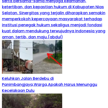
serta bersama-sama menjaga keamanan,
ketertiban, dan kepastian hukum di Kabupaten Nias
Selatan. Sinergitas yang terjalin diharapkan semakin
memperkokoh kepercayaan masyarakat terhadap
institusi penegak hukum sekaligus menjadi fondasi
kuat dalam mendukung terwujudnya Indonesia yang
aman, tertib, dan maju.(abdul)
Keluhkan Jalan Berdebu di
Panimbangjaya,Warga,Apakah Harus Menunggu
Kecelakaan Dulu