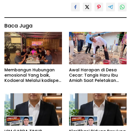
Baca Juga
Membangun Hubungan
Awal Harapan di Desa
emosional Yang baik,
Cecar: Tangis Haru Ibu
Kodaeral Melalui kadispen
Amiah Saat Peletakan
Letkol Laut (P) Andreas
Batu Pertama Bedah
Suko Riyanto, SH Sinergitas
Rumah BAZNAS Lahat
tidak harus resmi Dengan
suasana Santai lebih
Dekat Dan Harmonis.