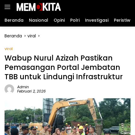
Langsung
ke
konten
Beranda
Nasional
Opini
Polri
Investigasi
Peristiwa
Beranda
viral
viral
Wabup Nurul Azizah Pastikan
Pemasangan Portal Jembatan
TBB untuk Lindungi Infrastruktur
Admin
Februari 2, 2026