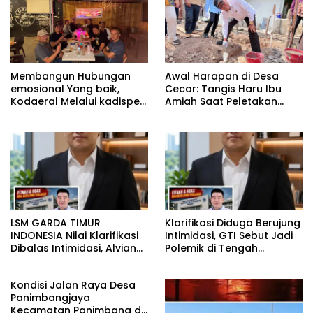
Membangun Hubungan
Awal Harapan di Desa
emosional Yang baik,
Cecar: Tangis Haru Ibu
Kodaeral Melalui kadispen
Amiah Saat Peletakan
Letkol Laut (P) Andreas
Batu Pertama Bedah
Suko Riyanto, SH Sinergitas
Rumah BAZNAS Lahat
tidak harus resmi Dengan
suasana Santai lebih
Dekat Dan Harmonis.
LSM GARDA TIMUR
Klarifikasi Diduga Berujung
INDONESIA Nilai Klarifikasi
Intimidasi, GTI Sebut Jadi
Dibalas Intimidasi, Alvian
Polemik di Tengah
katakan Banyak belajar
Masyarakat dan Siapkan
lagi Buat Viktor Sesuai
Laporan ke Polda Sulut
Kondisi Jalan Raya Desa
KUHAP pasal 108 ayat 1
Panimbangjaya
Kecamatan Panimbang di