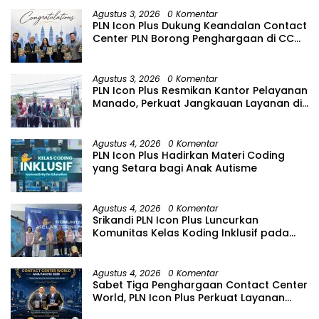
suasana Santai lebih Dekat Dan
Agustus 3, 2026
0 Komentar
Harmonis.
PLN Icon Plus Dukung Keandalan Contact
Center PLN Borong Penghargaan di CCW
2026
Agustus 3, 2026
0 Komentar
PLN Icon Plus Resmikan Kantor Pelayanan
Manado, Perkuat Jangkauan Layanan di
Sulawesi Utara
Agustus 4, 2026
0 Komentar
PLN Icon Plus Hadirkan Materi Coding
yang Setara bagi Anak Autisme
Agustus 4, 2026
0 Komentar
Srikandi PLN Icon Plus Luncurkan
Komunitas Kelas Koding Inklusif pada
Hari Anak Nasional
Agustus 4, 2026
0 Komentar
Sabet Tiga Penghargaan Contact Center
World, PLN Icon Plus Perkuat Layanan
Pelanggan melalui Contact Center