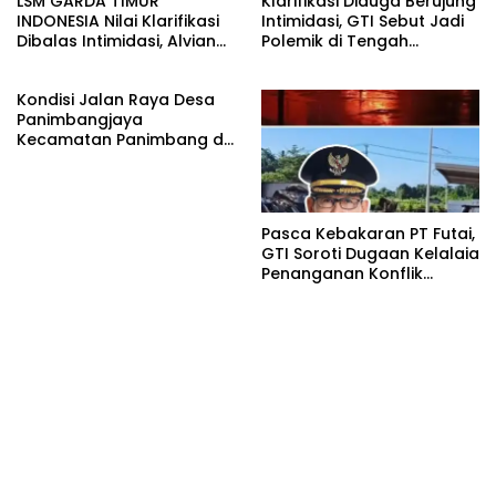
LSM GARDA TIMUR
Klarifikasi Diduga Berujung
INDONESIA Nilai Klarifikasi
Intimidasi, GTI Sebut Jadi
Dibalas Intimidasi, Alvian
Polemik di Tengah
katakan Banyak belajar
Masyarakat dan Siapkan
lagi Buat Viktor Sesuai
Laporan ke Polda Sulut
Kondisi Jalan Raya Desa
KUHAP pasal 108 ayat 1
Panimbangjaya
Kecamatan Panimbang di
Penuhi Debu disepanjang
jalan Kp.Babakan Kiara
Pasar Panimbang
Pasca Kebakaran PT Futai,
GTI Soroti Dugaan Kelalaia
Penanganan Konflik
Lingkungan