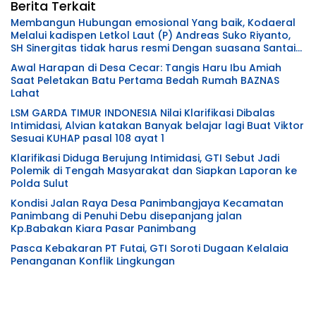
Berita Terkait
Membangun Hubungan emosional Yang baik, Kodaeral
Melalui kadispen Letkol Laut (P) Andreas Suko Riyanto,
SH Sinergitas tidak harus resmi Dengan suasana Santai
lebih Dekat Dan Harmonis.
Awal Harapan di Desa Cecar: Tangis Haru Ibu Amiah
Saat Peletakan Batu Pertama Bedah Rumah BAZNAS
Lahat
LSM GARDA TIMUR INDONESIA Nilai Klarifikasi Dibalas
Intimidasi, Alvian katakan Banyak belajar lagi Buat Viktor
Sesuai KUHAP pasal 108 ayat 1
Klarifikasi Diduga Berujung Intimidasi, GTI Sebut Jadi
Polemik di Tengah Masyarakat dan Siapkan Laporan ke
Polda Sulut
Kondisi Jalan Raya Desa Panimbangjaya Kecamatan
Panimbang di Penuhi Debu disepanjang jalan
Kp.Babakan Kiara Pasar Panimbang
Pasca Kebakaran PT Futai, GTI Soroti Dugaan Kelalaia
Penanganan Konflik Lingkungan