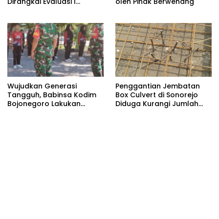
Dirangkai Evaluasi I
oleh Pihak Berwenang
Semester PT Duta Cyber
Mediatama
Wujudkan Generasi
Penggantian Jembatan
Tangguh, Babinsa Kodim
Box Culvert di Sonorejo
Bojonegoro Lakukan
Diduga Kurangi Jumlah
Pembinaan Karakter Muda
Besi Strauss Pile
Bangsa