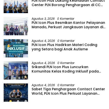
Harmonis.
PLN Icon Plus Dukung Keandalan Contact
Center PLN Borong Penghargaan di CCW
2026
Agustus 3, 2026
0 Komentar
PLN Icon Plus Resmikan Kantor Pelayanan
Manado, Perkuat Jangkauan Layanan di
Sulawesi Utara
Agustus 4, 2026
0 Komentar
PLN Icon Plus Hadirkan Materi Coding
yang Setara bagi Anak Autisme
Agustus 4, 2026
0 Komentar
Srikandi PLN Icon Plus Luncurkan
Komunitas Kelas Koding Inklusif pada
Hari Anak Nasional
Agustus 4, 2026
0 Komentar
Sabet Tiga Penghargaan Contact Center
World, PLN Icon Plus Perkuat Layanan
Pelanggan melalui Contact Center
ICONNET