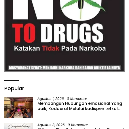
Popular
Agustus 1, 2026
0 Komentar
Membangun Hubungan emosional Yang
baik, Kodaeral Melalui kadispen Letkol
Laut (P) Andreas Suko Riyanto, SH
Sinergitas tidak harus resmi Dengan
suasana Santai lebih Dekat Dan
Agustus 3, 2026
0 Komentar