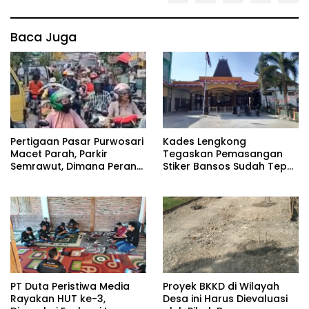
Baca Juga
Pertigaan Pasar Purwosari
Kades Lengkong
Macet Parah, Parkir
Tegaskan Pemasangan
Semrawut, Dimana Peran
Stiker Bansos Sudah Tepat
Pihak Terkait?
Sasaran: “30 KK Betul-
Betul Layak”
PT Duta Peristiwa Media
Proyek BKKD di Wilayah
Rayakan HUT ke-3,
Desa ini Harus Dievaluasi