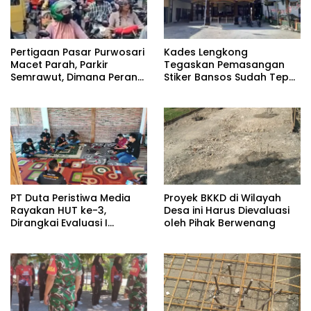
Pertigaan Pasar Purwosari
Kades Lengkong
Macet Parah, Parkir
Tegaskan Pemasangan
Semrawut, Dimana Peran
Stiker Bansos Sudah Tepat
Pihak Terkait?
Sasaran: “30 KK Betul-
Betul Layak”
PT Duta Peristiwa Media
Proyek BKKD di Wilayah
Rayakan HUT ke-3,
Desa ini Harus Dievaluasi
Dirangkai Evaluasi I
oleh Pihak Berwenang
Semester PT Duta Cyber
Mediatama