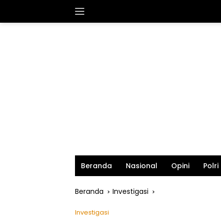
Langsung
ke
konten
Beranda
Nasional
Opini
Polri
Beranda
Investigasi
Investigasi