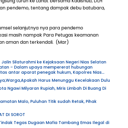
angsung turun ke Lahat bersama Kadishub, DLH
an pendemo, tentang dampak debu batubara,
Sumsel selanjutnya nya para pendemo
lokasi masih nampak Para Petugas keamanan
aan aman dan terkendali. (Mar)
 Jalin Silaturahmi ke Kejaksaan Negeri Nias Selatan
tas antar aparat penegak hukum, Kapolres Nias
 M.H. bersama jajaran melaksanakan kunjungan
aya,Warga,Apakah Harus Menunggu Kecelakaan Dulu
Nias Selatan pada Senin (20/7/2026) pukul 15.00 WIB.
atan disambut langsung oleh Kepala Kejaksaan
ta Ngawi Milyaran Rupiah, Miris Limbah Di Buang Di
ang didampingi para Pejabat Utama Kejaksaan Negeri
dalam suasana hangat, penuh keakraban, dan
camatan Malo, Puluhan Titik sudah Retak, Pihak
omitmen memperkuat koordinasi antar institusi
latan Kompol Mahyu Danil Noor, S.Si., para Pejabat
AT DI SOROT
Pejabat Utama Kejaksaan Negeri Nias Selatan.
Tindak Tegas Dugaan Mafia Tambang Emas Ilegal di
rmadi, S.I.K., M.H., menyampaikan bahwa kegiatan