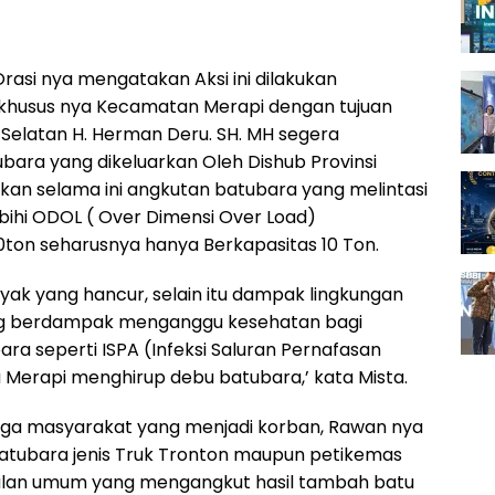
Orasi nya mengatakan Aksi ini dilakukan
 khusus nya Kecamatan Merapi dengan tujuan
elatan H. Herman Deru. SH. MH segera
ubara yang dikeluarkan Oleh Dishub Provinsi
akan selama ini angkutan batubara yang melintasi
ebihi ODOL ( Over Dimensi Over Load)
on seharusnya hanya Berkapasitas 10 Ton.
yak yang hancur, selain itu dampak lingkungan
ang berdampak menganggu kesehatan bagi
a seperti ISPA (Infeksi Saluran Pernafasan
a Merapi menghirup debu batubara,’ kata Mista.
warga masyarakat yang menjadi korban, Rawan nya
batubara jenis Truk Tronton maupun petikemas
dijalan umum yang mengangkut hasil tambah batu