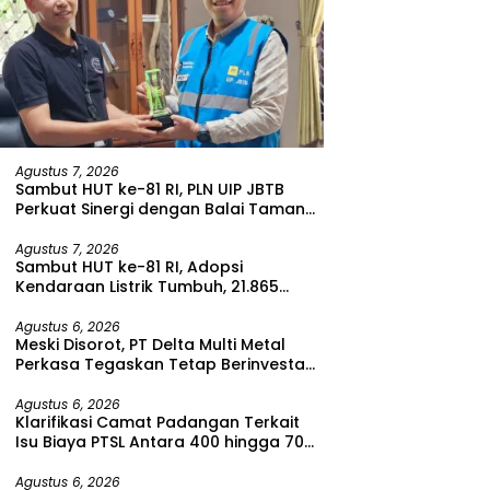
Agustus 7, 2026
Sambut HUT ke-81 RI, PLN UIP JBTB
Perkuat Sinergi dengan Balai Taman
Nasional Baluran Bahas Kajian
Rencana Proyek SUTET 500 kV Paiton–
Agustus 7, 2026
Sambut HUT ke-81 RI, Adopsi
Watudodol/Kalipuro
Kendaraan Listrik Tumbuh, 21.865
Pelanggan Baru Gunakan Home
Charging Services PLN pada Semester
Agustus 6, 2026
Meski Disorot, PT Delta Multi Metal
I 2026
Perkasa Tegaskan Tetap Berinvestasi
di Bitung
Agustus 6, 2026
Klarifikasi Camat Padangan Terkait
Isu Biaya PTSL Antara 400 hingga 700
Ribu Rupiah
Agustus 6, 2026