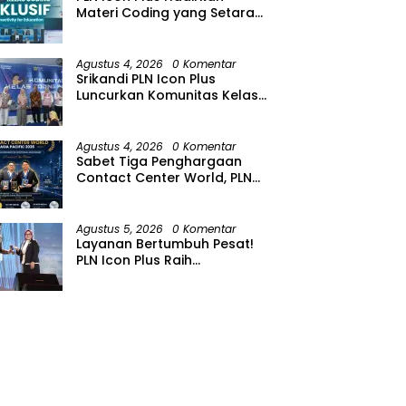
Materi Coding yang Setara
bagi Anak Autisme
Agustus 4, 2026
0 Komentar
Srikandi PLN Icon Plus
Luncurkan Komunitas Kelas
Koding Inklusif pada Hari
Anak Nasional
Agustus 4, 2026
0 Komentar
Sabet Tiga Penghargaan
Contact Center World, PLN
Icon Plus Perkuat Layanan
Pelanggan melalui Contact
Center ICONNET
Agustus 5, 2026
0 Komentar
Layanan Bertumbuh Pesat!
PLN Icon Plus Raih
Penghargaan SBBI Awards
2026