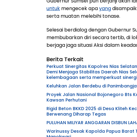
Gubernur Sumsel pun berjanji akan l
untuk
mengecek apa
yang
disampaik
serta muatan melebihi tonase.
Selesai berdialog dengan Gubernur 
membubarkan diri secara tertib, di 
berjaga jaga situasi Aksi dalam kead
Berita Terkait
Perkuat Sinergitas Kapolres Nias Selatan
Demi Menjaga Stabilitas Daerah Nias Selatan – Dalam upaya mempererat hubungan
kelembagaan serta memperkuat sinergi
Selatan AKBP Alfian Tri Permadi, S.I.K.,
Keluhkan Jalan Berdebu di Panimbangj
silaturahmi ke Kantor Kejaksaan Negeri 
Kedatangan rombongan Polres Nias Sel
Proyek Jalan Nasional Bojonegoro Bts Ko
Negeri Nias Selatan, Imam Fauzi, S.H. y
Kawsan Perhutani
Nias Selatan. Pertemuan berlangsung 
Rigid Beton BKKD 2025 di Desa Kliteh Ke
semangat kebersamaan sebagai wujud k
Berwenang Diharap Tegas
penegak hukum. Turut hadir dalam kegiatan tersebut Kapolres Nias Selatan AKBP Alfian Tri
Permadi, S.I.K., M.H., Wakapolres Nias Se
PULUHAN MILIYAR ANGGARAN DISBUN LAH
Utama Polres Nias Selatan, serta para 
Warinussy Desak Kapolda Papua Barat 
Kapolres Nias Selatan AKBP Alfian Tri Pe
Manokwari