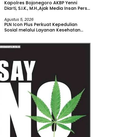
Kapolres Bojonegoro AKBP Yenni
Diarti, S.I.K., M.H.,Ajak Media Insan Pers
Untuk Menangkal Berita Hoax
Agustus 5, 2026
PLN Icon Plus Perkuat Kepedulian
Sosial melalui Layanan Kesehatan
dan Bantuan Komprehensif bagi
Lansia di Malang