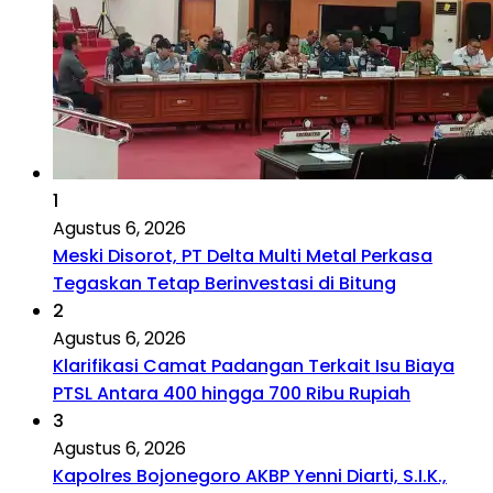
1
Agustus 6, 2026
Meski Disorot, PT Delta Multi Metal Perkasa
Tegaskan Tetap Berinvestasi di Bitung
2
Agustus 6, 2026
Klarifikasi Camat Padangan Terkait Isu Biaya
PTSL Antara 400 hingga 700 Ribu Rupiah
3
Agustus 6, 2026
Kapolres Bojonegoro AKBP Yenni Diarti, S.I.K.,