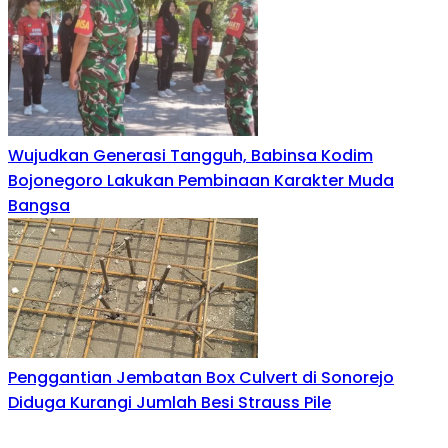
Wujudkan Generasi Tangguh, Babinsa Kodim
Bojonegoro Lakukan Pembinaan Karakter Muda
Bangsa
Penggantian Jembatan Box Culvert di Sonorejo
Diduga Kurangi Jumlah Besi Strauss Pile