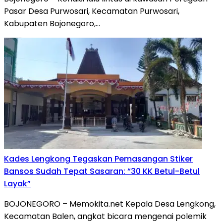
Pasar Desa Purwosari, Kecamatan Purwosari,
Kabupaten Bojonegoro,…
Kades Lengkong Tegaskan Pemasangan Stiker
Bansos Sudah Tepat Sasaran: “30 KK Betul-Betul
Layak”
BOJONEGORO – Memokita.net Kepala Desa Lengkong,
Kecamatan Balen, angkat bicara mengenai polemik