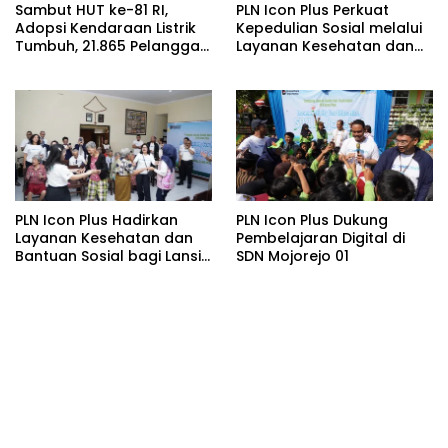
Sambut HUT ke-81 RI,
PLN Icon Plus Perkuat
Adopsi Kendaraan Listrik
Kepedulian Sosial melalui
Tumbuh, 21.865 Pelanggan
Layanan Kesehatan dan
Baru Gunakan Home
Bantuan Komprehensif
Charging Services PLN
bagi Lansia di Malang
pada Semester I 2026
PLN Icon Plus Hadirkan
PLN Icon Plus Dukung
Layanan Kesehatan dan
Pembelajaran Digital di
Bantuan Sosial bagi Lansia
SDN Mojorejo 01
di Rumah Belas Kasih
Malang