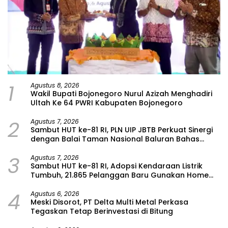
1
Agustus 8, 2026
Wakil Bupati Bojonegoro Nurul Azizah Menghadiri
Ultah Ke 64 PWRI Kabupaten Bojonegoro
2
Agustus 7, 2026
Sambut HUT ke-81 RI, PLN UIP JBTB Perkuat Sinergi
dengan Balai Taman Nasional Baluran Bahas
Kajian Rencana Proyek SUTET 500 kV Paiton–
3
Watudodol/Kalipuro
Agustus 7, 2026
Sambut HUT ke-81 RI, Adopsi Kendaraan Listrik
Tumbuh, 21.865 Pelanggan Baru Gunakan Home
Charging Services PLN pada Semester I 2026
4
Agustus 6, 2026
Meski Disorot, PT Delta Multi Metal Perkasa
Tegaskan Tetap Berinvestasi di Bitung