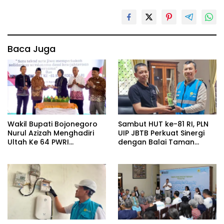
Baca Juga
Wakil Bupati Bojonegoro
Sambut HUT ke-81 RI, PLN
Nurul Azizah Menghadiri
UIP JBTB Perkuat Sinergi
Ultah Ke 64 PWRI
dengan Balai Taman
Kabupaten Bojonegoro
Nasional Baluran Bahas
Kajian Rencana Proyek
SUTET 500 kV Paiton–
Watudodol/Kalipuro