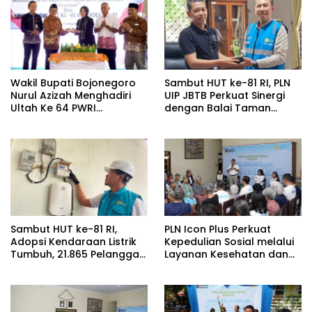
Wakil Bupati Bojonegoro
Sambut HUT ke-81 RI, PLN
Nurul Azizah Menghadiri
UIP JBTB Perkuat Sinergi
Ultah Ke 64 PWRI
dengan Balai Taman
Kabupaten Bojonegoro
Nasional Baluran Bahas
Kajian Rencana Proyek
SUTET 500 kV Paiton–
Watudodol/Kalipuro
Sambut HUT ke-81 RI,
PLN Icon Plus Perkuat
Adopsi Kendaraan Listrik
Kepedulian Sosial melalui
Tumbuh, 21.865 Pelanggan
Layanan Kesehatan dan
Baru Gunakan Home
Bantuan Komprehensif
Charging Services PLN
bagi Lansia di Malang
pada Semester I 2026