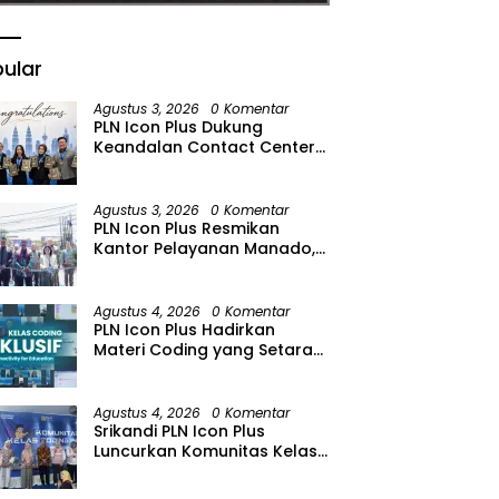
ular
Agustus 3, 2026
0 Komentar
PLN Icon Plus Dukung
Keandalan Contact Center
PLN Borong Penghargaan di
CCW 2026
Agustus 3, 2026
0 Komentar
PLN Icon Plus Resmikan
Kantor Pelayanan Manado,
Perkuat Jangkauan Layanan
di Sulawesi Utara
Agustus 4, 2026
0 Komentar
PLN Icon Plus Hadirkan
Materi Coding yang Setara
bagi Anak Autisme
Agustus 4, 2026
0 Komentar
Srikandi PLN Icon Plus
Luncurkan Komunitas Kelas
Koding Inklusif pada Hari
Anak Nasional