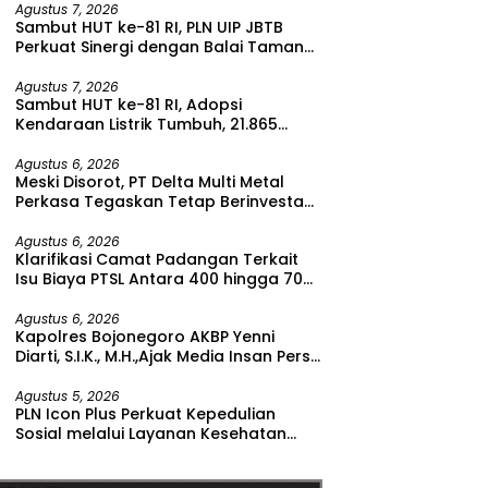
Agustus 7, 2026
Sambut HUT ke-81 RI, PLN UIP JBTB
Perkuat Sinergi dengan Balai Taman
Nasional Baluran Bahas Kajian
Rencana Proyek SUTET 500 kV Paiton–
Agustus 7, 2026
Sambut HUT ke-81 RI, Adopsi
Watudodol/Kalipuro
Kendaraan Listrik Tumbuh, 21.865
Pelanggan Baru Gunakan Home
Charging Services PLN pada Semester
Agustus 6, 2026
Meski Disorot, PT Delta Multi Metal
I 2026
Perkasa Tegaskan Tetap Berinvestasi
di Bitung
Agustus 6, 2026
Klarifikasi Camat Padangan Terkait
Isu Biaya PTSL Antara 400 hingga 700
Ribu Rupiah
Agustus 6, 2026
Kapolres Bojonegoro AKBP Yenni
Diarti, S.I.K., M.H.,Ajak Media Insan Pers
Untuk Menangkal Berita Hoax
Agustus 5, 2026
PLN Icon Plus Perkuat Kepedulian
Sosial melalui Layanan Kesehatan
dan Bantuan Komprehensif bagi
Lansia di Malang