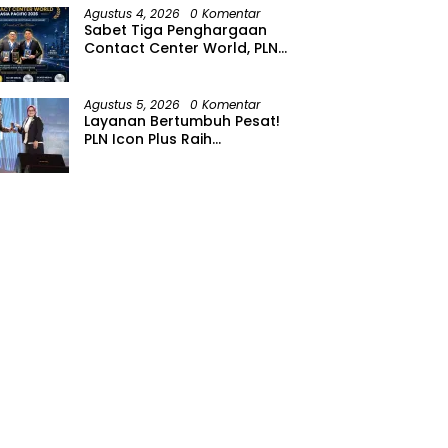
Agustus 4, 2026
0 Komentar
Sabet Tiga Penghargaan
Contact Center World, PLN
Icon Plus Perkuat Layanan
Pelanggan melalui Contact
Center ICONNET
Agustus 5, 2026
0 Komentar
Layanan Bertumbuh Pesat!
PLN Icon Plus Raih
Penghargaan SBBI Awards
2026