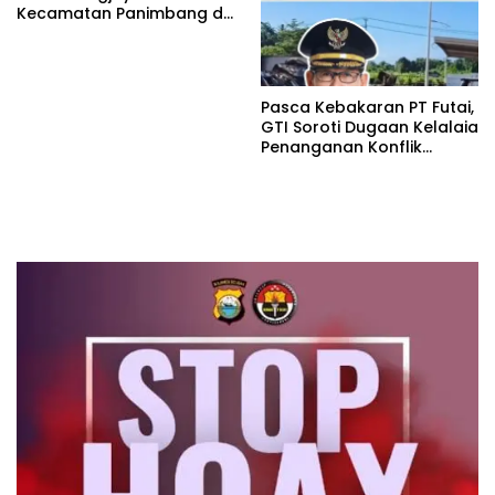
Kecamatan Panimbang di
Penuhi Debu disepanjang
jalan Kp.Babakan Kiara
Pasar Panimbang
Pasca Kebakaran PT Futai,
GTI Soroti Dugaan Kelalaia
Penanganan Konflik
Lingkungan