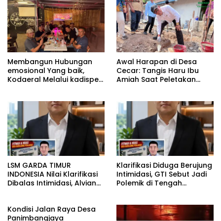
Membangun Hubungan
Awal Harapan di Desa
emosional Yang baik,
Cecar: Tangis Haru Ibu
Kodaeral Melalui kadispen
Amiah Saat Peletakan
Letkol Laut (P) Andreas
Batu Pertama Bedah
Suko Riyanto, SH Sinergitas
Rumah BAZNAS Lahat
tidak harus resmi Dengan
suasana Santai lebih
Dekat Dan Harmonis.
LSM GARDA TIMUR
Klarifikasi Diduga Berujung
INDONESIA Nilai Klarifikasi
Intimidasi, GTI Sebut Jadi
Dibalas Intimidasi, Alvian
Polemik di Tengah
katakan Banyak belajar
Masyarakat dan Siapkan
lagi Buat Viktor Sesuai
Laporan ke Polda Sulut
Kondisi Jalan Raya Desa
KUHAP pasal 108 ayat 1
Panimbangjaya