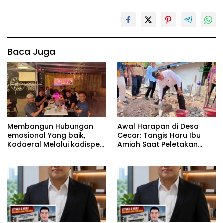
Baca Juga
Membangun Hubungan
Awal Harapan di Desa
emosional Yang baik,
Cecar: Tangis Haru Ibu
Kodaeral Melalui kadispen
Amiah Saat Peletakan
Letkol Laut (P) Andreas
Batu Pertama Bedah
Suko Riyanto, SH Sinergitas
Rumah BAZNAS Lahat
tidak harus resmi Dengan
suasana Santai lebih
Dekat Dan Harmonis.