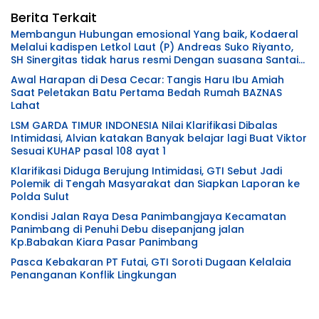
Berita Terkait
Membangun Hubungan emosional Yang baik, Kodaeral
Melalui kadispen Letkol Laut (P) Andreas Suko Riyanto,
SH Sinergitas tidak harus resmi Dengan suasana Santai
lebih Dekat Dan Harmonis.
Awal Harapan di Desa Cecar: Tangis Haru Ibu Amiah
Saat Peletakan Batu Pertama Bedah Rumah BAZNAS
Lahat
LSM GARDA TIMUR INDONESIA Nilai Klarifikasi Dibalas
Intimidasi, Alvian katakan Banyak belajar lagi Buat Viktor
Sesuai KUHAP pasal 108 ayat 1
Klarifikasi Diduga Berujung Intimidasi, GTI Sebut Jadi
Polemik di Tengah Masyarakat dan Siapkan Laporan ke
Polda Sulut
Kondisi Jalan Raya Desa Panimbangjaya Kecamatan
Panimbang di Penuhi Debu disepanjang jalan
Kp.Babakan Kiara Pasar Panimbang
Pasca Kebakaran PT Futai, GTI Soroti Dugaan Kelalaia
Penanganan Konflik Lingkungan