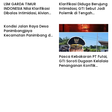
LSM GARDA TIMUR
Klarifikasi Diduga Berujung
INDONESIA Nilai Klarifikasi
Intimidasi, GTI Sebut Jadi
Dibalas Intimidasi, Alvian
Polemik di Tengah
katakan Banyak belajar
Masyarakat dan Siapkan
lagi Buat Viktor Sesuai
Laporan ke Polda Sulut
Kondisi Jalan Raya Desa
KUHAP pasal 108 ayat 1
Panimbangjaya
Kecamatan Panimbang di
Penuhi Debu disepanjang
jalan Kp.Babakan Kiara
Pasar Panimbang
Pasca Kebakaran PT Futai,
GTI Soroti Dugaan Kelalaia
Penanganan Konflik
Lingkungan