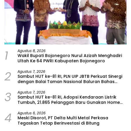
1
Agustus 8, 2026
Wakil Bupati Bojonegoro Nurul Azizah Menghadiri
Ultah Ke 64 PWRI Kabupaten Bojonegoro
2
Agustus 7, 2026
Sambut HUT ke-81 RI, PLN UIP JBTB Perkuat Sinergi
dengan Balai Taman Nasional Baluran Bahas
Kajian Rencana Proyek SUTET 500 kV Paiton–
3
Watudodol/Kalipuro
Agustus 7, 2026
Sambut HUT ke-81 RI, Adopsi Kendaraan Listrik
Tumbuh, 21.865 Pelanggan Baru Gunakan Home
Charging Services PLN pada Semester I 2026
4
Agustus 6, 2026
Meski Disorot, PT Delta Multi Metal Perkasa
Tegaskan Tetap Berinvestasi di Bitung