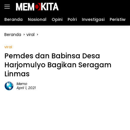
Langsung
ke
konten
Beranda
Nasional
Opini
Polri
Investigasi
Peristiwa
Beranda
viral
viral
Pemdes dan Babinsa Desa
Harjomulyo Bagikan Seragam
Linmas
Memo
April 1, 2021