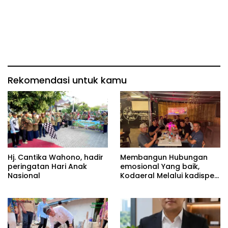
Rekomendasi untuk kamu
Hj. Cantika Wahono, hadir
Membangun Hubungan
peringatan Hari Anak
emosional Yang baik,
Nasional
Kodaeral Melalui kadispen
Letkol Laut (P) Andreas
Suko Riyanto, SH Sinergitas
tidak harus resmi Dengan
suasana Santai lebih
Dekat Dan Harmonis.