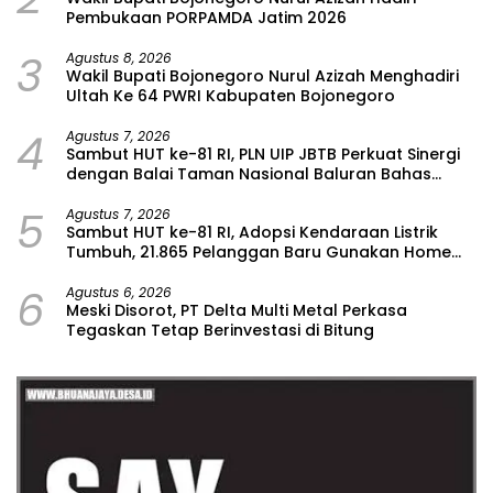
Pembukaan PORPAMDA Jatim 2026
3
Agustus 8, 2026
Wakil Bupati Bojonegoro Nurul Azizah Menghadiri
Ultah Ke 64 PWRI Kabupaten Bojonegoro
4
Agustus 7, 2026
Sambut HUT ke-81 RI, PLN UIP JBTB Perkuat Sinergi
dengan Balai Taman Nasional Baluran Bahas
Kajian Rencana Proyek SUTET 500 kV Paiton–
5
Watudodol/Kalipuro
Agustus 7, 2026
Sambut HUT ke-81 RI, Adopsi Kendaraan Listrik
Tumbuh, 21.865 Pelanggan Baru Gunakan Home
Charging Services PLN pada Semester I 2026
6
Agustus 6, 2026
Meski Disorot, PT Delta Multi Metal Perkasa
Tegaskan Tetap Berinvestasi di Bitung