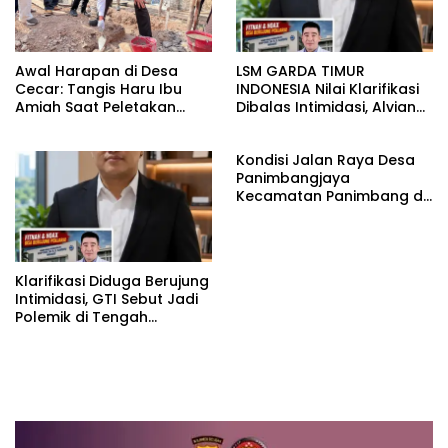
Awal Harapan di Desa
LSM GARDA TIMUR
Cecar: Tangis Haru Ibu
INDONESIA Nilai Klarifikasi
Amiah Saat Peletakan
Dibalas Intimidasi, Alvian
Batu Pertama Bedah
katakan Banyak belajar
Rumah BAZNAS Lahat
lagi Buat Viktor Sesuai
Kondisi Jalan Raya Desa
KUHAP pasal 108 ayat 1
Panimbangjaya
Kecamatan Panimbang di
Penuhi Debu disepanjang
jalan Kp.Babakan Kiara
Pasar Panimbang
Klarifikasi Diduga Berujung
Intimidasi, GTI Sebut Jadi
Polemik di Tengah
Masyarakat dan Siapkan
Laporan ke Polda Sulut