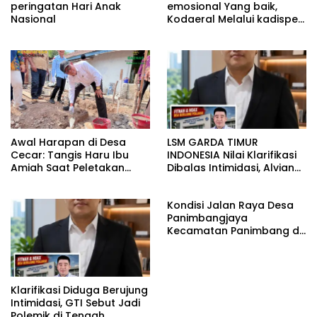
peringatan Hari Anak
emosional Yang baik,
Nasional
Kodaeral Melalui kadispen
Letkol Laut (P) Andreas
Suko Riyanto, SH Sinergitas
tidak harus resmi Dengan
suasana Santai lebih
Dekat Dan Harmonis.
Awal Harapan di Desa
LSM GARDA TIMUR
Cecar: Tangis Haru Ibu
INDONESIA Nilai Klarifikasi
Amiah Saat Peletakan
Dibalas Intimidasi, Alvian
Batu Pertama Bedah
katakan Banyak belajar
Rumah BAZNAS Lahat
lagi Buat Viktor Sesuai
Kondisi Jalan Raya Desa
KUHAP pasal 108 ayat 1
Panimbangjaya
Kecamatan Panimbang di
Penuhi Debu disepanjang
jalan Kp.Babakan Kiara
Pasar Panimbang
Klarifikasi Diduga Berujung
Intimidasi, GTI Sebut Jadi
Polemik di Tengah