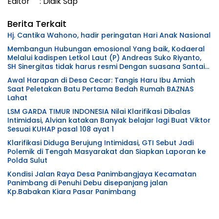
Editor : Didik Sap
Berita Terkait
Hj. Cantika Wahono, hadir peringatan Hari Anak Nasional
Membangun Hubungan emosional Yang baik, Kodaeral
Melalui kadispen Letkol Laut (P) Andreas Suko Riyanto,
SH Sinergitas tidak harus resmi Dengan suasana Santai
lebih Dekat Dan Harmonis.
Awal Harapan di Desa Cecar: Tangis Haru Ibu Amiah
Saat Peletakan Batu Pertama Bedah Rumah BAZNAS
Lahat
LSM GARDA TIMUR INDONESIA Nilai Klarifikasi Dibalas
Intimidasi, Alvian katakan Banyak belajar lagi Buat Viktor
Sesuai KUHAP pasal 108 ayat 1
Klarifikasi Diduga Berujung Intimidasi, GTI Sebut Jadi
Polemik di Tengah Masyarakat dan Siapkan Laporan ke
Polda Sulut
Kondisi Jalan Raya Desa Panimbangjaya Kecamatan
Panimbang di Penuhi Debu disepanjang jalan
Kp.Babakan Kiara Pasar Panimbang