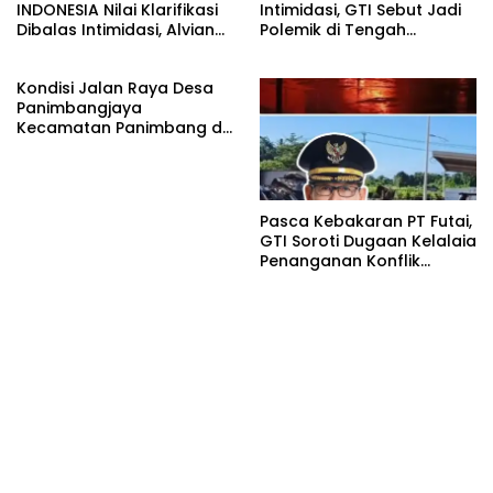
INDONESIA Nilai Klarifikasi
Intimidasi, GTI Sebut Jadi
Dibalas Intimidasi, Alvian
Polemik di Tengah
katakan Banyak belajar
Masyarakat dan Siapkan
lagi Buat Viktor Sesuai
Laporan ke Polda Sulut
Kondisi Jalan Raya Desa
KUHAP pasal 108 ayat 1
Panimbangjaya
Kecamatan Panimbang di
Penuhi Debu disepanjang
jalan Kp.Babakan Kiara
Pasar Panimbang
Pasca Kebakaran PT Futai,
GTI Soroti Dugaan Kelalaia
Penanganan Konflik
Lingkungan