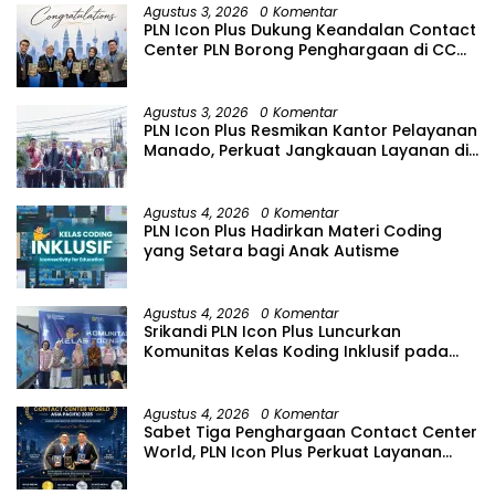
suasana Santai lebih Dekat Dan
Agustus 3, 2026
0 Komentar
Harmonis.
PLN Icon Plus Dukung Keandalan Contact
Center PLN Borong Penghargaan di CCW
2026
Agustus 3, 2026
0 Komentar
PLN Icon Plus Resmikan Kantor Pelayanan
Manado, Perkuat Jangkauan Layanan di
Sulawesi Utara
Agustus 4, 2026
0 Komentar
PLN Icon Plus Hadirkan Materi Coding
yang Setara bagi Anak Autisme
Agustus 4, 2026
0 Komentar
Srikandi PLN Icon Plus Luncurkan
Komunitas Kelas Koding Inklusif pada
Hari Anak Nasional
Agustus 4, 2026
0 Komentar
Sabet Tiga Penghargaan Contact Center
World, PLN Icon Plus Perkuat Layanan
Pelanggan melalui Contact Center
ICONNET