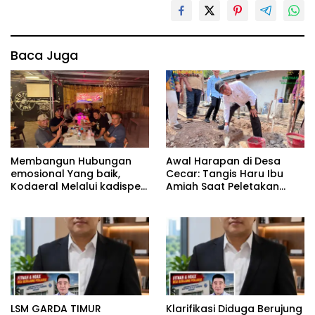
Baca Juga
Membangun Hubungan
Awal Harapan di Desa
emosional Yang baik,
Cecar: Tangis Haru Ibu
Kodaeral Melalui kadispen
Amiah Saat Peletakan
Letkol Laut (P) Andreas
Batu Pertama Bedah
Suko Riyanto, SH Sinergitas
Rumah BAZNAS Lahat
tidak harus resmi Dengan
suasana Santai lebih
Dekat Dan Harmonis.
LSM GARDA TIMUR
Klarifikasi Diduga Berujung