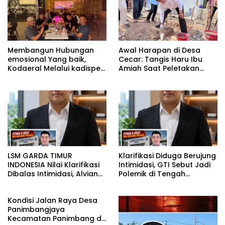
Membangun Hubungan
Awal Harapan di Desa
emosional Yang baik,
Cecar: Tangis Haru Ibu
Kodaeral Melalui kadispen
Amiah Saat Peletakan
Letkol Laut (P) Andreas
Batu Pertama Bedah
Suko Riyanto, SH Sinergitas
Rumah BAZNAS Lahat
tidak harus resmi Dengan
suasana Santai lebih
Dekat Dan Harmonis.
LSM GARDA TIMUR
Klarifikasi Diduga Berujung
INDONESIA Nilai Klarifikasi
Intimidasi, GTI Sebut Jadi
Dibalas Intimidasi, Alvian
Polemik di Tengah
katakan Banyak belajar
Masyarakat dan Siapkan
lagi Buat Viktor Sesuai
Laporan ke Polda Sulut
Kondisi Jalan Raya Desa
KUHAP pasal 108 ayat 1
Panimbangjaya
Kecamatan Panimbang di