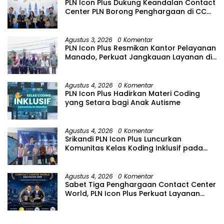
Harmonis.
PLN Icon Plus Dukung Keandalan Contact
Center PLN Borong Penghargaan di CCW
2026
Agustus 3, 2026
0 Komentar
PLN Icon Plus Resmikan Kantor Pelayanan
Manado, Perkuat Jangkauan Layanan di
Sulawesi Utara
Agustus 4, 2026
0 Komentar
PLN Icon Plus Hadirkan Materi Coding
yang Setara bagi Anak Autisme
Agustus 4, 2026
0 Komentar
Srikandi PLN Icon Plus Luncurkan
Komunitas Kelas Koding Inklusif pada
Hari Anak Nasional
Agustus 4, 2026
0 Komentar
Sabet Tiga Penghargaan Contact Center
World, PLN Icon Plus Perkuat Layanan
Pelanggan melalui Contact Center
ICONNET