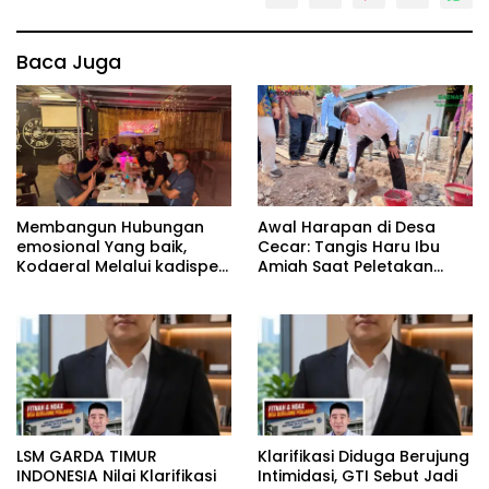
Baca Juga
Membangun Hubungan
Awal Harapan di Desa
emosional Yang baik,
Cecar: Tangis Haru Ibu
Kodaeral Melalui kadispen
Amiah Saat Peletakan
Letkol Laut (P) Andreas
Batu Pertama Bedah
Suko Riyanto, SH Sinergitas
Rumah BAZNAS Lahat
tidak harus resmi Dengan
suasana Santai lebih
Dekat Dan Harmonis.
LSM GARDA TIMUR
Klarifikasi Diduga Berujung
INDONESIA Nilai Klarifikasi
Intimidasi, GTI Sebut Jadi