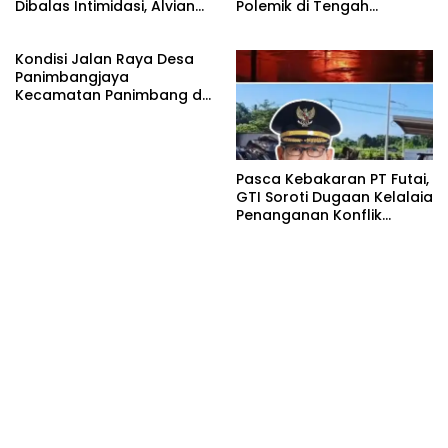
Dibalas Intimidasi, Alvian
Polemik di Tengah
katakan Banyak belajar
Masyarakat dan Siapkan
lagi Buat Viktor Sesuai
Laporan ke Polda Sulut
Kondisi Jalan Raya Desa
KUHAP pasal 108 ayat 1
Panimbangjaya
Kecamatan Panimbang di
Penuhi Debu disepanjang
jalan Kp.Babakan Kiara
Pasar Panimbang
Pasca Kebakaran PT Futai,
GTI Soroti Dugaan Kelalaia
Penanganan Konflik
Lingkungan