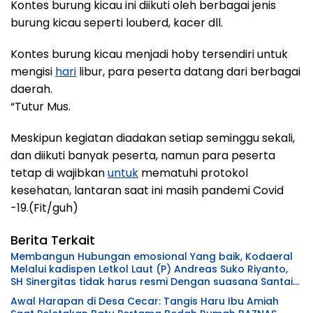
Kontes burung kicau ini diikuti oleh berbagai jenis
burung kicau seperti louberd, kacer dll.
Kontes burung kicau menjadi hoby tersendiri untuk
mengisi
hari
libur, para peserta datang dari berbagai
daerah.
“Tutur Mus.
Meskipun kegiatan diadakan setiap seminggu sekali,
dan diikuti banyak peserta, namun para peserta
tetap di wajibkan
untuk
mematuhi protokol
kesehatan, lantaran saat ini masih pandemi Covid
-19.(Fit/guh)
Berita Terkait
Membangun Hubungan emosional Yang baik, Kodaeral
Melalui kadispen Letkol Laut (P) Andreas Suko Riyanto,
SH Sinergitas tidak harus resmi Dengan suasana Santai
lebih Dekat Dan Harmonis.
Awal Harapan di Desa Cecar: Tangis Haru Ibu Amiah