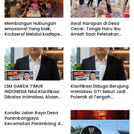
Membangun Hubungan
Awal Harapan di Desa
emosional Yang baik,
Cecar: Tangis Haru Ibu
Kodaeral Melalui kadispen
Amiah Saat Peletakan
Letkol Laut (P) Andreas
Batu Pertama Bedah
Suko Riyanto, SH Sinergitas
Rumah BAZNAS Lahat
tidak harus resmi Dengan
suasana Santai lebih
Dekat Dan Harmonis.
LSM GARDA TIMUR
Klarifikasi Diduga Berujung
INDONESIA Nilai Klarifikasi
Intimidasi, GTI Sebut Jadi
Dibalas Intimidasi, Alvian
Polemik di Tengah
katakan Banyak belajar
Masyarakat dan Siapkan
lagi Buat Viktor Sesuai
Laporan ke Polda Sulut
Kondisi Jalan Raya Desa
KUHAP pasal 108 ayat 1
Panimbangjaya
Kecamatan Panimbang di
Penuhi Debu disepanjang