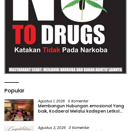
Popular
Agustus 1, 2026
0 Komentar
Membangun Hubungan emosional Yang
baik, Kodaeral Melalui kadispen Letkol
Laut (P) Andreas Suko Riyanto, SH
Sinergitas tidak harus resmi Dengan
suasana Santai lebih Dekat Dan
Agustus 3, 2026
0 Komentar