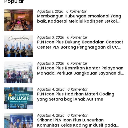
Popular
Agustus 1, 2026
0 Komentar
Membangun Hubungan emosional Yang
baik, Kodaeral Melalui kadispen Letkol
Laut (P) Andreas Suko Riyanto, SH
Sinergitas tidak harus resmi Dengan
suasana Santai lebih Dekat Dan
Agustus 3, 2026
0 Komentar
Harmonis.
PLN Icon Plus Dukung Keandalan Contact
Center PLN Borong Penghargaan di CCW
2026
Agustus 3, 2026
0 Komentar
PLN Icon Plus Resmikan Kantor Pelayanan
Manado, Perkuat Jangkauan Layanan di
Sulawesi Utara
Agustus 4, 2026
0 Komentar
PLN Icon Plus Hadirkan Materi Coding
yang Setara bagi Anak Autisme
Agustus 4, 2026
0 Komentar
Srikandi PLN Icon Plus Luncurkan
Komunitas Kelas Koding Inklusif pada