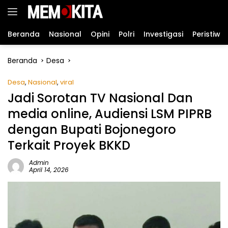
Langsung
ke
konten
Beranda
Nasional
Opini
Polri
Investigasi
Peristiwa
Beranda
Desa
Desa
,
Nasional
,
viral
Jadi Sorotan TV Nasional Dan
media online, Audiensi LSM PIPRB
dengan Bupati Bojonegoro
Terkait Proyek BKKD
Admin
April 14, 2026