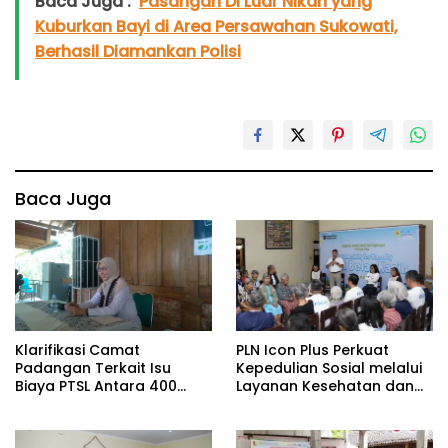
Baca Juga :
Pasangan Di Luar Nikah yang
Kuburkan Bayi di Area Persawahan Sukowati,
Berhasil Diamankan Polisi
Baca Juga
Klarifikasi Camat
PLN Icon Plus Perkuat
Padangan Terkait Isu
Kepedulian Sosial melalui
Biaya PTSL Antara 400
Layanan Kesehatan dan
hingga 700 Ribu Rupiah
Bantuan Komprehensif
bagi Lansia di Malang