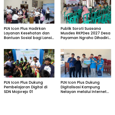
PLN Icon Plus Hadirkan
Publik Soroti Suasana
Layanan Kesehatan dan
Musdes RKPDes 2027 Desa
Bantuan Sosial bagi Lansia
Payaman Ngraho Dihadiri
di Rumah Belas Kasih
Segelintir Peserta
Malang
PLN Icon Plus Dukung
PLN Icon Plus Dukung
Pembelajaran Digital di
Digitalisasi Kampung
SDN Mojorejo 01
Nelayan melalui Internet
Gratis di Desa Nelayan
Rajatama