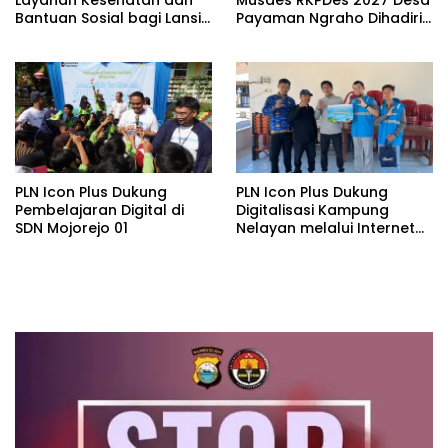
Bantuan Sosial bagi Lansia
Payaman Ngraho Dihadiri
di Rumah Belas Kasih
Segelintir Peserta
Malang
PLN Icon Plus Dukung
PLN Icon Plus Dukung
Pembelajaran Digital di
Digitalisasi Kampung
SDN Mojorejo 01
Nelayan melalui Internet
Gratis di Desa Nelayan
Rajatama