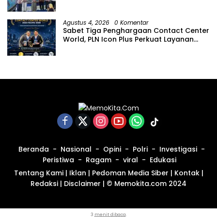
Hari Anak Nasional
Agustus 4, 2026
0 Komentar
Sabet Tiga Penghargaan Contact Center
World, PLN Icon Plus Perkuat Layanan
Pelanggan melalui Contact Center
ICONNET
Beranda
Nasional
Opini
Polri
Investigasi
Peristiwa
Ragam
viral
Edukasi
Tentang Kami
|
Iklan
|
Pedoman Media Siber
|
Kontak
|
Redaksi
|
Disclaimer
|
© Memokita.com 2024
3
menit dibaca
.