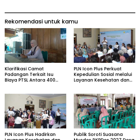
Rekomendasi untuk kamu
Klarifikasi Camat
PLN Icon Plus Perkuat
Padangan Terkait Isu
Kepedulian Sosial melalui
Biaya PTSL Antara 400
Layanan Kesehatan dan
hingga 700 Ribu Rupiah
Bantuan Komprehensif
bagi Lansia di Malang
PLN Icon Plus Hadirkan
Publik Soroti Suasana
Layanan Kesehatan dan
Musdes RKPDes 2027 Desa