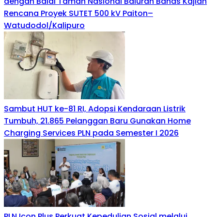
dengan Balai Taman Nasional Baluran Bahas Kajian
Rencana Proyek SUTET 500 kV Paiton–
Watudodol/Kalipuro
Sambut HUT ke-81 RI, Adopsi Kendaraan Listrik
Tumbuh, 21.865 Pelanggan Baru Gunakan Home
Charging Services PLN pada Semester I 2026
PLN Icon Plus Perkuat Kepedulian Sosial melalui