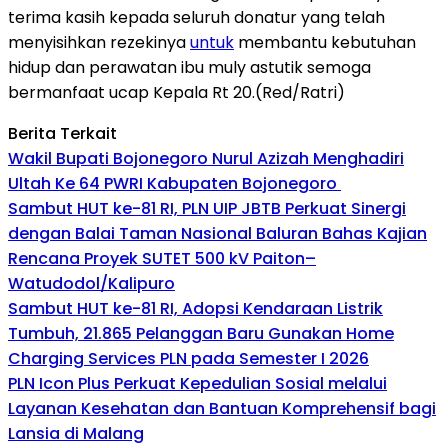
terima kasih kepada seluruh donatur yang telah
menyisihkan rezekinya
untuk
membantu kebutuhan
hidup dan perawatan ibu muly astutik semoga
bermanfaat ucap Kepala Rt 20.(Red/Ratri)
Berita Terkait
Wakil Bupati Bojonegoro Nurul Azizah Menghadiri
Ultah Ke 64 PWRI Kabupaten Bojonegoro
Sambut HUT ke-81 RI, PLN UIP JBTB Perkuat Sinergi
dengan Balai Taman Nasional Baluran Bahas Kajian
Rencana Proyek SUTET 500 kV Paiton–
Watudodol/Kalipuro
Sambut HUT ke-81 RI, Adopsi Kendaraan Listrik
Tumbuh, 21.865 Pelanggan Baru Gunakan Home
Charging Services PLN pada Semester I 2026
PLN Icon Plus Perkuat Kepedulian Sosial melalui
Layanan Kesehatan dan Bantuan Komprehensif bagi
Lansia di Malang