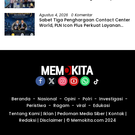
Hari Anak Nasional
Agustus 4, 2026
0 Komentar
Sabet Tiga Penghargaan Contact Center
World, PLN Icon Plus Perkuat Layanan
Pelanggan melalui Contact Center
ICONNET
Beranda
Nasional
Opini
Polri
Investigasi
Peristiwa
Ragam
viral
Edukasi
Tentang Kami
|
Iklan
|
Pedoman Media Siber
|
Kontak
|
Redaksi
|
Disclaimer
|
© Memokita.com 2024