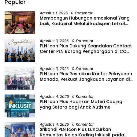
Popular
Agustus 1, 2026
0 Komentar
Membangun Hubungan emosional Yang
baik, Kodaeral Melalui kadispen Letkol
Laut (P) Andreas Suko Riyanto, SH
Sinergitas tidak harus resmi Dengan
suasana Santai lebih Dekat Dan
Agustus 3, 2026
0 Komentar
Harmonis.
PLN Icon Plus Dukung Keandalan Contact
Center PLN Borong Penghargaan di CCW
2026
Agustus 3, 2026
0 Komentar
PLN Icon Plus Resmikan Kantor Pelayanan
Manado, Perkuat Jangkauan Layanan di
Sulawesi Utara
Agustus 4, 2026
0 Komentar
PLN Icon Plus Hadirkan Materi Coding
yang Setara bagi Anak Autisme
Agustus 4, 2026
0 Komentar
Srikandi PLN Icon Plus Luncurkan
Komunitas Kelas Koding Inklusif pada