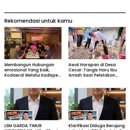
Rekomendasi untuk kamu
Membangun Hubungan
Awal Harapan di Desa
emosional Yang baik,
Cecar: Tangis Haru Ibu
Kodaeral Melalui kadispen
Amiah Saat Peletakan
Letkol Laut (P) Andreas
Batu Pertama Bedah
Suko Riyanto, SH Sinergitas
Rumah BAZNAS Lahat
tidak harus resmi Dengan
suasana Santai lebih
Dekat Dan Harmonis.
LSM GARDA TIMUR
Klarifikasi Diduga Berujung