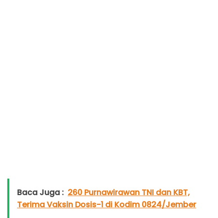
Baca Juga :
260 Purnawirawan TNI dan KBT,
Terima Vaksin Dosis-1 di Kodim 0824/Jember