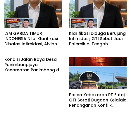
suasana Santai lebih
Dekat Dan Harmonis.
LSM GARDA TIMUR
Klarifikasi Diduga Berujung
INDONESIA Nilai Klarifikasi
Intimidasi, GTI Sebut Jadi
Dibalas Intimidasi, Alvian
Polemik di Tengah
katakan Banyak belajar
Masyarakat dan Siapkan
lagi Buat Viktor Sesuai
Laporan ke Polda Sulut
Kondisi Jalan Raya Desa
KUHAP pasal 108 ayat 1
Panimbangjaya
Kecamatan Panimbang di
Penuhi Debu disepanjang
jalan Kp.Babakan Kiara
Pasar Panimbang
Pasca Kebakaran PT Futai,
GTI Soroti Dugaan Kelalaia
Penanganan Konflik
Lingkungan