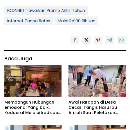
ICONNET Tawarkan Promo Akhir Tahun
Internet Tanpa Batas
Mulai Rp100 Ribuan
Baca Juga
Membangun Hubungan
Awal Harapan di Desa
emosional Yang baik,
Cecar: Tangis Haru Ibu
Kodaeral Melalui kadispen
Amiah Saat Peletakan
Letkol Laut (P) Andreas
Batu Pertama Bedah
Suko Riyanto, SH Sinergitas
Rumah BAZNAS Lahat
tidak harus resmi Dengan