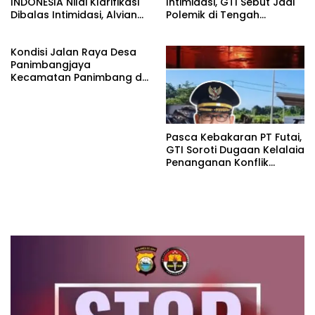
INDONESIA Nilai Klarifikasi
Intimidasi, GTI Sebut Jadi
Dibalas Intimidasi, Alvian
Polemik di Tengah
katakan Banyak belajar
Masyarakat dan Siapkan
lagi Buat Viktor Sesuai
Laporan ke Polda Sulut
Kondisi Jalan Raya Desa
KUHAP pasal 108 ayat 1
Panimbangjaya
Kecamatan Panimbang di
Penuhi Debu disepanjang
jalan Kp.Babakan Kiara
Pasar Panimbang
Pasca Kebakaran PT Futai,
GTI Soroti Dugaan Kelalaia
Penanganan Konflik
Lingkungan