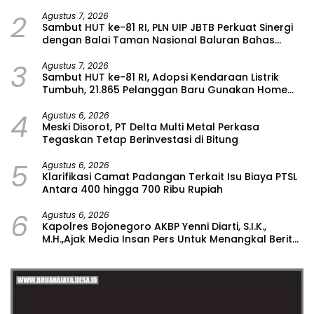
2
Agustus 7, 2026
Sambut HUT ke-81 RI, PLN UIP JBTB Perkuat Sinergi
dengan Balai Taman Nasional Baluran Bahas
Kajian Rencana Proyek SUTET 500 kV Paiton–
3
Watudodol/Kalipuro
Agustus 7, 2026
Sambut HUT ke-81 RI, Adopsi Kendaraan Listrik
Tumbuh, 21.865 Pelanggan Baru Gunakan Home
Charging Services PLN pada Semester I 2026
4
Agustus 6, 2026
Meski Disorot, PT Delta Multi Metal Perkasa
Tegaskan Tetap Berinvestasi di Bitung
5
Agustus 6, 2026
Klarifikasi Camat Padangan Terkait Isu Biaya PTSL
Antara 400 hingga 700 Ribu Rupiah
6
Agustus 6, 2026
Kapolres Bojonegoro AKBP Yenni Diarti, S.I.K.,
M.H.,Ajak Media Insan Pers Untuk Menangkal Berita
Hoax