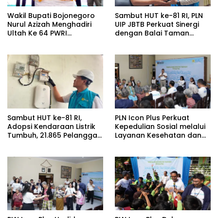
Wakil Bupati Bojonegoro
Sambut HUT ke-81 RI, PLN
Nurul Azizah Menghadiri
UIP JBTB Perkuat Sinergi
Ultah Ke 64 PWRI
dengan Balai Taman
Kabupaten Bojonegoro
Nasional Baluran Bahas
Kajian Rencana Proyek
SUTET 500 kV Paiton–
Watudodol/Kalipuro
Sambut HUT ke-81 RI,
PLN Icon Plus Perkuat
Adopsi Kendaraan Listrik
Kepedulian Sosial melalui
Tumbuh, 21.865 Pelanggan
Layanan Kesehatan dan
Baru Gunakan Home
Bantuan Komprehensif
Charging Services PLN
bagi Lansia di Malang
pada Semester I 2026