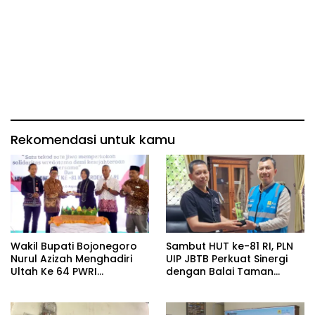
Rekomendasi untuk kamu
Wakil Bupati Bojonegoro
Sambut HUT ke-81 RI, PLN
Nurul Azizah Menghadiri
UIP JBTB Perkuat Sinergi
Ultah Ke 64 PWRI
dengan Balai Taman
Kabupaten Bojonegoro
Nasional Baluran Bahas
Kajian Rencana Proyek
SUTET 500 kV Paiton–