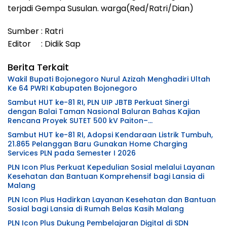
terjadi Gempa Susulan. warga(Red/Ratri/Dian)
Sumber : Ratri
Editor : Didik Sap
Berita Terkait
Wakil Bupati Bojonegoro Nurul Azizah Menghadiri Ultah
Ke 64 PWRI Kabupaten Bojonegoro
Sambut HUT ke-81 RI, PLN UIP JBTB Perkuat Sinergi
dengan Balai Taman Nasional Baluran Bahas Kajian
Rencana Proyek SUTET 500 kV Paiton–
Watudodol/Kalipuro
Sambut HUT ke-81 RI, Adopsi Kendaraan Listrik Tumbuh,
21.865 Pelanggan Baru Gunakan Home Charging
Services PLN pada Semester I 2026
PLN Icon Plus Perkuat Kepedulian Sosial melalui Layanan
Kesehatan dan Bantuan Komprehensif bagi Lansia di
Malang
PLN Icon Plus Hadirkan Layanan Kesehatan dan Bantuan
Sosial bagi Lansia di Rumah Belas Kasih Malang
PLN Icon Plus Dukung Pembelajaran Digital di SDN