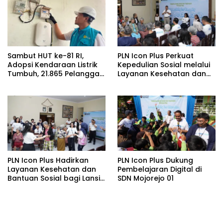
Watudodol/Kalipuro
Sambut HUT ke-81 RI,
PLN Icon Plus Perkuat
Adopsi Kendaraan Listrik
Kepedulian Sosial melalui
Tumbuh, 21.865 Pelanggan
Layanan Kesehatan dan
Baru Gunakan Home
Bantuan Komprehensif
Charging Services PLN
bagi Lansia di Malang
pada Semester I 2026
PLN Icon Plus Hadirkan
PLN Icon Plus Dukung
Layanan Kesehatan dan
Pembelajaran Digital di
Bantuan Sosial bagi Lansia
SDN Mojorejo 01
di Rumah Belas Kasih
Malang