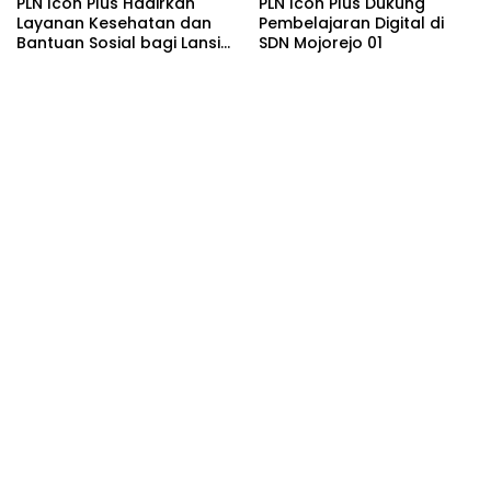
PLN Icon Plus Hadirkan
PLN Icon Plus Dukung
Layanan Kesehatan dan
Pembelajaran Digital di
Bantuan Sosial bagi Lansia
SDN Mojorejo 01
di Rumah Belas Kasih
Malang