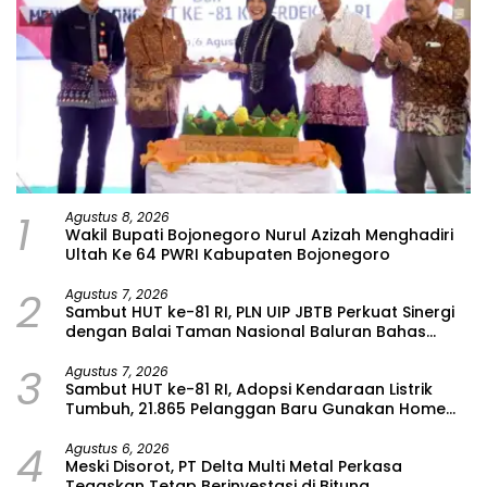
1
Agustus 8, 2026
Wakil Bupati Bojonegoro Nurul Azizah Menghadiri
Ultah Ke 64 PWRI Kabupaten Bojonegoro
2
Agustus 7, 2026
Sambut HUT ke-81 RI, PLN UIP JBTB Perkuat Sinergi
dengan Balai Taman Nasional Baluran Bahas
Kajian Rencana Proyek SUTET 500 kV Paiton–
3
Watudodol/Kalipuro
Agustus 7, 2026
Sambut HUT ke-81 RI, Adopsi Kendaraan Listrik
Tumbuh, 21.865 Pelanggan Baru Gunakan Home
Charging Services PLN pada Semester I 2026
4
Agustus 6, 2026
Meski Disorot, PT Delta Multi Metal Perkasa
Tegaskan Tetap Berinvestasi di Bitung