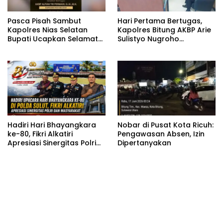
Pasca Pisah Sambut
Hari Pertama Bertugas,
Kapolres Nias Selatan
Kapolres Bitung AKBP Arie
Bupati Ucapkan Selamat
Sulistyo Nugroho
Datang kepada Kapolres
Langsung Hadiri Rakor
Baru AKBP Alfian Tri
Forkopimda
Permadi
Hadiri Hari Bhayangkara
Nobar di Pusat Kota Ricuh:
ke-80, Fikri Alkatiri
Pengawasan Absen, Izin
Apresiasi Sinergitas Polri
Dipertanyakan
dan Masyarakat