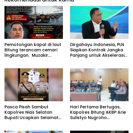
Pemotongan kapal di laut
Dirgahayu Indonesia, PLN
Bitung terancam cemari
Siapkan Kontrak Jangka
lingkungan. Muzakir
Panjang untuk Akselerasi
desak instansi terkait
Proyek PSEL
segera bertindak
Pasca Pisah Sambut
Hari Pertama Bertugas,
Kapolres Nias Selatan
Kapolres Bitung AKBP Arie
Bupati Ucapkan Selamat
Sulistyo Nugroho
Datang kepada Kapolres
Langsung Hadiri Rakor
Baru AKBP Alfian Tri
Forkopimda