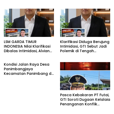
Letkol Laut (P) Andreas
Batu Pertama Bedah
Suko Riyanto, SH Sinergitas
Rumah BAZNAS Lahat
tidak harus resmi Dengan
suasana Santai lebih
Dekat Dan Harmonis.
LSM GARDA TIMUR
Klarifikasi Diduga Berujung
INDONESIA Nilai Klarifikasi
Intimidasi, GTI Sebut Jadi
Dibalas Intimidasi, Alvian
Polemik di Tengah
katakan Banyak belajar
Masyarakat dan Siapkan
lagi Buat Viktor Sesuai
Laporan ke Polda Sulut
Kondisi Jalan Raya Desa
KUHAP pasal 108 ayat 1
Panimbangjaya
Kecamatan Panimbang di
Penuhi Debu disepanjang
jalan Kp.Babakan Kiara
Pasar Panimbang
Pasca Kebakaran PT Futai,
GTI Soroti Dugaan Kelalaia
Penanganan Konflik
Lingkungan