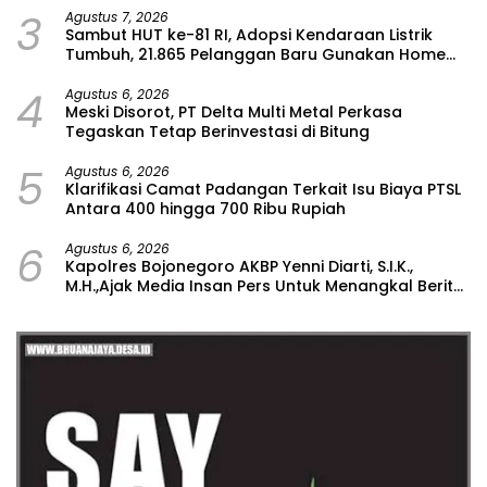
3
Watudodol/Kalipuro
Agustus 7, 2026
Sambut HUT ke-81 RI, Adopsi Kendaraan Listrik
Tumbuh, 21.865 Pelanggan Baru Gunakan Home
Charging Services PLN pada Semester I 2026
4
Agustus 6, 2026
Meski Disorot, PT Delta Multi Metal Perkasa
Tegaskan Tetap Berinvestasi di Bitung
5
Agustus 6, 2026
Klarifikasi Camat Padangan Terkait Isu Biaya PTSL
Antara 400 hingga 700 Ribu Rupiah
6
Agustus 6, 2026
Kapolres Bojonegoro AKBP Yenni Diarti, S.I.K.,
M.H.,Ajak Media Insan Pers Untuk Menangkal Berita
Hoax