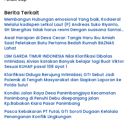
Berita Terkait
Membangun Hubungan emosional Yang baik, Kodaeral
Melalui kadispen Letkol Laut (P) Andreas Suko Riyanto,
SH Sinergitas tidak harus resmi Dengan suasana Santai
lebih Dekat Dan Harmonis.
Awal Harapan di Desa Cecar: Tangis Haru Ibu Amiah
Saat Peletakan Batu Pertama Bedah Rumah BAZNAS
Lahat
LSM GARDA TIMUR INDONESIA Nilai Klarifikasi Dibalas
Intimidasi, Alvian katakan Banyak belajar lagi Buat Viktor
Sesuai KUHAP pasal 108 ayat 1
Klarifikasi Diduga Berujung Intimidasi, GTI Sebut Jadi
Polemik di Tengah Masyarakat dan Siapkan Laporan ke
Polda Sulut
Kondisi Jalan Raya Desa Panimbangjaya Kecamatan
Panimbang di Penuhi Debu disepanjang jalan
Kp.Babakan Kiara Pasar Panimbang
Pasca Kebakaran PT Futai, GTI Soroti Dugaan Kelalaia
Penanganan Konflik Lingkungan