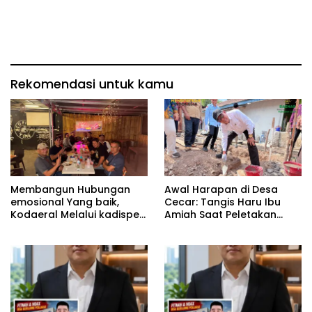
Rekomendasi untuk kamu
Membangun Hubungan
Awal Harapan di Desa
emosional Yang baik,
Cecar: Tangis Haru Ibu
Kodaeral Melalui kadispen
Amiah Saat Peletakan
Letkol Laut (P) Andreas
Batu Pertama Bedah
Suko Riyanto, SH Sinergitas
Rumah BAZNAS Lahat
tidak harus resmi Dengan
suasana Santai lebih
Dekat Dan Harmonis.