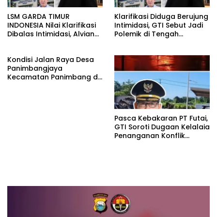
LSM GARDA TIMUR
Klarifikasi Diduga Berujung
INDONESIA Nilai Klarifikasi
Intimidasi, GTI Sebut Jadi
Dibalas Intimidasi, Alvian
Polemik di Tengah
katakan Banyak belajar
Masyarakat dan Siapkan
lagi Buat Viktor Sesuai
Laporan ke Polda Sulut
Kondisi Jalan Raya Desa
KUHAP pasal 108 ayat 1
Panimbangjaya
Kecamatan Panimbang di
Penuhi Debu disepanjang
jalan Kp.Babakan Kiara
Pasar Panimbang
Pasca Kebakaran PT Futai,
GTI Soroti Dugaan Kelalaia
Penanganan Konflik
Lingkungan