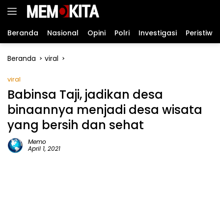
Langsung
ke
konten
Beranda
Nasional
Opini
Polri
Investigasi
Peristiwa
Beranda
viral
viral
Babinsa Taji, jadikan desa
binaannya menjadi desa wisata
yang bersih dan sehat
Memo
April 1, 2021