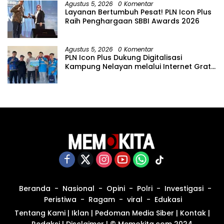
Agustus 5, 2026
0 Komentar
Layanan Bertumbuh Pesat! PLN Icon Plus
Raih Penghargaan SBBI Awards 2026
Agustus 5, 2026
0 Komentar
PLN Icon Plus Dukung Digitalisasi
Kampung Nelayan melalui Internet Gratis
di Desa Nelayan Rajatama
Beranda
Nasional
Opini
Polri
Investigasi
Peristiwa
Ragam
viral
Edukasi
Tentang Kami
|
Iklan
|
Pedoman Media Siber
|
Kontak
|
Redaksi
|
Disclaimer
|
© Memokita.com 2024