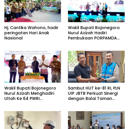
Hj. Cantika Wahono, hadir
Wakil Bupati Bojonegoro
peringatan Hari Anak
Nurul Azizah Hadiri
Nasional
Pembukaan PORPAMDA
Jatim 2026
Wakil Bupati Bojonegoro
Sambut HUT ke-81 RI, PLN
Nurul Azizah Menghadiri
UIP JBTB Perkuat Sinergi
Ultah Ke 64 PWRI
dengan Balai Taman
Kabupaten Bojonegoro
Nasional Baluran Bahas
Kajian Rencana Proyek
SUTET 500 kV Paiton–
Watudodol/Kalipuro