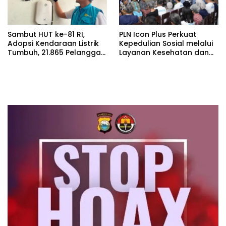
Sambut HUT ke-81 RI,
PLN Icon Plus Perkuat
Adopsi Kendaraan Listrik
Kepedulian Sosial melalui
Tumbuh, 21.865 Pelanggan
Layanan Kesehatan dan
Baru Gunakan Home
Bantuan Komprehensif
Charging Services PLN
bagi Lansia di Malang
pada Semester I 2026