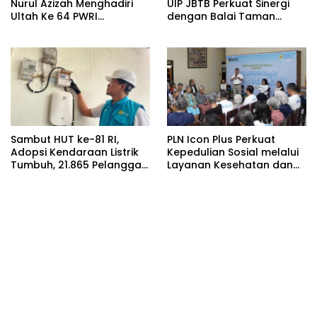
Nurul Azizah Menghadiri
UIP JBTB Perkuat Sinergi
Ultah Ke 64 PWRI
dengan Balai Taman
Kabupaten Bojonegoro
Nasional Baluran Bahas
Kajian Rencana Proyek
SUTET 500 kV Paiton–
Watudodol/Kalipuro
Sambut HUT ke-81 RI,
PLN Icon Plus Perkuat
Adopsi Kendaraan Listrik
Kepedulian Sosial melalui
Tumbuh, 21.865 Pelanggan
Layanan Kesehatan dan
Baru Gunakan Home
Bantuan Komprehensif
Charging Services PLN
bagi Lansia di Malang
pada Semester I 2026