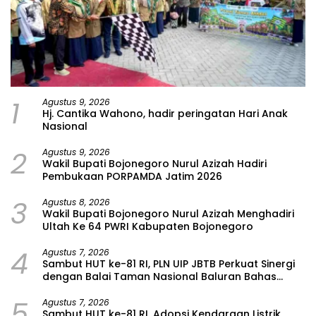
1
Agustus 9, 2026
Hj. Cantika Wahono, hadir peringatan Hari Anak
Nasional
2
Agustus 9, 2026
Wakil Bupati Bojonegoro Nurul Azizah Hadiri
Pembukaan PORPAMDA Jatim 2026
3
Agustus 8, 2026
Wakil Bupati Bojonegoro Nurul Azizah Menghadiri
Ultah Ke 64 PWRI Kabupaten Bojonegoro
4
Agustus 7, 2026
Sambut HUT ke-81 RI, PLN UIP JBTB Perkuat Sinergi
dengan Balai Taman Nasional Baluran Bahas
Kajian Rencana Proyek SUTET 500 kV Paiton–
5
Watudodol/Kalipuro
Agustus 7, 2026
Sambut HUT ke-81 RI, Adopsi Kendaraan Listrik