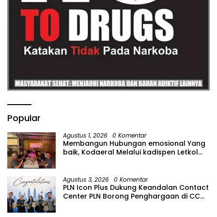
Popular
Agustus 1, 2026
0 Komentar
Membangun Hubungan emosional Yang
baik, Kodaeral Melalui kadispen Letkol
Laut (P) Andreas Suko Riyanto, SH
Sinergitas tidak harus resmi Dengan
suasana Santai lebih Dekat Dan
Agustus 3, 2026
0 Komentar
Harmonis.
PLN Icon Plus Dukung Keandalan Contact
Center PLN Borong Penghargaan di CCW
2026