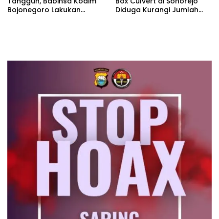
Tangguh, Babinsa Kodim
Box Culvert di Sonorejo
Bojonegoro Lakukan
Diduga Kurangi Jumlah
Pembinaan Karakter Muda
Besi Strauss Pile
Bangsa