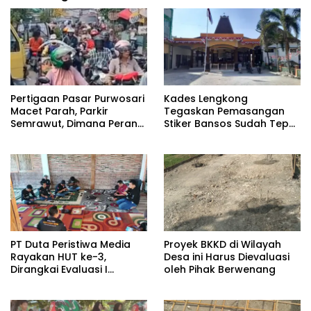
Pertigaan Pasar Purwosari
Kades Lengkong
Macet Parah, Parkir
Tegaskan Pemasangan
Semrawut, Dimana Peran
Stiker Bansos Sudah Tepat
Pihak Terkait?
Sasaran: “30 KK Betul-
Betul Layak”
PT Duta Peristiwa Media
Proyek BKKD di Wilayah
Rayakan HUT ke-3,
Desa ini Harus Dievaluasi
Dirangkai Evaluasi I
oleh Pihak Berwenang
Semester PT Duta Cyber
Mediatama