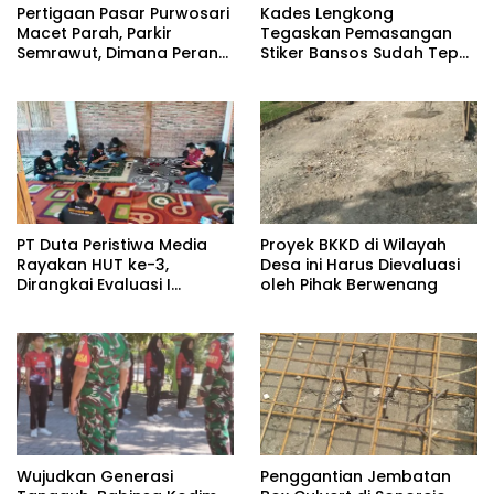
Pertigaan Pasar Purwosari
Kades Lengkong
Macet Parah, Parkir
Tegaskan Pemasangan
Semrawut, Dimana Peran
Stiker Bansos Sudah Tepat
Pihak Terkait?
Sasaran: “30 KK Betul-
Betul Layak”
PT Duta Peristiwa Media
Proyek BKKD di Wilayah
Rayakan HUT ke-3,
Desa ini Harus Dievaluasi
Dirangkai Evaluasi I
oleh Pihak Berwenang
Semester PT Duta Cyber
Mediatama
Wujudkan Generasi
Penggantian Jembatan