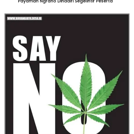
Payaman Ngraho Dihadiri Segelintir Peserta