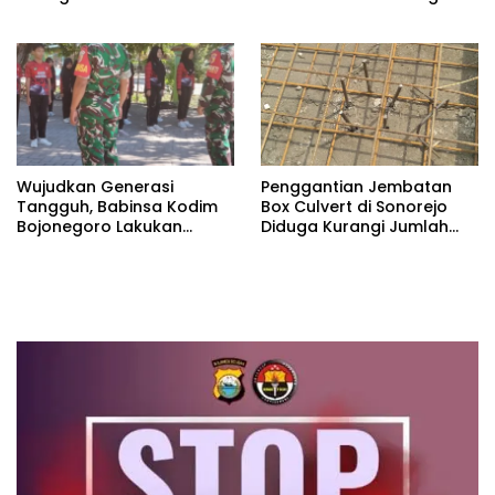
Semester PT Duta Cyber
Mediatama
Wujudkan Generasi
Penggantian Jembatan
Tangguh, Babinsa Kodim
Box Culvert di Sonorejo
Bojonegoro Lakukan
Diduga Kurangi Jumlah
Pembinaan Karakter Muda
Besi Strauss Pile
Bangsa