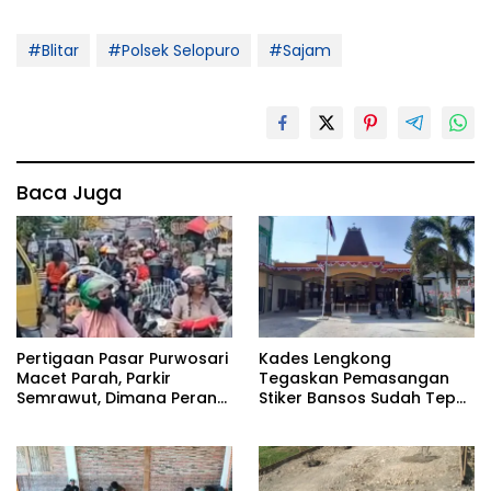
#Blitar
#Polsek Selopuro
#Sajam
Baca Juga
Pertigaan Pasar Purwosari
Kades Lengkong
Macet Parah, Parkir
Tegaskan Pemasangan
Semrawut, Dimana Peran
Stiker Bansos Sudah Tepat
Pihak Terkait?
Sasaran: “30 KK Betul-
Betul Layak”