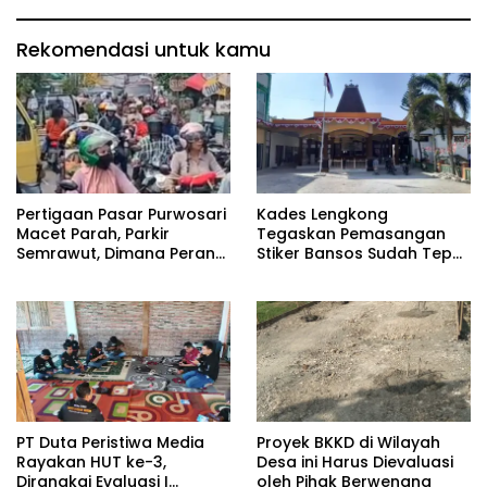
Rekomendasi untuk kamu
Pertigaan Pasar Purwosari
Kades Lengkong
Macet Parah, Parkir
Tegaskan Pemasangan
Semrawut, Dimana Peran
Stiker Bansos Sudah Tepat
Pihak Terkait?
Sasaran: “30 KK Betul-
Betul Layak”
PT Duta Peristiwa Media
Proyek BKKD di Wilayah
Rayakan HUT ke-3,
Desa ini Harus Dievaluasi
Dirangkai Evaluasi I
oleh Pihak Berwenang