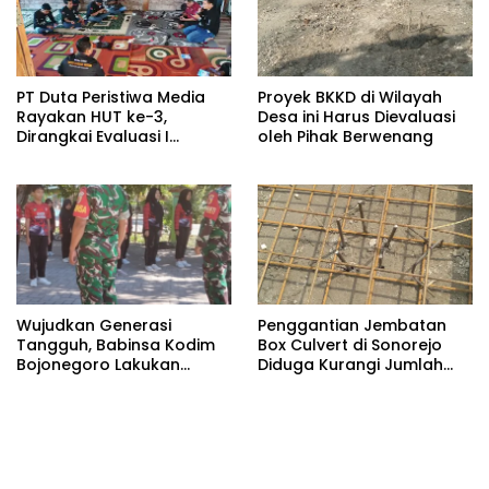
PT Duta Peristiwa Media
Proyek BKKD di Wilayah
Rayakan HUT ke-3,
Desa ini Harus Dievaluasi
Dirangkai Evaluasi I
oleh Pihak Berwenang
Semester PT Duta Cyber
Mediatama
Wujudkan Generasi
Penggantian Jembatan
Tangguh, Babinsa Kodim
Box Culvert di Sonorejo
Bojonegoro Lakukan
Diduga Kurangi Jumlah
Pembinaan Karakter Muda
Besi Strauss Pile
Bangsa