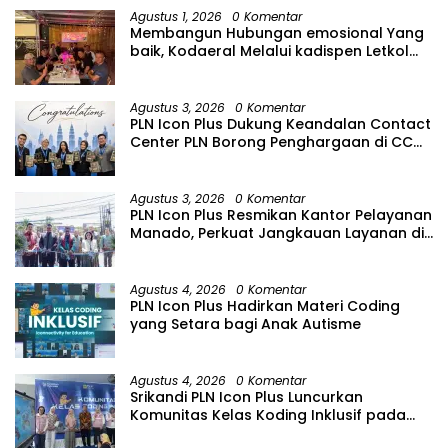
Agustus 1, 2026
0 Komentar
Membangun Hubungan emosional Yang
baik, Kodaeral Melalui kadispen Letkol
Laut (P) Andreas Suko Riyanto, SH
Sinergitas tidak harus resmi Dengan
suasana Santai lebih Dekat Dan
Agustus 3, 2026
0 Komentar
Harmonis.
PLN Icon Plus Dukung Keandalan Contact
Center PLN Borong Penghargaan di CCW
2026
Agustus 3, 2026
0 Komentar
PLN Icon Plus Resmikan Kantor Pelayanan
Manado, Perkuat Jangkauan Layanan di
Sulawesi Utara
Agustus 4, 2026
0 Komentar
PLN Icon Plus Hadirkan Materi Coding
yang Setara bagi Anak Autisme
Agustus 4, 2026
0 Komentar
Srikandi PLN Icon Plus Luncurkan
Komunitas Kelas Koding Inklusif pada
Hari Anak Nasional