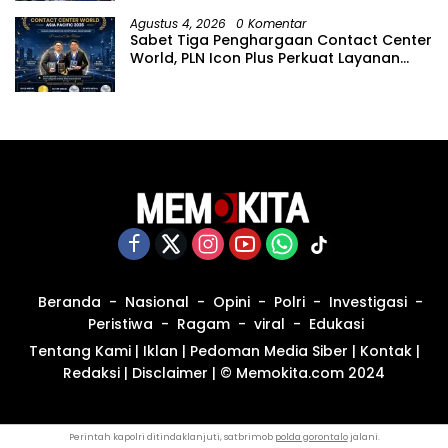
Agustus 4, 2026
0 Komentar
Sabet Tiga Penghargaan Contact Center
World, PLN Icon Plus Perkuat Layanan
Pelanggan melalui Contact Center
ICONNET
Beranda
Nasional
Opini
Polri
Investigasi
Peristiwa
Ragam
viral
Edukasi
Tentang Kami
|
Iklan
|
Pedoman Media Siber
|
Kontak
|
Redaksi
|
Disclaimer
|
© Memokita.com 2024
Perintah kapolri ditindaklanjuti, satbrimob
polda gorontalo
jalani.