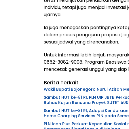
terus melanjutkan pendidikan dengan
individu, tetapi juga menjadi investa
ujarnya.
Ia juga menegaskan pentingnya kete
dalam proses pengajuan proposal, ag
sesuai jadwal yang direncanakan.
Untuk informasi lebih lanjut, masya
0852-3082-9008. Program Beasiswa 
mencetak generasi unggul yang siap 
Berita Terkait
Wakil Bupati Bojonegoro Nurul Azizah 
Sambut HUT ke-81 RI, PLN UIP JBTB Perku
Bahas Kajian Rencana Proyek SUTET 500
Sambut HUT ke-81 RI, Adopsi Kendaraan 
Home Charging Services PLN pada Semes
PLN Icon Plus Perkuat Kepedulian Sosia
Komprehensif bagi Lansia di Malang