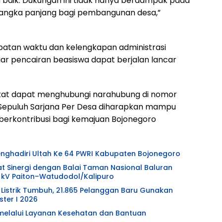
 baik. Dukungan ini tidak hanya berdampak pada
si jangka panjang bagi pembangunan desa,”
patan waktu dan kelengkapan administrasi
ar pencairan beasiswa dapat berjalan lancar
rakat dapat menghubungi narahubung di nomor
Sepuluh Sarjana Per Desa diharapkan mampu
berkontribusi bagi kemajuan Bojonegoro
Menghadiri Ultah Ke 64 PWRI Kabupaten Bojonegoro
at Sinergi dengan Balai Taman Nasional Baluran
 kV Paiton–Watudodol/Kalipuro
Listrik Tumbuh, 21.865 Pelanggan Baru Gunakan
ter I 2026
l melalui Layanan Kesehatan dan Bantuan