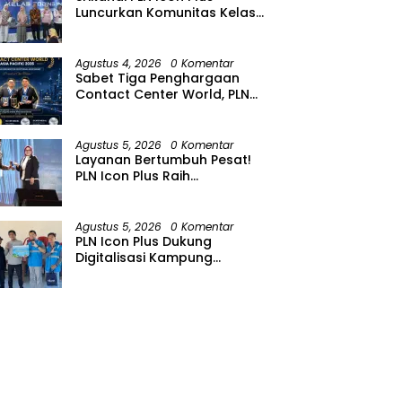
Luncurkan Komunitas Kelas
Koding Inklusif pada Hari
Anak Nasional
Agustus 4, 2026
0 Komentar
Sabet Tiga Penghargaan
Contact Center World, PLN
Icon Plus Perkuat Layanan
Pelanggan melalui Contact
Center ICONNET
Agustus 5, 2026
0 Komentar
Layanan Bertumbuh Pesat!
PLN Icon Plus Raih
Penghargaan SBBI Awards
2026
Agustus 5, 2026
0 Komentar
PLN Icon Plus Dukung
Digitalisasi Kampung
Nelayan melalui Internet
Gratis di Desa Nelayan
Rajatama