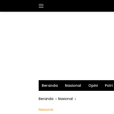
Langsung
ke
konten
Beranda
Nasional
Opini
Polri
Beranda
Nasional
Nasional