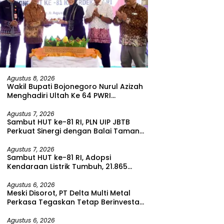
Agustus 8, 2026
Wakil Bupati Bojonegoro Nurul Azizah
Menghadiri Ultah Ke 64 PWRI
Kabupaten Bojonegoro
Agustus 7, 2026
Sambut HUT ke-81 RI, PLN UIP JBTB
Perkuat Sinergi dengan Balai Taman
Nasional Baluran Bahas Kajian
Rencana Proyek SUTET 500 kV Paiton–
Agustus 7, 2026
Sambut HUT ke-81 RI, Adopsi
Watudodol/Kalipuro
Kendaraan Listrik Tumbuh, 21.865
Pelanggan Baru Gunakan Home
Charging Services PLN pada Semester
Agustus 6, 2026
Meski Disorot, PT Delta Multi Metal
I 2026
Perkasa Tegaskan Tetap Berinvestasi
di Bitung
Agustus 6, 2026