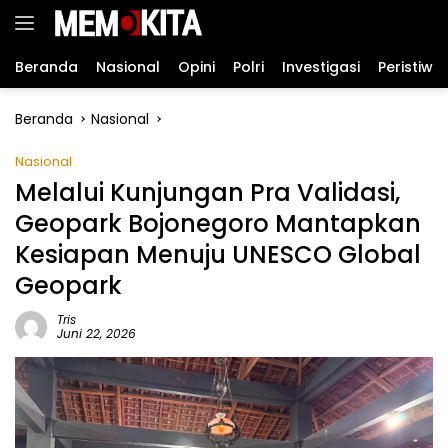
Langsung
ke
konten
Beranda
Nasional
Opini
Polri
Investigasi
Peristiwa
Beranda
Nasional
Nasional
Melalui Kunjungan Pra Validasi,
Geopark Bojonegoro Mantapkan
Kesiapan Menuju UNESCO Global
Geopark
Tris
Juni 22, 2026