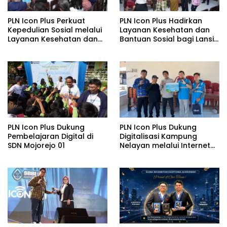
PLN Icon Plus Perkuat
PLN Icon Plus Hadirkan
Kepedulian Sosial melalui
Layanan Kesehatan dan
Layanan Kesehatan dan
Bantuan Sosial bagi Lansia
Bantuan Komprehensif
di Rumah Belas Kasih
bagi Lansia di Malang
Malang
PLN Icon Plus Dukung
PLN Icon Plus Dukung
Pembelajaran Digital di
Digitalisasi Kampung
SDN Mojorejo 01
Nelayan melalui Internet
Gratis di Desa Nelayan
Rajatama