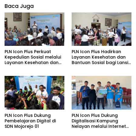
Baca Juga
PLN Icon Plus Perkuat
PLN Icon Plus Hadirkan
Kepedulian Sosial melalui
Layanan Kesehatan dan
Layanan Kesehatan dan
Bantuan Sosial bagi Lansia
Bantuan Komprehensif
di Rumah Belas Kasih
bagi Lansia di Malang
Malang
PLN Icon Plus Dukung
PLN Icon Plus Dukung
Pembelajaran Digital di
Digitalisasi Kampung
SDN Mojorejo 01
Nelayan melalui Internet
Gratis di Desa Nelayan