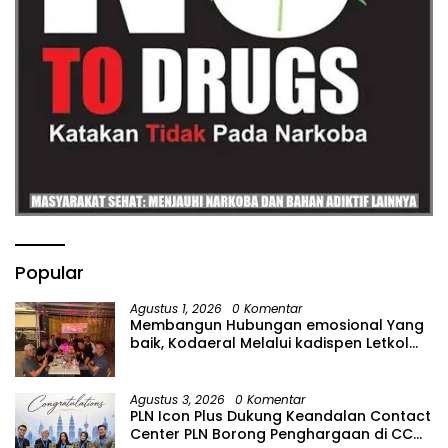
Popular
Agustus 1, 2026
0 Komentar
Membangun Hubungan emosional Yang
baik, Kodaeral Melalui kadispen Letkol
Laut (P) Andreas Suko Riyanto, SH
Sinergitas tidak harus resmi Dengan
suasana Santai lebih Dekat Dan
Agustus 3, 2026
0 Komentar
Harmonis.
PLN Icon Plus Dukung Keandalan Contact
Center PLN Borong Penghargaan di CCW