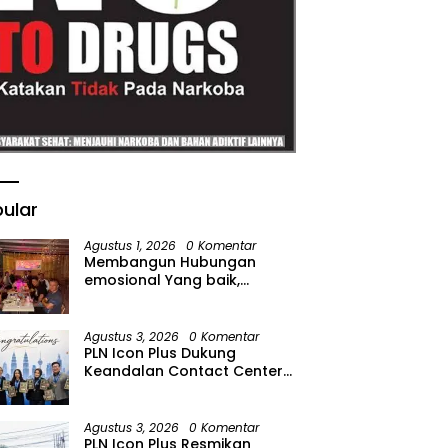
ular
Agustus 1, 2026
0 Komentar
Membangun Hubungan
emosional Yang baik,
Kodaeral Melalui kadispen
Letkol Laut (P) Andreas Suko
Riyanto, SH Sinergitas tidak
Agustus 3, 2026
0 Komentar
harus resmi Dengan
PLN Icon Plus Dukung
suasana Santai lebih Dekat
Keandalan Contact Center
Dan Harmonis.
PLN Borong Penghargaan di
CCW 2026
Agustus 3, 2026
0 Komentar
PLN Icon Plus Resmikan