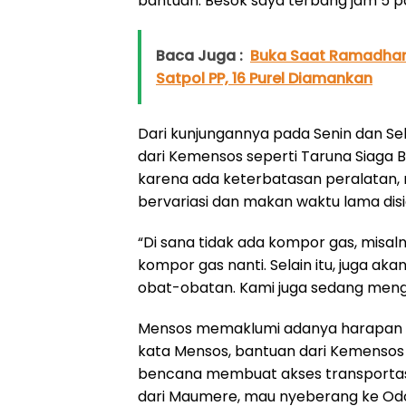
bantuan. Besok saya terbang jam 5 pa
Baca Juga :
Buka Saat Ramadhan,
Satpol PP, 16 Purel Diamankan
Dari kunjungannya pada Senin dan Se
dari Kemensos seperti Taruna Siaga
karena ada keterbatasan peralatan, 
bervariasi dan makan waktu lama dis
“Di sana tidak ada kompor gas, misal
kompor gas nanti. Selain itu, juga ak
obat-obatan. Kami juga sedang mengu
Mensos memaklumi adanya harapan ag
kata Mensos, bantuan dari Kemensos 
bencana membuat akses transportasi
dari Maumere, mau nyeberang ke Odo