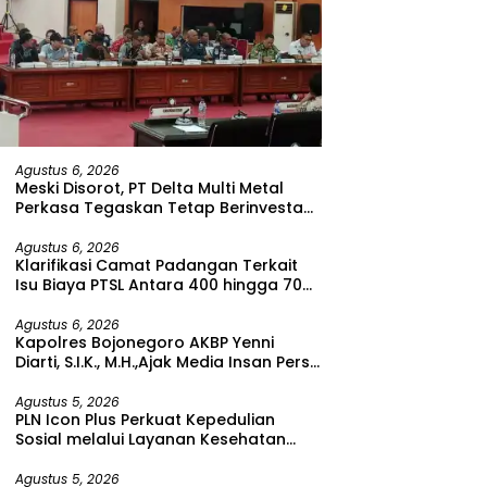
Agustus 6, 2026
Meski Disorot, PT Delta Multi Metal
Perkasa Tegaskan Tetap Berinvestasi
di Bitung
Agustus 6, 2026
Klarifikasi Camat Padangan Terkait
Isu Biaya PTSL Antara 400 hingga 700
Ribu Rupiah
Agustus 6, 2026
Kapolres Bojonegoro AKBP Yenni
Diarti, S.I.K., M.H.,Ajak Media Insan Pers
Untuk Menangkal Berita Hoax
Agustus 5, 2026
PLN Icon Plus Perkuat Kepedulian
Sosial melalui Layanan Kesehatan
dan Bantuan Komprehensif bagi
Lansia di Malang
Agustus 5, 2026