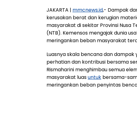
JAKARTA |
mmcnews.id
,- Dampak dar
kerusakan berat dan kerugian materi
masyarakat di sekitar Provinsi Nusa
(NTB). Kemensos mengajak dunia us
meringankan beban masyarakat ter
Luasnya skala bencana dan dampak y
perhatian dan kontribusi bersama se
Rismaharini menghimbau semua eleme
masyarakat luas
untuk
bersama-sama 
meringankan beban penyintas benca