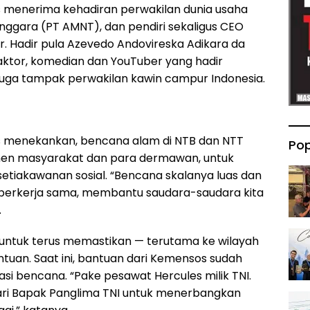
 menerima kehadiran perwakilan dunia usaha
nggara (PT AMNT), dan pendiri sekaligus CEO
 Hadir pula Azevedo Andovireska Adikara da
aktor, komedian dan YouTuber yang hadir
Juga tampak perwakilan kawin campur Indonesia.
 menekankan, bencana alam di NTB dan NTT
Pop
n masyarakat dan para dermawan, untuk
setiakawanan sosial. “Bencana skalanya luas dan
 berkerja sama, membantu saudara-saudara kita
.
 untuk terus memastikan — terutama ke wilayah
antuan. Saat ini, bantuan dari Kemensos sudah
asi bencana. “Pake pesawat Hercules milik TNI.
i Bapak Panglima TNI untuk menerbangkan