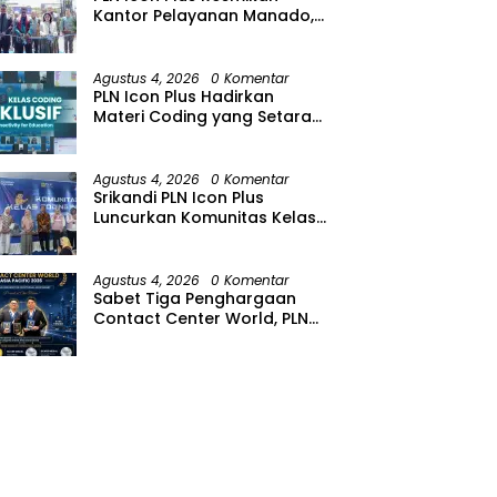
Kantor Pelayanan Manado,
Perkuat Jangkauan Layanan
di Sulawesi Utara
Agustus 4, 2026
0 Komentar
PLN Icon Plus Hadirkan
Materi Coding yang Setara
bagi Anak Autisme
Agustus 4, 2026
0 Komentar
Srikandi PLN Icon Plus
Luncurkan Komunitas Kelas
Koding Inklusif pada Hari
Anak Nasional
Agustus 4, 2026
0 Komentar
Sabet Tiga Penghargaan
Contact Center World, PLN
Icon Plus Perkuat Layanan
Pelanggan melalui Contact
Center ICONNET