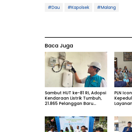
#Dau
#Kapolsek
#Malang
Baca Juga
Sambut HUT ke-81 RI, Adopsi
PLN Icon
Kendaraan Listrik Tumbuh,
Kepeduli
21.865 Pelanggan Baru
Layanan
Gunakan Home Charging
Bantuan
Services PLN pada Semester
Lansia 
I 2026