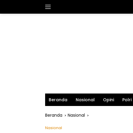
Langsung
ke
konten
Beranda
Nasional
Opini
Polri
Beranda
Nasional
Nasional