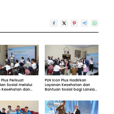
 Plus Perkuat
PLN Icon Plus Hadirkan
an Sosial melalui
Layanan Kesehatan dan
 Kesehatan dan
Bantuan Sosial bagi Lansia
 Komprehensif bagi
di Rumah Belas Kasih
di Malang
Malang