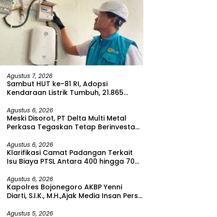
Agustus 7, 2026
Sambut HUT ke-81 RI, Adopsi
Kendaraan Listrik Tumbuh, 21.865
Pelanggan Baru Gunakan Home
Charging Services PLN pada Semester
Agustus 6, 2026
Meski Disorot, PT Delta Multi Metal
I 2026
Perkasa Tegaskan Tetap Berinvestasi
di Bitung
Agustus 6, 2026
Klarifikasi Camat Padangan Terkait
Isu Biaya PTSL Antara 400 hingga 700
Ribu Rupiah
Agustus 6, 2026
Kapolres Bojonegoro AKBP Yenni
Diarti, S.I.K., M.H.,Ajak Media Insan Pers
Untuk Menangkal Berita Hoax
Agustus 5, 2026