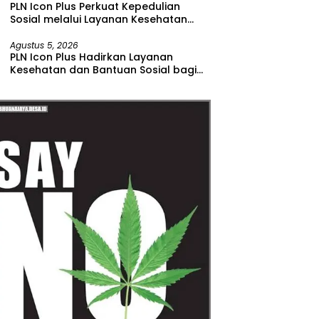
PLN Icon Plus Perkuat Kepedulian
Sosial melalui Layanan Kesehatan
dan Bantuan Komprehensif bagi
Lansia di Malang
Agustus 5, 2026
PLN Icon Plus Hadirkan Layanan
Kesehatan dan Bantuan Sosial bagi
Lansia di Rumah Belas Kasih Malang