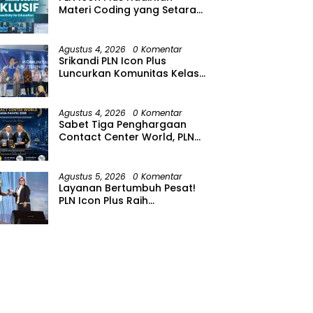
Materi Coding yang Setara
bagi Anak Autisme
Agustus 4, 2026
0 Komentar
Srikandi PLN Icon Plus
Luncurkan Komunitas Kelas
Koding Inklusif pada Hari
Anak Nasional
Agustus 4, 2026
0 Komentar
Sabet Tiga Penghargaan
Contact Center World, PLN
Icon Plus Perkuat Layanan
Pelanggan melalui Contact
Center ICONNET
Agustus 5, 2026
0 Komentar
Layanan Bertumbuh Pesat!
PLN Icon Plus Raih
Penghargaan SBBI Awards
2026