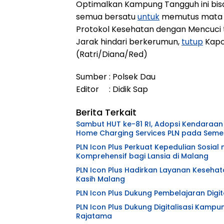
Optimalkan Kampung Tangguh ini bis
semua bersatu
untuk
memutus mata R
Protokol Kesehatan dengan Mencuci
Jarak hindari berkerumun,
tutup
Kapol
(Ratri/Diana/Red)
Sumber : Polsek Dau
Editor : Didik Sap
Berita Terkait
Sambut HUT ke-81 RI, Adopsi Kendaraan 
Home Charging Services PLN pada Semes
PLN Icon Plus Perkuat Kepedulian Sosia
Komprehensif bagi Lansia di Malang
PLN Icon Plus Hadirkan Layanan Kesehat
Kasih Malang
PLN Icon Plus Dukung Pembelajaran Digita
PLN Icon Plus Dukung Digitalisasi Kampu
Rajatama