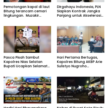
Pemotongan kapal di laut
Dirgahayu Indonesia, PLN
Bitung terancam cemari
Siapkan Kontrak Jangka
lingkungan. Muzakir
Panjang untuk Akselerasi
desak instansi terkait
Proyek PSEL
segera bertindak
Pasca Pisah Sambut
Hari Pertama Bertugas,
Kapolres Nias Selatan
Kapolres Bitung AKBP Arie
Bupati Ucapkan Selamat
Sulistyo Nugroho
Datang kepada Kapolres
Langsung Hadiri Rakor
Baru AKBP Alfian Tri
Forkopimda
Permadi
Hadiri Hari Bhayangkara
Nobar di Pusat Kota Ricuh: