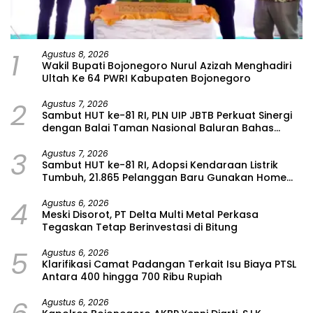
1
Agustus 8, 2026
Wakil Bupati Bojonegoro Nurul Azizah Menghadiri
Ultah Ke 64 PWRI Kabupaten Bojonegoro
2
Agustus 7, 2026
Sambut HUT ke-81 RI, PLN UIP JBTB Perkuat Sinergi
dengan Balai Taman Nasional Baluran Bahas
Kajian Rencana Proyek SUTET 500 kV Paiton–
3
Watudodol/Kalipuro
Agustus 7, 2026
Sambut HUT ke-81 RI, Adopsi Kendaraan Listrik
Tumbuh, 21.865 Pelanggan Baru Gunakan Home
Charging Services PLN pada Semester I 2026
4
Agustus 6, 2026
Meski Disorot, PT Delta Multi Metal Perkasa
Tegaskan Tetap Berinvestasi di Bitung
5
Agustus 6, 2026
Klarifikasi Camat Padangan Terkait Isu Biaya PTSL
Antara 400 hingga 700 Ribu Rupiah
Agustus 6, 2026