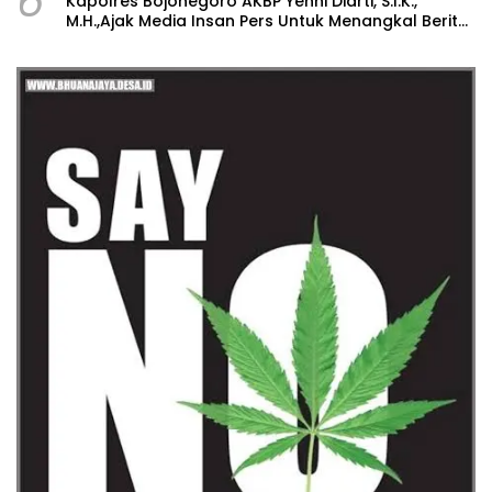
6
Kapolres Bojonegoro AKBP Yenni Diarti, S.I.K.,
M.H.,Ajak Media Insan Pers Untuk Menangkal Berita
Hoax