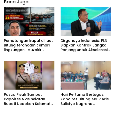
Baca Juga
Pemotongan kapal di laut
Dirgahayu Indonesia, PLN
Bitung terancam cemari
Siapkan Kontrak Jangka
lingkungan. Muzakir
Panjang untuk Akselerasi
desak instansi terkait
Proyek PSEL
segera bertindak
Pasca Pisah Sambut
Hari Pertama Bertugas,
Kapolres Nias Selatan
Kapolres Bitung AKBP Arie
Bupati Ucapkan Selamat
Sulistyo Nugroho
Datang kepada Kapolres
Langsung Hadiri Rakor
Baru AKBP Alfian Tri
Forkopimda