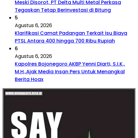
Meski Disorot, PT Delta Multi Metal Perkasa
Tegaskan Tetap Berinvestasi di Bitung
5
Agustus 6, 2026
Klarifikasi Camat Padangan Terkait Isu Biaya
PTSL Antara 400 hingga 700 Ribu Rupiah
6
Agustus 6, 2026
Kapolres Bojonegoro AKBP Yenni Diarti, S.I.K.,
M.H.,Ajak Media Insan Pers Untuk Menangkal
Berita Hoax