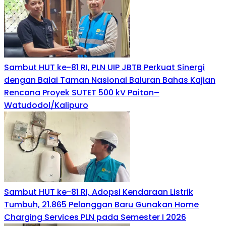
Sambut HUT ke-81 RI, PLN UIP JBTB Perkuat Sinergi
dengan Balai Taman Nasional Baluran Bahas Kajian
Rencana Proyek SUTET 500 kV Paiton–
Watudodol/Kalipuro
Sambut HUT ke-81 RI, Adopsi Kendaraan Listrik
Tumbuh, 21.865 Pelanggan Baru Gunakan Home
Charging Services PLN pada Semester I 2026