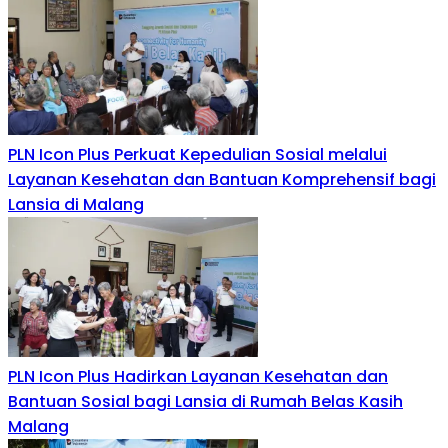
PLN Icon Plus Perkuat Kepedulian Sosial melalui
Layanan Kesehatan dan Bantuan Komprehensif bagi
Lansia di Malang
PLN Icon Plus Hadirkan Layanan Kesehatan dan
Bantuan Sosial bagi Lansia di Rumah Belas Kasih
Malang