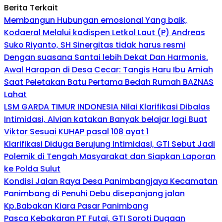
Berita Terkait
Membangun Hubungan emosional Yang baik,
Kodaeral Melalui kadispen Letkol Laut (P) Andreas
Suko Riyanto, SH Sinergitas tidak harus resmi
Dengan suasana Santai lebih Dekat Dan Harmonis.
Awal Harapan di Desa Cecar: Tangis Haru Ibu Amiah
Saat Peletakan Batu Pertama Bedah Rumah BAZNAS
Lahat
LSM GARDA TIMUR INDONESIA Nilai Klarifikasi Dibalas
Intimidasi, Alvian katakan Banyak belajar lagi Buat
Viktor Sesuai KUHAP pasal 108 ayat 1
Klarifikasi Diduga Berujung Intimidasi, GTI Sebut Jadi
Polemik di Tengah Masyarakat dan Siapkan Laporan
ke Polda Sulut
Kondisi Jalan Raya Desa Panimbangjaya Kecamatan
Panimbang di Penuhi Debu disepanjang jalan
Kp.Babakan Kiara Pasar Panimbang
Pasca Kebakaran PT Futai, GTI Soroti Dugaan