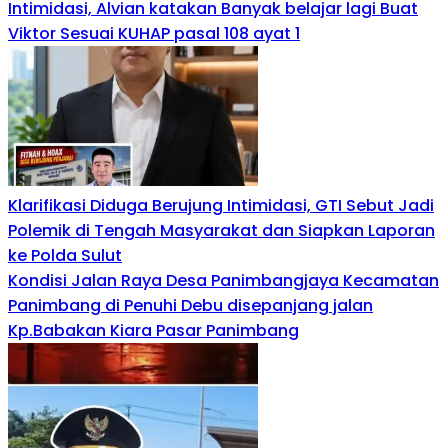
Intimidasi, Alvian katakan Banyak belajar lagi Buat
Viktor Sesuai KUHAP pasal 108 ayat 1
Klarifikasi Diduga Berujung Intimidasi, GTI Sebut Jadi
Polemik di Tengah Masyarakat dan Siapkan Laporan
ke Polda Sulut
Kondisi Jalan Raya Desa Panimbangjaya Kecamatan
Panimbang di Penuhi Debu disepanjang jalan
Kp.Babakan Kiara Pasar Panimbang