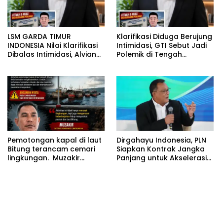
LSM GARDA TIMUR
Klarifikasi Diduga Berujung
INDONESIA Nilai Klarifikasi
Intimidasi, GTI Sebut Jadi
Dibalas Intimidasi, Alvian
Polemik di Tengah
katakan Banyak belajar
Masyarakat dan Siapkan
lagi Buat Viktor Sesuai
Laporan ke Polda Sulut
KUHAP pasal 108 ayat 1
Pemotongan kapal di laut
Dirgahayu Indonesia, PLN
Bitung terancam cemari
Siapkan Kontrak Jangka
lingkungan. Muzakir
Panjang untuk Akselerasi
desak instansi terkait
Proyek PSEL
segera bertindak