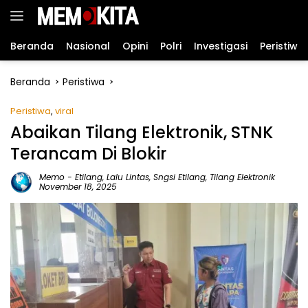
Langsung
ke
konten
Beranda
Nasional
Opini
Polri
Investigasi
Peristiwa
Beranda
Peristiwa
Peristiwa
,
viral
Abaikan Tilang Elektronik, STNK
Terancam Di Blokir
Memo
-
Etilang
,
Lalu Lintas
,
Sngsi Etilang
,
Tilang Elektronik
November 18, 2025