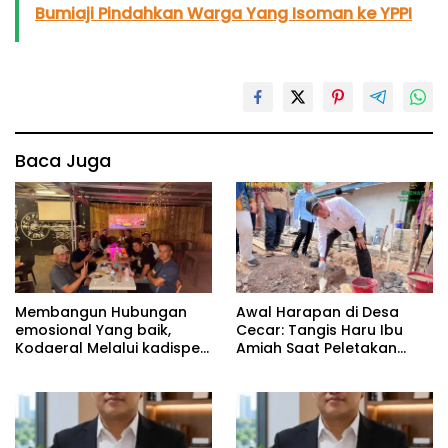
Bumiaji Pindahkan Warga Yang Isoman ke YPPI
Baca Juga
Membangun Hubungan
Awal Harapan di Desa
emosional Yang baik,
Cecar: Tangis Haru Ibu
Kodaeral Melalui kadispen
Amiah Saat Peletakan
Letkol Laut (P) Andreas
Batu Pertama Bedah
Suko Riyanto, SH Sinergitas
Rumah BAZNAS Lahat
tidak harus resmi Dengan
suasana Santai lebih
Dekat Dan Harmonis.