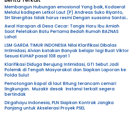
Membangun Hubungan emosional Yang baik, Kodaeral
Melalui kadispen Letkol Laut (P) Andreas Suko Riyanto,
SH Sinergitas tidak harus resmi Dengan suasana Santai
lebih Dekat Dan Harmonis.
Awal Harapan di Desa Cecar: Tangis Haru Ibu Amiah
Saat Peletakan Batu Pertama Bedah Rumah BAZNAS
Lahat
LSM GARDA TIMUR INDONESIA Nilai Klarifikasi Dibalas
Intimidasi, Alvian katakan Banyak belajar lagi Buat Viktor
Sesuai KUHAP pasal 108 ayat 1
Klarifikasi Diduga Berujung Intimidasi, GTI Sebut Jadi
Polemik di Tengah Masyarakat dan Siapkan Laporan ke
Polda Sulut
Pemotongan kapal di laut Bitung terancam cemari
lingkungan. Muzakir desak instansi terkait segera
bertindak
Dirgahayu Indonesia, PLN Siapkan Kontrak Jangka
Panjang untuk Akselerasi Proyek PSEL