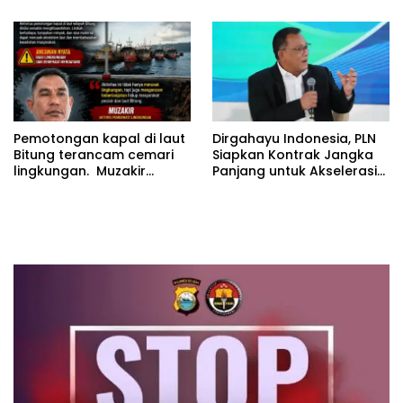
lagi Buat Viktor Sesuai
Laporan ke Polda Sulut
KUHAP pasal 108 ayat 1
Pemotongan kapal di laut
Dirgahayu Indonesia, PLN
Bitung terancam cemari
Siapkan Kontrak Jangka
lingkungan. Muzakir
Panjang untuk Akselerasi
desak instansi terkait
Proyek PSEL
segera bertindak