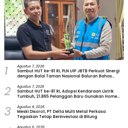
1
Agustus 7, 2026
Sambut HUT ke-81 RI, PLN UIP JBTB Perkuat Sinergi
dengan Balai Taman Nasional Baluran Bahas
Kajian Rencana Proyek SUTET 500 kV Paiton–
2
Watudodol/Kalipuro
Agustus 7, 2026
Sambut HUT ke-81 RI, Adopsi Kendaraan Listrik
Tumbuh, 21.865 Pelanggan Baru Gunakan Home
Charging Services PLN pada Semester I 2026
3
Agustus 6, 2026
Meski Disorot, PT Delta Multi Metal Perkasa
Tegaskan Tetap Berinvestasi di Bitung
Agustus 6, 2026