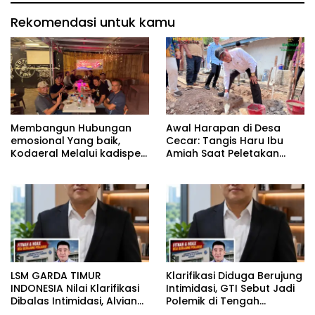
Rekomendasi untuk kamu
Membangun Hubungan
Awal Harapan di Desa
emosional Yang baik,
Cecar: Tangis Haru Ibu
Kodaeral Melalui kadispen
Amiah Saat Peletakan
Letkol Laut (P) Andreas
Batu Pertama Bedah
Suko Riyanto, SH Sinergitas
Rumah BAZNAS Lahat
tidak harus resmi Dengan
suasana Santai lebih
Dekat Dan Harmonis.
LSM GARDA TIMUR
Klarifikasi Diduga Berujung
INDONESIA Nilai Klarifikasi
Intimidasi, GTI Sebut Jadi
Dibalas Intimidasi, Alvian
Polemik di Tengah
katakan Banyak belajar
Masyarakat dan Siapkan