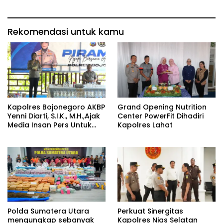
Rekomendasi untuk kamu
Kapolres Bojonegoro AKBP
Grand Opening Nutrition
Yenni Diarti, S.I.K., M.H.,Ajak
Center PowerFit Dihadiri
Media Insan Pers Untuk
Kapolres Lahat
Menangkal Berita Hoax
Polda Sumatera Utara
Perkuat Sinergitas
mengungkap sebanyak
Kapolres Nias Selatan