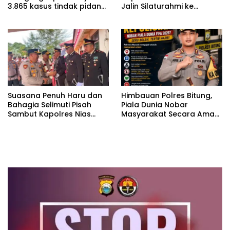
3.865 kasus tindak pidana
Jalin Silaturahmi ke
narkoba sepanjang
Kejaksaan Negeri Nias
Januari hingga Juni 2026.
Selatan Demi Menjaga
Stabilitas Daerah
Suasana Penuh Haru dan
Himbauan Polres Bitung,
Bahagia Selimuti Pisah
Piala Dunia Nobar
Sambut Kapolres Nias
Masyarakat Secara Aman
Selatan
Tertib dan Sportif.