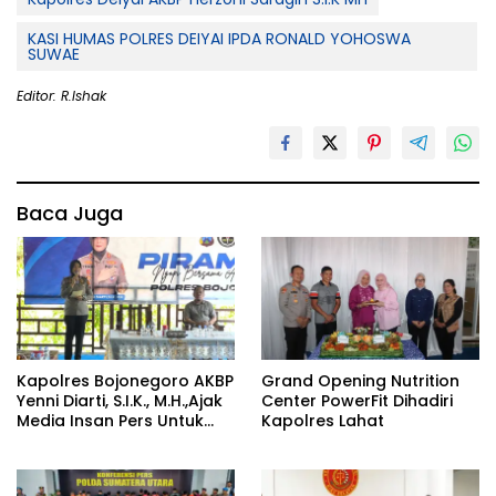
KASI HUMAS POLRES DEIYAI IPDA RONALD YOHOSWA
SUWAE
Editor: R.Ishak
Baca Juga
Kapolres Bojonegoro AKBP
Grand Opening Nutrition
Yenni Diarti, S.I.K., M.H.,Ajak
Center PowerFit Dihadiri
Media Insan Pers Untuk
Kapolres Lahat
Menangkal Berita Hoax