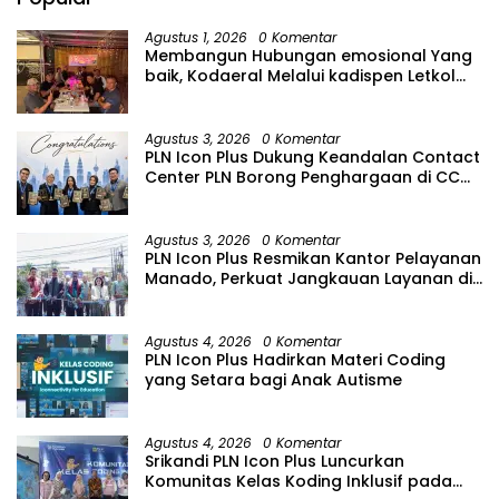
Agustus 1, 2026
0 Komentar
Membangun Hubungan emosional Yang
baik, Kodaeral Melalui kadispen Letkol
Laut (P) Andreas Suko Riyanto, SH
Sinergitas tidak harus resmi Dengan
suasana Santai lebih Dekat Dan
Agustus 3, 2026
0 Komentar
Harmonis.
PLN Icon Plus Dukung Keandalan Contact
Center PLN Borong Penghargaan di CCW
2026
Agustus 3, 2026
0 Komentar
PLN Icon Plus Resmikan Kantor Pelayanan
Manado, Perkuat Jangkauan Layanan di
Sulawesi Utara
Agustus 4, 2026
0 Komentar
PLN Icon Plus Hadirkan Materi Coding
yang Setara bagi Anak Autisme
Agustus 4, 2026
0 Komentar
Srikandi PLN Icon Plus Luncurkan
Komunitas Kelas Koding Inklusif pada