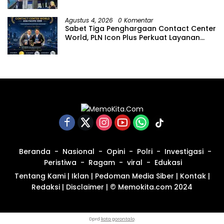
Hari Anak Nasional
Agustus 4, 2026
0 Komentar
Sabet Tiga Penghargaan Contact Center
World, PLN Icon Plus Perkuat Layanan
Pelanggan melalui Contact Center
ICONNET
Beranda
Nasional
Opini
Polri
Investigasi
Peristiwa
Ragam
viral
Edukasi
Tentang Kami
|
Iklan
|
Pedoman Media Siber
|
Kontak
|
Redaksi
|
Disclaimer
|
© Memokita.com 2024
Dprd
kota gorontalo
.