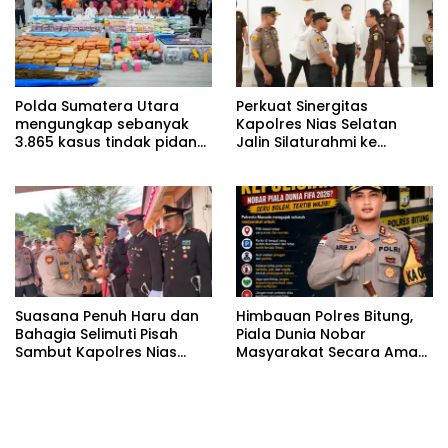
Polda Sumatera Utara
Perkuat Sinergitas
mengungkap sebanyak
Kapolres Nias Selatan
3.865 kasus tindak pidana
Jalin Silaturahmi ke
narkoba sepanjang
Kejaksaan Negeri Nias
Januari hingga Juni 2026.
Selatan Demi Menjaga
Stabilitas Daerah
Suasana Penuh Haru dan
Himbauan Polres Bitung,
Bahagia Selimuti Pisah
Piala Dunia Nobar
Sambut Kapolres Nias
Masyarakat Secara Aman
Selatan
Tertib dan Sportif.