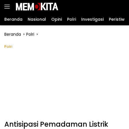
Langsung
ke
konten
Beranda
Nasional
Opini
Polri
Investigasi
Peristiwa
Beranda
Polri
Polri
Antisipasi Pemadaman Listrik