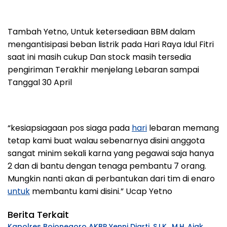
Tambah Yetno, Untuk ketersediaan BBM dalam
mengantisipasi beban listrik pada Hari Raya Idul Fitri
saat ini masih cukup Dan stock masih tersedia
pengiriman Terakhir menjelang Lebaran sampai
Tanggal 30 April
“kesiapsiagaan pos siaga pada
hari
lebaran memang
tetap kami buat walau sebenarnya disini anggota
sangat minim sekali karna yang pegawai saja hanya
2 dan di bantu dengan tenaga pembantu 7 orang.
Mungkin nanti akan di perbantukan dari tim di enaro
untuk
membantu kami disini.” Ucap Yetno
Berita Terkait
Kapolres Bojonegoro AKBP Yenni Diarti, S.I.K., M.H.,Ajak