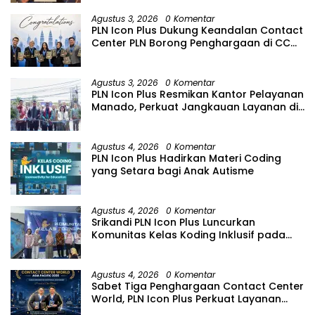
Sinergitas tidak harus resmi Dengan
suasana Santai lebih Dekat Dan
Agustus 3, 2026
0 Komentar
Harmonis.
PLN Icon Plus Dukung Keandalan Contact
Center PLN Borong Penghargaan di CCW
2026
Agustus 3, 2026
0 Komentar
PLN Icon Plus Resmikan Kantor Pelayanan
Manado, Perkuat Jangkauan Layanan di
Sulawesi Utara
Agustus 4, 2026
0 Komentar
PLN Icon Plus Hadirkan Materi Coding
yang Setara bagi Anak Autisme
Agustus 4, 2026
0 Komentar
Srikandi PLN Icon Plus Luncurkan
Komunitas Kelas Koding Inklusif pada
Hari Anak Nasional
Agustus 4, 2026
0 Komentar
Sabet Tiga Penghargaan Contact Center
World, PLN Icon Plus Perkuat Layanan
Pelanggan melalui Contact Center