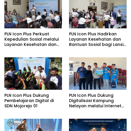
PLN Icon Plus Perkuat
PLN Icon Plus Hadirkan
Kepedulian Sosial melalui
Layanan Kesehatan dan
Layanan Kesehatan dan
Bantuan Sosial bagi Lansia
Bantuan Komprehensif
di Rumah Belas Kasih
bagi Lansia di Malang
Malang
PLN Icon Plus Dukung
PLN Icon Plus Dukung
Pembelajaran Digital di
Digitalisasi Kampung
SDN Mojorejo 01
Nelayan melalui Internet
Gratis di Desa Nelayan
Rajatama