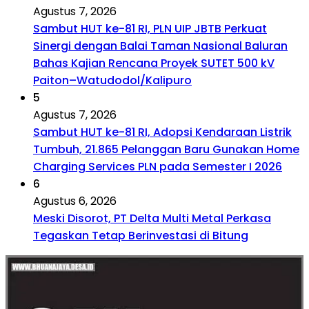
Agustus 7, 2026
Sambut HUT ke-81 RI, PLN UIP JBTB Perkuat
Sinergi dengan Balai Taman Nasional Baluran
Bahas Kajian Rencana Proyek SUTET 500 kV
Paiton–Watudodol/Kalipuro
5
Agustus 7, 2026
Sambut HUT ke-81 RI, Adopsi Kendaraan Listrik
Tumbuh, 21.865 Pelanggan Baru Gunakan Home
Charging Services PLN pada Semester I 2026
6
Agustus 6, 2026
Meski Disorot, PT Delta Multi Metal Perkasa
Tegaskan Tetap Berinvestasi di Bitung