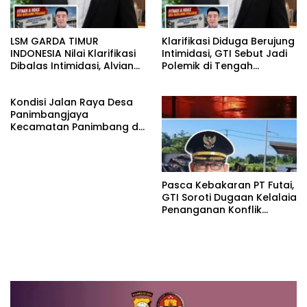
LSM GARDA TIMUR
Klarifikasi Diduga Berujung
INDONESIA Nilai Klarifikasi
Intimidasi, GTI Sebut Jadi
Dibalas Intimidasi, Alvian
Polemik di Tengah
katakan Banyak belajar
Masyarakat dan Siapkan
lagi Buat Viktor Sesuai
Laporan ke Polda Sulut
Kondisi Jalan Raya Desa
KUHAP pasal 108 ayat 1
Panimbangjaya
Kecamatan Panimbang di
Penuhi Debu disepanjang
jalan Kp.Babakan Kiara
Pasar Panimbang
Pasca Kebakaran PT Futai,
GTI Soroti Dugaan Kelalaia
Penanganan Konflik
Lingkungan