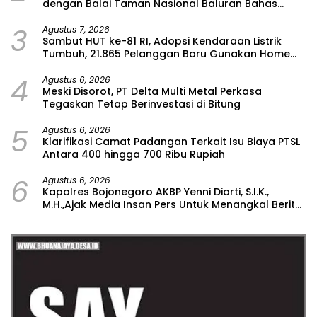
dengan Balai Taman Nasional Baluran Bahas
Kajian Rencana Proyek SUTET 500 kV Paiton–
3
Watudodol/Kalipuro
Agustus 7, 2026
Sambut HUT ke-81 RI, Adopsi Kendaraan Listrik
Tumbuh, 21.865 Pelanggan Baru Gunakan Home
Charging Services PLN pada Semester I 2026
4
Agustus 6, 2026
Meski Disorot, PT Delta Multi Metal Perkasa
Tegaskan Tetap Berinvestasi di Bitung
5
Agustus 6, 2026
Klarifikasi Camat Padangan Terkait Isu Biaya PTSL
Antara 400 hingga 700 Ribu Rupiah
6
Agustus 6, 2026
Kapolres Bojonegoro AKBP Yenni Diarti, S.I.K.,
M.H.,Ajak Media Insan Pers Untuk Menangkal Berita
Hoax