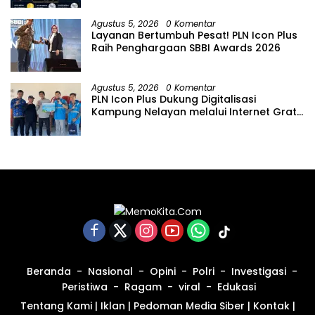
ICONNET
Agustus 5, 2026
0 Komentar
Layanan Bertumbuh Pesat! PLN Icon Plus
Raih Penghargaan SBBI Awards 2026
Agustus 5, 2026
0 Komentar
PLN Icon Plus Dukung Digitalisasi
Kampung Nelayan melalui Internet Gratis
di Desa Nelayan Rajatama
Beranda
Nasional
Opini
Polri
Investigasi
Peristiwa
Ragam
viral
Edukasi
Tentang Kami
|
Iklan
|
Pedoman Media Siber
|
Kontak
|