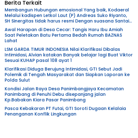
Berita Terkait
Membangun Hubungan emosional Yang baik, Kodaeral
Melalui kadispen Letkol Laut (P) Andreas Suko Riyanto,
SH Sinergitas tidak harus resmi Dengan suasana Santai
lebih Dekat Dan Harmonis.
Awal Harapan di Desa Cecar: Tangis Haru Ibu Amiah
Saat Peletakan Batu Pertama Bedah Rumah BAZNAS
Lahat
LSM GARDA TIMUR INDONESIA Nilai Klarifikasi Dibalas
Intimidasi, Alvian katakan Banyak belajar lagi Buat Viktor
Sesuai KUHAP pasal 108 ayat 1
Klarifikasi Diduga Berujung Intimidasi, GTI Sebut Jadi
Polemik di Tengah Masyarakat dan Siapkan Laporan ke
Polda Sulut
Kondisi Jalan Raya Desa Panimbangjaya Kecamatan
Panimbang di Penuhi Debu disepanjang jalan
Kp.Babakan Kiara Pasar Panimbang
Pasca Kebakaran PT Futai, GTI Soroti Dugaan Kelalaia
Penanganan Konflik Lingkungan