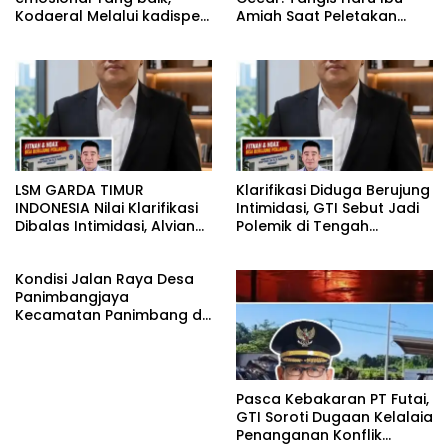
Kodaeral Melalui kadispen
Amiah Saat Peletakan
Letkol Laut (P) Andreas
Batu Pertama Bedah
Suko Riyanto, SH Sinergitas
Rumah BAZNAS Lahat
tidak harus resmi Dengan
suasana Santai lebih
Dekat Dan Harmonis.
LSM GARDA TIMUR
Klarifikasi Diduga Berujung
INDONESIA Nilai Klarifikasi
Intimidasi, GTI Sebut Jadi
Dibalas Intimidasi, Alvian
Polemik di Tengah
katakan Banyak belajar
Masyarakat dan Siapkan
lagi Buat Viktor Sesuai
Laporan ke Polda Sulut
Kondisi Jalan Raya Desa
KUHAP pasal 108 ayat 1
Panimbangjaya
Kecamatan Panimbang di
Penuhi Debu disepanjang
jalan Kp.Babakan Kiara
Pasar Panimbang
Pasca Kebakaran PT Futai,
GTI Soroti Dugaan Kelalaia
Penanganan Konflik