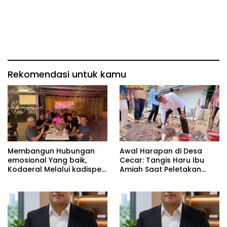
Rekomendasi untuk kamu
Membangun Hubungan
Awal Harapan di Desa
emosional Yang baik,
Cecar: Tangis Haru Ibu
Kodaeral Melalui kadispen
Amiah Saat Peletakan
Letkol Laut (P) Andreas
Batu Pertama Bedah
Suko Riyanto, SH Sinergitas
Rumah BAZNAS Lahat
tidak harus resmi Dengan
suasana Santai lebih
Dekat Dan Harmonis.