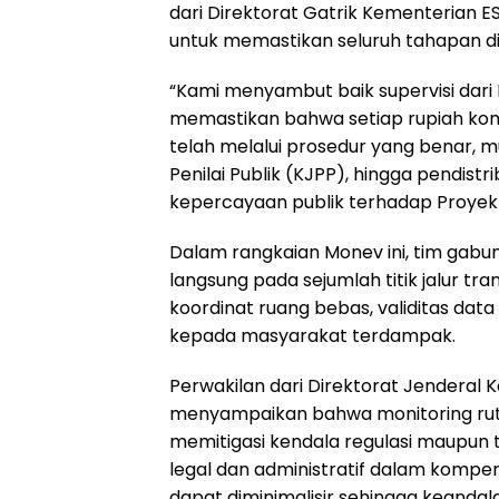
dari Direktorat Gatrik Kementerian ES
untuk memastikan seluruh tahapan di
“Kami menyambut baik supervisi dari D
memastikan bahwa setiap rupiah ko
telah melalui prosedur yang benar, mul
Penilai Publik (KJPP), hingga pendistr
kepercayaan publik terhadap Proyek St
Dalam rangkaian Monev ini, tim gabun
langsung pada sejumlah titik jalur tr
koordinat ruang bebas, validitas data 
kepada masyarakat terdampak.
Perwakilan dari Direktorat Jenderal
menyampaikan bahwa monitoring rutin 
memitigasi kendala regulasi maupun 
legal dan administratif dalam kompen
dapat diminimalisir sehingga keandala