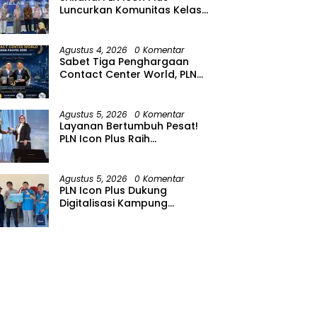
Luncurkan Komunitas Kelas
Koding Inklusif pada Hari
Anak Nasional
Agustus 4, 2026
0 Komentar
Sabet Tiga Penghargaan
Contact Center World, PLN
Icon Plus Perkuat Layanan
Pelanggan melalui Contact
Center ICONNET
Agustus 5, 2026
0 Komentar
Layanan Bertumbuh Pesat!
PLN Icon Plus Raih
Penghargaan SBBI Awards
2026
Agustus 5, 2026
0 Komentar
PLN Icon Plus Dukung
Digitalisasi Kampung
Nelayan melalui Internet
Gratis di Desa Nelayan
Rajatama