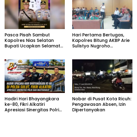
Pasca Pisah Sambut
Hari Pertama Bertugas,
Kapolres Nias Selatan
Kapolres Bitung AKBP Arie
Bupati Ucapkan Selamat
Sulistyo Nugroho
Datang kepada Kapolres
Langsung Hadiri Rakor
Baru AKBP Alfian Tri
Forkopimda
Permadi
Hadiri Hari Bhayangkara
Nobar di Pusat Kota Ricuh:
ke-80, Fikri Alkatiri
Pengawasan Absen, Izin
Apresiasi Sinergitas Polri
Dipertanyakan
dan Masyarakat