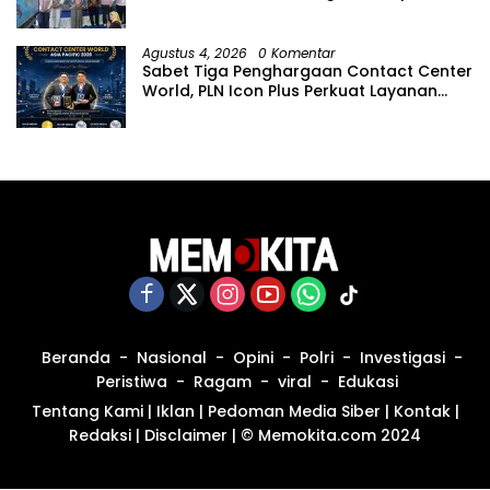
Hari Anak Nasional
Agustus 4, 2026
0 Komentar
Sabet Tiga Penghargaan Contact Center
World, PLN Icon Plus Perkuat Layanan
Pelanggan melalui Contact Center
ICONNET
Beranda
Nasional
Opini
Polri
Investigasi
Peristiwa
Ragam
viral
Edukasi
Tentang Kami
|
Iklan
|
Pedoman Media Siber
|
Kontak
|
Redaksi
|
Disclaimer
|
© Memokita.com 2024