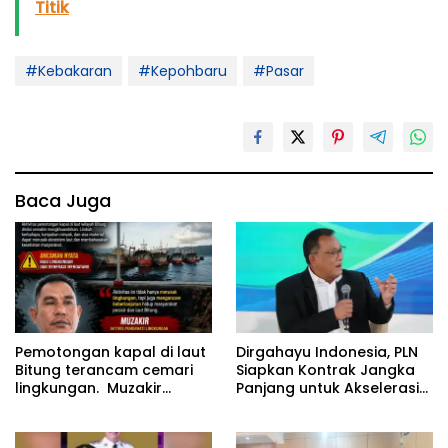
Titik
#Kebakaran
#Kepohbaru
#Pasar
Baca Juga
Pemotongan kapal di laut
Dirgahayu Indonesia, PLN
Bitung terancam cemari
Siapkan Kontrak Jangka
lingkungan. Muzakir
Panjang untuk Akselerasi
desak instansi terkait
Proyek PSEL
segera bertindak