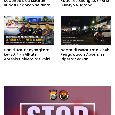
Kapolres Nias Selatan
Kapolres Bitung AKBP Arie
Bupati Ucapkan Selamat
Sulistyo Nugroho
Datang kepada Kapolres
Langsung Hadiri Rakor
Baru AKBP Alfian Tri
Forkopimda
Permadi
Hadiri Hari Bhayangkara
Nobar di Pusat Kota Ricuh:
ke-80, Fikri Alkatiri
Pengawasan Absen, Izin
Apresiasi Sinergitas Polri
Dipertanyakan
dan Masyarakat