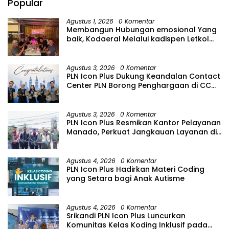
Popular
Agustus 1, 2026
0 Komentar
Membangun Hubungan emosional Yang
baik, Kodaeral Melalui kadispen Letkol
Laut (P) Andreas Suko Riyanto, SH
Sinergitas tidak harus resmi Dengan
suasana Santai lebih Dekat Dan
Agustus 3, 2026
0 Komentar
Harmonis.
PLN Icon Plus Dukung Keandalan Contact
Center PLN Borong Penghargaan di CCW
2026
Agustus 3, 2026
0 Komentar
PLN Icon Plus Resmikan Kantor Pelayanan
Manado, Perkuat Jangkauan Layanan di
Sulawesi Utara
Agustus 4, 2026
0 Komentar
PLN Icon Plus Hadirkan Materi Coding
yang Setara bagi Anak Autisme
Agustus 4, 2026
0 Komentar
Srikandi PLN Icon Plus Luncurkan
Komunitas Kelas Koding Inklusif pada