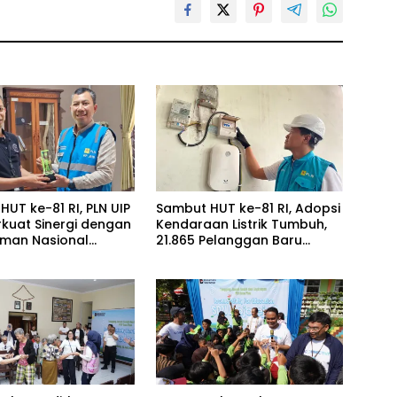
UT ke-81 RI, PLN UIP
Sambut HUT ke-81 RI, Adopsi
rkuat Sinergi dengan
Kendaraan Listrik Tumbuh,
aman Nasional
21.865 Pelanggan Baru
 Bahas Kajian
Gunakan Home Charging
 Proyek SUTET 500
Services PLN pada Semester
on–
I 2026
ol/Kalipuro