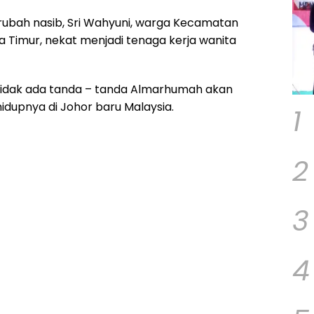
rubah nasib, Sri Wahyuni, warga Kecamatan
imur, nekat menjadi tenaga kerja wanita
tidak ada tanda – tanda Almarhumah akan
dupnya di Johor baru Malaysia.
1
2
3
4