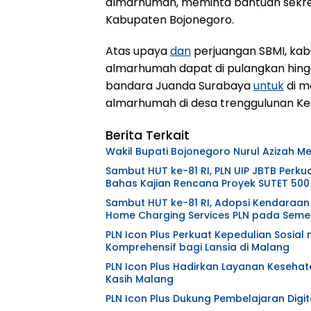
almarhumah, meminta bantuan sekreta
Kabupaten Bojonegoro.
Atas upaya
dan
perjuangan SBMI, kab
almarhumah dapat di pulangkan hingga 
bandara Juanda Surabaya
untuk
di m
almarhumah di desa trenggulunan 
Berita Terkait
Wakil Bupati Bojonegoro Nurul Azizah 
Sambut HUT ke-81 RI, PLN UIP JBTB Perku
Bahas Kajian Rencana Proyek SUTET 500
Sambut HUT ke-81 RI, Adopsi Kendaraan 
Home Charging Services PLN pada Semes
PLN Icon Plus Perkuat Kepedulian Sosia
Komprehensif bagi Lansia di Malang
PLN Icon Plus Hadirkan Layanan Kesehat
Kasih Malang
PLN Icon Plus Dukung Pembelajaran Digita