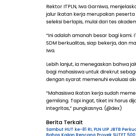
Rektor ITPLN, Iwa Garniwa, menjelask
jalur ikatan kerja merupakan peserta 
seleksi berlapis, mulai dari tes akade
“Ini adalah amanah besar bagi kami
SDM berkualitas, siap bekerja, dan m
Iwa.
Lebih lanjut, ia menegaskan bahwa j
bagi mahasiswa untuk direkrut sebaga
dengan syarat memenuhi evaluasi ak
“Mahasiswa ikatan kerja sudah mem
gemilang. Tapi ingat, tiket ini harus 
integritas,” pungkasnya. (@dex)
Berita Terkait
Sambut HUT ke-81 RI, PLN UIP JBTB Perku
Bahas Kajian Rencana Proyek SUTET 500