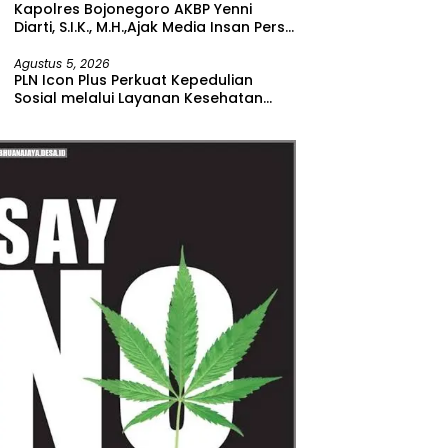
Kapolres Bojonegoro AKBP Yenni
Diarti, S.I.K., M.H.,Ajak Media Insan Pers
Untuk Menangkal Berita Hoax
Agustus 5, 2026
PLN Icon Plus Perkuat Kepedulian
Sosial melalui Layanan Kesehatan
dan Bantuan Komprehensif bagi
Lansia di Malang