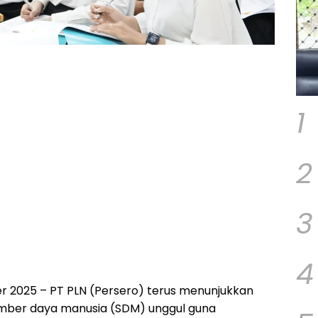
1
2
3
4
r 2025 – PT PLN (Persero) terus menunjukkan
mber daya manusia (SDM) unggul guna