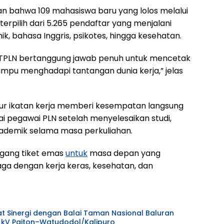
an bahwa 109 mahasiswa baru yang lolos melalui
terpilih dari 5.265 pendaftar yang menjalani
mik, bahasa Inggris, psikotes, hingga kesehatan.
. ITPLN bertanggung jawab penuh untuk mencetak
ampu menghadapi tantangan dunia kerja,” jelas
alur ikatan kerja memberi kesempatan langsung
i pegawai PLN setelah menyelesaikan studi,
ademik selama masa perkuliahan.
egang tiket emas
untuk
masa depan yang
dijaga dengan kerja keras, kesehatan, dan
at Sinergi dengan Balai Taman Nasional Baluran
 kV Paiton–Watudodol/Kalipuro