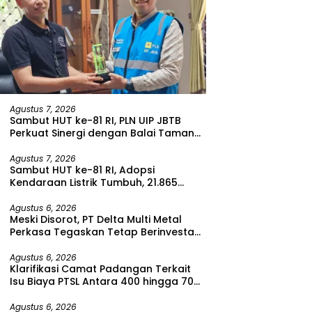
Agustus 7, 2026
Sambut HUT ke-81 RI, PLN UIP JBTB
Perkuat Sinergi dengan Balai Taman
Nasional Baluran Bahas Kajian
Rencana Proyek SUTET 500 kV Paiton–
Agustus 7, 2026
Sambut HUT ke-81 RI, Adopsi
Watudodol/Kalipuro
Kendaraan Listrik Tumbuh, 21.865
Pelanggan Baru Gunakan Home
Charging Services PLN pada Semester
Agustus 6, 2026
Meski Disorot, PT Delta Multi Metal
I 2026
Perkasa Tegaskan Tetap Berinvestasi
di Bitung
Agustus 6, 2026
Klarifikasi Camat Padangan Terkait
Isu Biaya PTSL Antara 400 hingga 700
Ribu Rupiah
Agustus 6, 2026