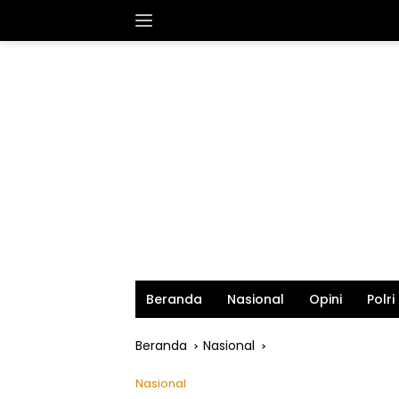
Langsung
ke
konten
Beranda
Nasional
Opini
Polri
Beranda
Nasional
Nasional