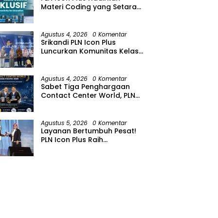
Materi Coding yang Setara
bagi Anak Autisme
Agustus 4, 2026
0 Komentar
Srikandi PLN Icon Plus
Luncurkan Komunitas Kelas
Koding Inklusif pada Hari
Anak Nasional
Agustus 4, 2026
0 Komentar
Sabet Tiga Penghargaan
Contact Center World, PLN
Icon Plus Perkuat Layanan
Pelanggan melalui Contact
Center ICONNET
Agustus 5, 2026
0 Komentar
Layanan Bertumbuh Pesat!
PLN Icon Plus Raih
Penghargaan SBBI Awards
2026