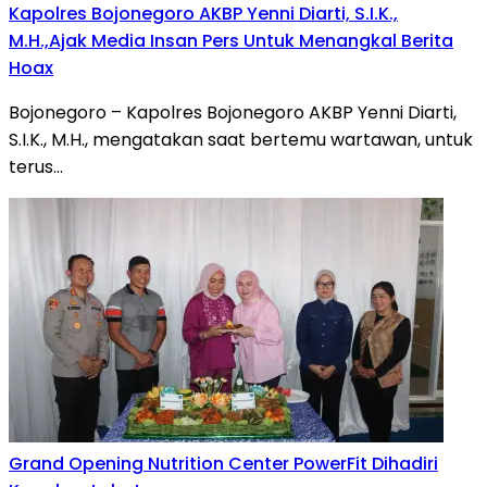
Kapolres Bojonegoro AKBP Yenni Diarti, S.I.K.,
M.H.,Ajak Media Insan Pers Untuk Menangkal Berita
Hoax
Bojonegoro – Kapolres Bojonegoro AKBP Yenni Diarti,
S.I.K., M.H., mengatakan saat bertemu wartawan, untuk
terus…
Grand Opening Nutrition Center PowerFit Dihadiri