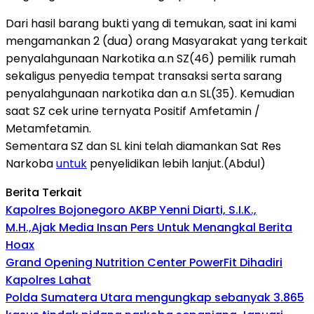
Dari hasil barang bukti yang di temukan, saat ini kami
mengamankan 2 (dua) orang Masyarakat yang terkait
penyalahgunaan Narkotika a.n SZ(46) pemilik rumah
sekaligus penyedia tempat transaksi serta sarang
penyalahgunaan narkotika dan a.n SL(35). Kemudian
saat SZ cek urine ternyata Positif Amfetamin /
Metamfetamin.
Sementara SZ dan SL kini telah diamankan Sat Res
Narkoba
untuk
penyelidikan lebih lanjut.(Abdul)
Berita Terkait
Kapolres Bojonegoro AKBP Yenni Diarti, S.I.K.,
M.H.,Ajak Media Insan Pers Untuk Menangkal Berita
Hoax
Grand Opening Nutrition Center PowerFit Dihadiri
Kapolres Lahat
Polda Sumatera Utara mengungkap sebanyak 3.865