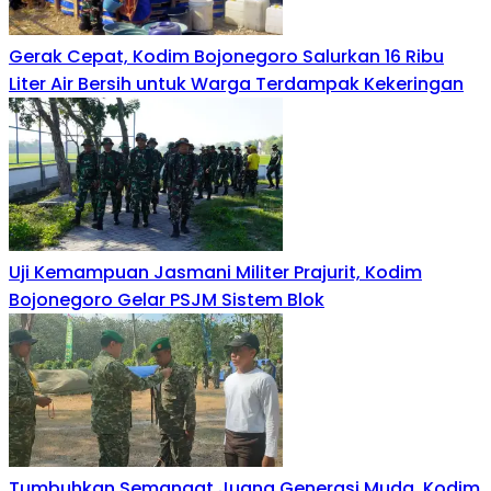
Gerak Cepat, Kodim Bojonegoro Salurkan 16 Ribu
Liter Air Bersih untuk Warga Terdampak Kekeringan
Uji Kemampuan Jasmani Militer Prajurit, Kodim
Bojonegoro Gelar PSJM Sistem Blok
Tumbuhkan Semangat Juang Generasi Muda, Kodim