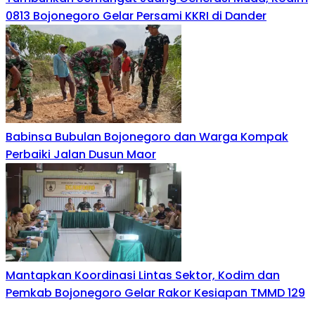
0813 Bojonegoro Gelar Persami KKRI di Dander
Babinsa Bubulan Bojonegoro dan Warga Kompak
Perbaiki Jalan Dusun Maor
Mantapkan Koordinasi Lintas Sektor, Kodim dan
Pemkab Bojonegoro Gelar Rakor Kesiapan TMMD 129