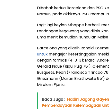
Dibabak kedua Barcelona dan PSG ke
Namun, pada akhirnya, PSG mampu m
Lagi-lagi keylan Mbappe berhasil men
tendangan kegawang yang dilakukan Al
Lima menit kemudian, sundulan Mois
Barcelona yang dilatih Ronald Koem
untuk
mengejar ketertinggalan meski
dengan formasi (4-3-3): Marc-Andre t
Gerard Pique (Riqui Puig 78′), Clement
Busquets, Pedri (Francisco Trincao 78
Griezmann (Martin Braithwaite 85′) 
Miralem Pjanic.
Baca Juga :
Hadiri Jagong Gayen
Pemberdayaan Kelembagaan unt