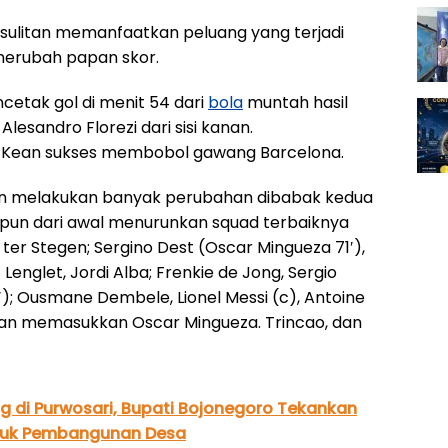
sulitan memanfaatkan peluang yang terjadi
erubah papan skor.
cetak gol di menit 54 dari
bola
muntah hasil
esandro Florezi dari sisi kanan.
e Kean sukses membobol gawang Barcelona.
en melakukan banyak perubahan dibabak kedua
pun dari awal menurunkan squad terbaiknya
er Stegen; Sergino Dest (Oscar Mingueza 71′),
 Lenglet, Jordi Alba; Frenkie de Jong, Sergio
′); Ousmane Dembele, Lionel Messi (c), Antoine
dan memasukkan Oscar Mingueza. Trincao, dan
g di Purwosari, Bupati Bojonegoro Tekankan
uk Pembangunan Desa