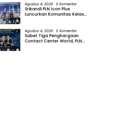
Agustus 4, 2026
0 Komentar
Srikandi PLN Icon Plus
Luncurkan Komunitas Kelas
Koding Inklusif pada Hari
Anak Nasional
Agustus 4, 2026
0 Komentar
Sabet Tiga Penghargaan
Contact Center World, PLN
Icon Plus Perkuat Layanan
Pelanggan melalui Contact
Center ICONNET