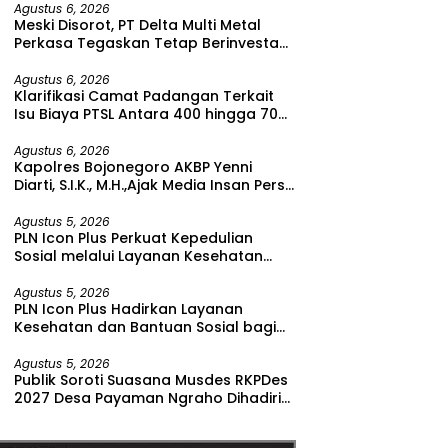
Agustus 6, 2026
Meski Disorot, PT Delta Multi Metal
Perkasa Tegaskan Tetap Berinvestasi
di Bitung
Agustus 6, 2026
Klarifikasi Camat Padangan Terkait
Isu Biaya PTSL Antara 400 hingga 700
Ribu Rupiah
Agustus 6, 2026
Kapolres Bojonegoro AKBP Yenni
Diarti, S.I.K., M.H.,Ajak Media Insan Pers
Untuk Menangkal Berita Hoax
Agustus 5, 2026
PLN Icon Plus Perkuat Kepedulian
Sosial melalui Layanan Kesehatan
dan Bantuan Komprehensif bagi
Lansia di Malang
Agustus 5, 2026
PLN Icon Plus Hadirkan Layanan
Kesehatan dan Bantuan Sosial bagi
Lansia di Rumah Belas Kasih Malang
Agustus 5, 2026
Publik Soroti Suasana Musdes RKPDes
2027 Desa Payaman Ngraho Dihadiri
Segelintir Peserta