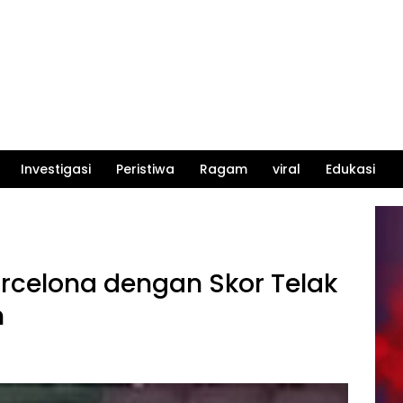
Investigasi
Peristiwa
Ragam
viral
Edukasi
celona dengan Skor Telak
n