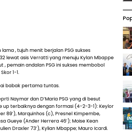
Pop
lama , tujuh menit berjalan PSG sukses
 lewat asis Verratti yang menuju Kylan Mbappe
t , pemain andalan PSG ini sukses membobol
kor 1-1.
ai babak pertama tuntas.
prti Naymar dan D’Maria PSG yang di besut
 up terbaiknya dengan formasi (4-2-3-1): Keylor
rer 89′), Marquinhos (c), Presnel Kimpembe,
issa Gueye (Ander Herrera 46′); Moise Kean
Julien Draxler 73′), Kylian Mbappe; Mauro Icardi.