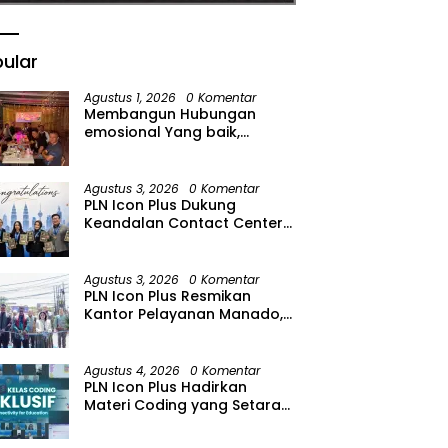
ular
Agustus 1, 2026
0 Komentar
Membangun Hubungan
emosional Yang baik,
Kodaeral Melalui kadispen
Letkol Laut (P) Andreas Suko
Riyanto, SH Sinergitas tidak
Agustus 3, 2026
0 Komentar
harus resmi Dengan
PLN Icon Plus Dukung
suasana Santai lebih Dekat
Keandalan Contact Center
Dan Harmonis.
PLN Borong Penghargaan di
CCW 2026
Agustus 3, 2026
0 Komentar
PLN Icon Plus Resmikan
Kantor Pelayanan Manado,
Perkuat Jangkauan Layanan
di Sulawesi Utara
Agustus 4, 2026
0 Komentar
PLN Icon Plus Hadirkan
Materi Coding yang Setara
bagi Anak Autisme