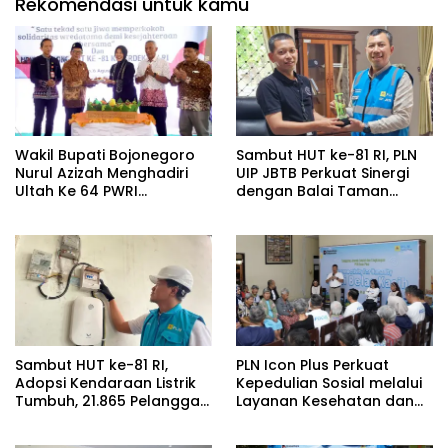
Rekomendasi untuk kamu
Wakil Bupati Bojonegoro
Sambut HUT ke-81 RI, PLN
Nurul Azizah Menghadiri
UIP JBTB Perkuat Sinergi
Ultah Ke 64 PWRI
dengan Balai Taman
Kabupaten Bojonegoro
Nasional Baluran Bahas
Kajian Rencana Proyek
SUTET 500 kV Paiton–
Watudodol/Kalipuro
Sambut HUT ke-81 RI,
PLN Icon Plus Perkuat
Adopsi Kendaraan Listrik
Kepedulian Sosial melalui
Tumbuh, 21.865 Pelanggan
Layanan Kesehatan dan
Baru Gunakan Home
Bantuan Komprehensif
Charging Services PLN
bagi Lansia di Malang