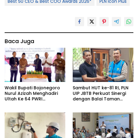
Best 50 CEO & Best COO Awards 2026*
PLN Icon Plus
Baca Juga
Wakil Bupati Bojonegoro
Sambut HUT ke-81 RI, PLN
Nurul Azizah Menghadiri
UIP JBTB Perkuat Sinergi
Ultah Ke 64 PWRI
dengan Balai Taman
Kabupaten Bojonegoro
Nasional Baluran Bahas
Kajian Rencana Proyek
SUTET 500 kV Paiton–
Watudodol/Kalipuro