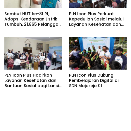
Sambut HUT ke-81 RI,
PLN Icon Plus Perkuat
Adopsi Kendaraan Listrik
Kepedulian Sosial melalui
Tumbuh, 21.865 Pelanggan
Layanan Kesehatan dan
Baru Gunakan Home
Bantuan Komprehensif
Charging Services PLN
bagi Lansia di Malang
pada Semester I 2026
PLN Icon Plus Hadirkan
PLN Icon Plus Dukung
Layanan Kesehatan dan
Pembelajaran Digital di
Bantuan Sosial bagi Lansia
SDN Mojorejo 01
di Rumah Belas Kasih
Malang