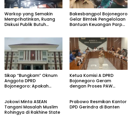
Warkop yang Semakin
Bakesbangpol Bojonegoro
Memprihatinkan, Ruang
Gelar Bimtek Pengelolaan
Diskusi Publik Butuh
Bantuan Keuangan Parpol
Perhatian
Tahun 2027
Sikap “Bungkam” Oknum
Ketua Komisi A DPRD
Anggota DPRD
Bojonegoro Geram
Bojonegoro: Apakah
dengan Proses PAW
Jurnalis Dianggap Tidak
Kepala Desa
Kompeten?
Jokowi Minta ASEAN
Prabowo Resmikan Kantor
Tangani Masalah Muslim
DPD Gerindra di Banten
Rohingya di Rakhine State