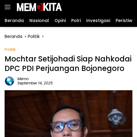
Langsung
ke
konten
Beranda
Nasional
Opini
Polri
Investigasi
Peristiwa
Beranda
Politik
Politik
Mochtar Setijohadi Siap Nahkodai
DPC PDI Perjuangan Bojonegoro
Memo
September 14, 2025