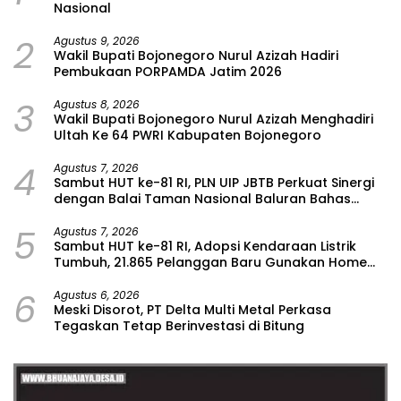
Nasional
2
Agustus 9, 2026
Wakil Bupati Bojonegoro Nurul Azizah Hadiri
Pembukaan PORPAMDA Jatim 2026
3
Agustus 8, 2026
Wakil Bupati Bojonegoro Nurul Azizah Menghadiri
Ultah Ke 64 PWRI Kabupaten Bojonegoro
4
Agustus 7, 2026
Sambut HUT ke-81 RI, PLN UIP JBTB Perkuat Sinergi
dengan Balai Taman Nasional Baluran Bahas
Kajian Rencana Proyek SUTET 500 kV Paiton–
5
Watudodol/Kalipuro
Agustus 7, 2026
Sambut HUT ke-81 RI, Adopsi Kendaraan Listrik
Tumbuh, 21.865 Pelanggan Baru Gunakan Home
Charging Services PLN pada Semester I 2026
6
Agustus 6, 2026
Meski Disorot, PT Delta Multi Metal Perkasa
Tegaskan Tetap Berinvestasi di Bitung