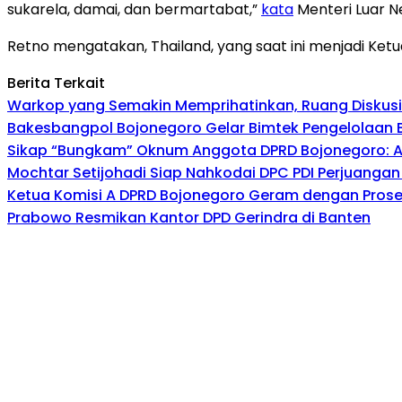
sukarela, damai, dan bermartabat,”
kata
Menteri Luar N
Retno mengatakan, Thailand, yang saat ini menjadi Ke
Berita Terkait
Warkop yang Semakin Memprihatinkan, Ruang Diskusi 
Bakesbangpol Bojonegoro Gelar Bimtek Pengelolaan 
Sikap “Bungkam” Oknum Anggota DPRD Bojonegoro: A
Mochtar Setijohadi Siap Nahkodai DPC PDI Perjuanga
Ketua Komisi A DPRD Bojonegoro Geram dengan Pros
Prabowo Resmikan Kantor DPD Gerindra di Banten