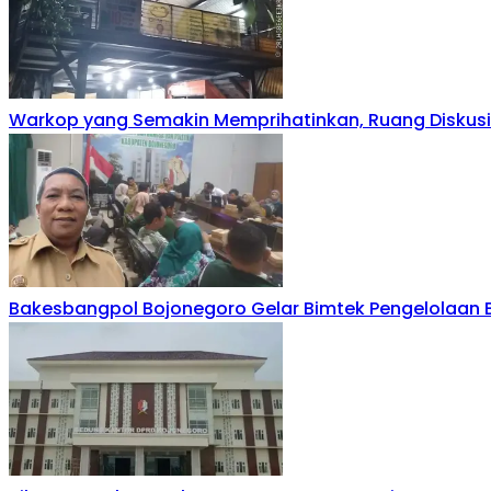
Warkop yang Semakin Memprihatinkan, Ruang Diskusi 
Bakesbangpol Bojonegoro Gelar Bimtek Pengelolaan 