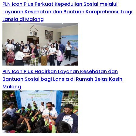
PLN Icon Plus Perkuat Kepedulian Sosial melalui
Layanan Kesehatan dan Bantuan Komprehensif bagi
Lansia di Malang
PLN Icon Plus Hadirkan Layanan Kesehatan dan
Bantuan Sosial bagi Lansia di Rumah Belas Kasih
Malang