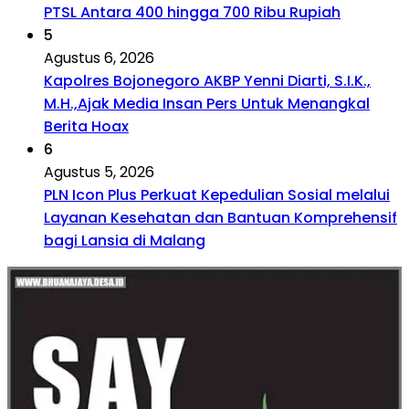
PTSL Antara 400 hingga 700 Ribu Rupiah
5
Agustus 6, 2026
Kapolres Bojonegoro AKBP Yenni Diarti, S.I.K.,
M.H.,Ajak Media Insan Pers Untuk Menangkal
Berita Hoax
6
Agustus 5, 2026
PLN Icon Plus Perkuat Kepedulian Sosial melalui
Layanan Kesehatan dan Bantuan Komprehensif
bagi Lansia di Malang