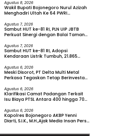
Agustus 8, 2026
Wakil Bupati Bojonegoro Nurul Azizah
Menghadiri Ultah Ke 64 PWRI
Kabupaten Bojonegoro
Agustus 7, 2026
Sambut HUT ke-81 RI, PLN UIP JBTB
Perkuat Sinergi dengan Balai Taman
Nasional Baluran Bahas Kajian
Rencana Proyek SUTET 500 kV Paiton–
Agustus 7, 2026
Sambut HUT ke-81 RI, Adopsi
Watudodol/Kalipuro
Kendaraan Listrik Tumbuh, 21.865
Pelanggan Baru Gunakan Home
Charging Services PLN pada Semester
Agustus 6, 2026
Meski Disorot, PT Delta Multi Metal
I 2026
Perkasa Tegaskan Tetap Berinvestasi
di Bitung
Agustus 6, 2026
Klarifikasi Camat Padangan Terkait
Isu Biaya PTSL Antara 400 hingga 700
Ribu Rupiah
Agustus 6, 2026
Kapolres Bojonegoro AKBP Yenni
Diarti, S.I.K., M.H.,Ajak Media Insan Pers
Untuk Menangkal Berita Hoax