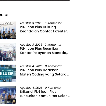
ular
Agustus 3, 2026
0 Komentar
PLN Icon Plus Dukung
Keandalan Contact Center
PLN Borong Penghargaan di
CCW 2026
Agustus 3, 2026
0 Komentar
PLN Icon Plus Resmikan
Kantor Pelayanan Manado,
Perkuat Jangkauan Layanan
di Sulawesi Utara
Agustus 4, 2026
0 Komentar
PLN Icon Plus Hadirkan
Materi Coding yang Setara
bagi Anak Autisme
Agustus 4, 2026
0 Komentar
Srikandi PLN Icon Plus
Luncurkan Komunitas Kelas
Koding Inklusif pada Hari
Anak Nasional