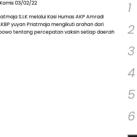
1
,Kamis 03/02/22
atmaja S.I.K melalui Kasi Humas AKP Amradi
2
BP yuyan Priatmaja mengikuti arahan dari
 Prabowo tentang percepatan vaksin setiap daerah
3
4
5
6