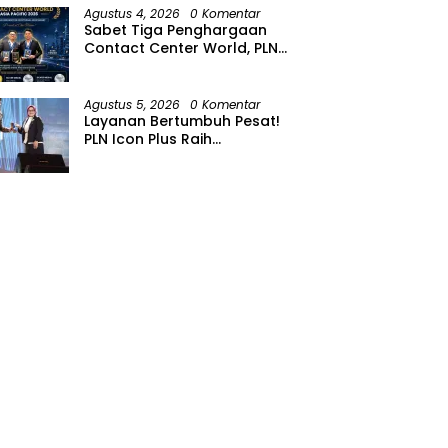
Agustus 4, 2026
0 Komentar
Sabet Tiga Penghargaan
Contact Center World, PLN
Icon Plus Perkuat Layanan
Pelanggan melalui Contact
Center ICONNET
Agustus 5, 2026
0 Komentar
Layanan Bertumbuh Pesat!
PLN Icon Plus Raih
Penghargaan SBBI Awards
2026