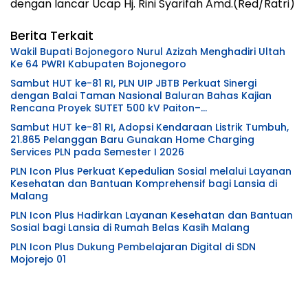
dengan lancar Ucap Hj. Rini Syarifah Amd.(Red/Ratri)
Berita Terkait
Wakil Bupati Bojonegoro Nurul Azizah Menghadiri Ultah
Ke 64 PWRI Kabupaten Bojonegoro
Sambut HUT ke-81 RI, PLN UIP JBTB Perkuat Sinergi
dengan Balai Taman Nasional Baluran Bahas Kajian
Rencana Proyek SUTET 500 kV Paiton–
Watudodol/Kalipuro
Sambut HUT ke-81 RI, Adopsi Kendaraan Listrik Tumbuh,
21.865 Pelanggan Baru Gunakan Home Charging
Services PLN pada Semester I 2026
PLN Icon Plus Perkuat Kepedulian Sosial melalui Layanan
Kesehatan dan Bantuan Komprehensif bagi Lansia di
Malang
PLN Icon Plus Hadirkan Layanan Kesehatan dan Bantuan
Sosial bagi Lansia di Rumah Belas Kasih Malang
PLN Icon Plus Dukung Pembelajaran Digital di SDN
Mojorejo 01