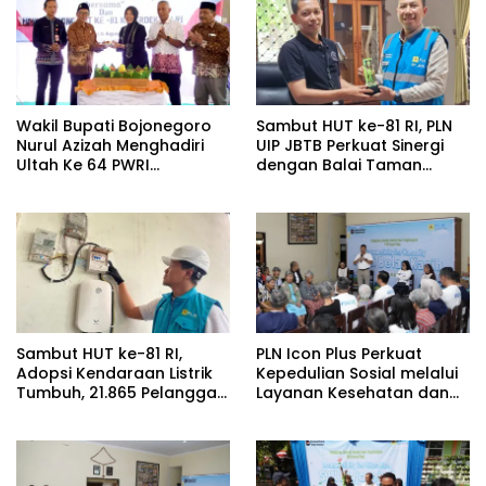
Wakil Bupati Bojonegoro
Sambut HUT ke-81 RI, PLN
Nurul Azizah Menghadiri
UIP JBTB Perkuat Sinergi
Ultah Ke 64 PWRI
dengan Balai Taman
Kabupaten Bojonegoro
Nasional Baluran Bahas
Kajian Rencana Proyek
SUTET 500 kV Paiton–
Watudodol/Kalipuro
Sambut HUT ke-81 RI,
PLN Icon Plus Perkuat
Adopsi Kendaraan Listrik
Kepedulian Sosial melalui
Tumbuh, 21.865 Pelanggan
Layanan Kesehatan dan
Baru Gunakan Home
Bantuan Komprehensif
Charging Services PLN
bagi Lansia di Malang
pada Semester I 2026