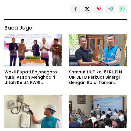
Baca Juga
Wakil Bupati Bojonegoro
Sambut HUT ke-81 RI, PLN
Nurul Azizah Menghadiri
UIP JBTB Perkuat Sinergi
Ultah Ke 64 PWRI
dengan Balai Taman
Kabupaten Bojonegoro
Nasional Baluran Bahas
Kajian Rencana Proyek
SUTET 500 kV Paiton–
Watudodol/Kalipuro