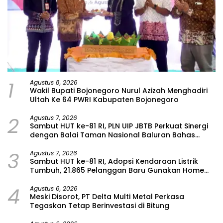
1
Agustus 8, 2026
Wakil Bupati Bojonegoro Nurul Azizah Menghadiri
Ultah Ke 64 PWRI Kabupaten Bojonegoro
2
Agustus 7, 2026
Sambut HUT ke-81 RI, PLN UIP JBTB Perkuat Sinergi
dengan Balai Taman Nasional Baluran Bahas
Kajian Rencana Proyek SUTET 500 kV Paiton–
3
Watudodol/Kalipuro
Agustus 7, 2026
Sambut HUT ke-81 RI, Adopsi Kendaraan Listrik
Tumbuh, 21.865 Pelanggan Baru Gunakan Home
Charging Services PLN pada Semester I 2026
4
Agustus 6, 2026
Meski Disorot, PT Delta Multi Metal Perkasa
Tegaskan Tetap Berinvestasi di Bitung