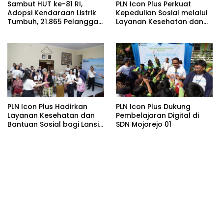
Sambut HUT ke-81 RI,
PLN Icon Plus Perkuat
Adopsi Kendaraan Listrik
Kepedulian Sosial melalui
Tumbuh, 21.865 Pelanggan
Layanan Kesehatan dan
Baru Gunakan Home
Bantuan Komprehensif
Charging Services PLN
bagi Lansia di Malang
pada Semester I 2026
PLN Icon Plus Hadirkan
PLN Icon Plus Dukung
Layanan Kesehatan dan
Pembelajaran Digital di
Bantuan Sosial bagi Lansia
SDN Mojorejo 01
di Rumah Belas Kasih
Malang