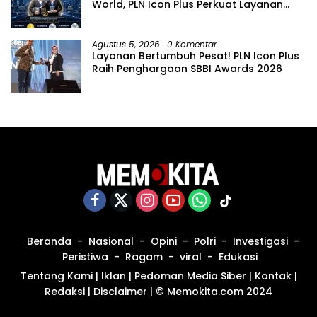
World, PLN Icon Plus Perkuat Layanan
Pelanggan melalui Contact Center
ICONNET
Agustus 5, 2026
0 Komentar
Layanan Bertumbuh Pesat! PLN Icon Plus
Raih Penghargaan SBBI Awards 2026
Beranda
Nasional
Opini
Polri
Investigasi
Peristiwa
Ragam
viral
Edukasi
Tentang Kami
|
Iklan
|
Pedoman Media Siber
|
Kontak
|
Redaksi
|
Disclaimer
|
© Memokita.com 2024