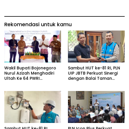
Rekomendasi untuk kamu
Wakil Bupati Bojonegoro
Sambut HUT ke-81 RI, PLN
Nurul Azizah Menghadiri
UIP JBTB Perkuat Sinergi
Ultah Ke 64 PWRI
dengan Balai Taman
Kabupaten Bojonegoro
Nasional Baluran Bahas
Kajian Rencana Proyek
SUTET 500 kV Paiton–
Watudodol/Kalipuro
Sambut HUT ke-81 RI,
PLN Icon Plus Perkuat