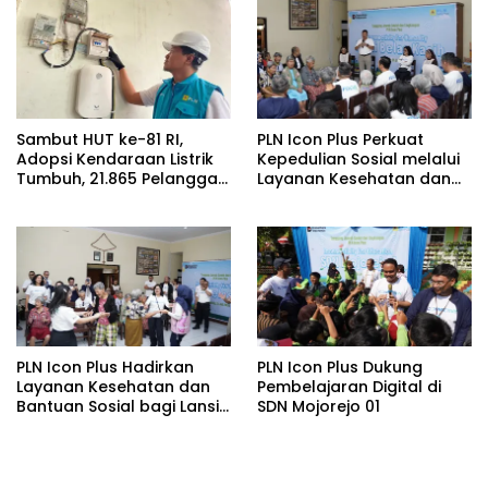
SUTET 500 kV Paiton–
Watudodol/Kalipuro
Sambut HUT ke-81 RI,
PLN Icon Plus Perkuat
Adopsi Kendaraan Listrik
Kepedulian Sosial melalui
Tumbuh, 21.865 Pelanggan
Layanan Kesehatan dan
Baru Gunakan Home
Bantuan Komprehensif
Charging Services PLN
bagi Lansia di Malang
pada Semester I 2026
PLN Icon Plus Hadirkan
PLN Icon Plus Dukung
Layanan Kesehatan dan
Pembelajaran Digital di
Bantuan Sosial bagi Lansia
SDN Mojorejo 01
di Rumah Belas Kasih
Malang