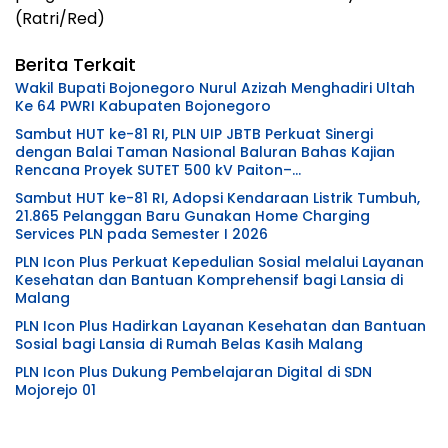
(Ratri/Red)
Berita Terkait
Wakil Bupati Bojonegoro Nurul Azizah Menghadiri Ultah
Ke 64 PWRI Kabupaten Bojonegoro
Sambut HUT ke-81 RI, PLN UIP JBTB Perkuat Sinergi
dengan Balai Taman Nasional Baluran Bahas Kajian
Rencana Proyek SUTET 500 kV Paiton–
Watudodol/Kalipuro
Sambut HUT ke-81 RI, Adopsi Kendaraan Listrik Tumbuh,
21.865 Pelanggan Baru Gunakan Home Charging
Services PLN pada Semester I 2026
PLN Icon Plus Perkuat Kepedulian Sosial melalui Layanan
Kesehatan dan Bantuan Komprehensif bagi Lansia di
Malang
PLN Icon Plus Hadirkan Layanan Kesehatan dan Bantuan
Sosial bagi Lansia di Rumah Belas Kasih Malang
PLN Icon Plus Dukung Pembelajaran Digital di SDN
Mojorejo 01