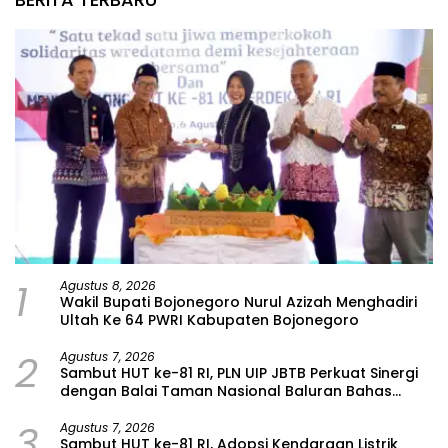
1
Agustus 8, 2026
Wakil Bupati Bojonegoro Nurul Azizah Menghadiri
Ultah Ke 64 PWRI Kabupaten Bojonegoro
2
Agustus 7, 2026
Sambut HUT ke-81 RI, PLN UIP JBTB Perkuat Sinergi
dengan Balai Taman Nasional Baluran Bahas
Kajian Rencana Proyek SUTET 500 kV Paiton–
3
Watudodol/Kalipuro
Agustus 7, 2026
Sambut HUT ke-81 RI, Adopsi Kendaraan Listrik