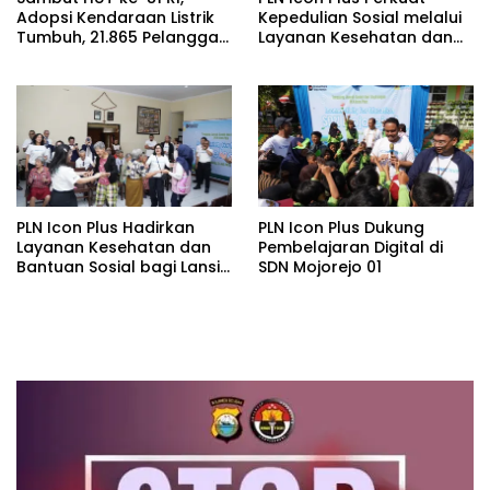
Adopsi Kendaraan Listrik
Kepedulian Sosial melalui
Tumbuh, 21.865 Pelanggan
Layanan Kesehatan dan
Baru Gunakan Home
Bantuan Komprehensif
Charging Services PLN
bagi Lansia di Malang
pada Semester I 2026
PLN Icon Plus Hadirkan
PLN Icon Plus Dukung
Layanan Kesehatan dan
Pembelajaran Digital di
Bantuan Sosial bagi Lansia
SDN Mojorejo 01
di Rumah Belas Kasih
Malang