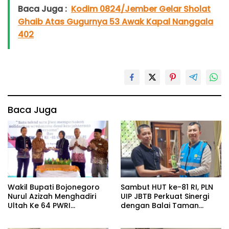
Baca Juga :
Kodim 0824/Jember Gelar Sholat
Ghaib Atas Gugurnya 53 Awak Kapal Nanggala
402
Baca Juga
Wakil Bupati Bojonegoro
Sambut HUT ke-81 RI, PLN
Nurul Azizah Menghadiri
UIP JBTB Perkuat Sinergi
Ultah Ke 64 PWRI
dengan Balai Taman
Kabupaten Bojonegoro
Nasional Baluran Bahas
Kajian Rencana Proyek